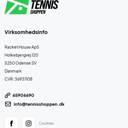
Virksomhedsinfo
Racket House ApS
Holkebjergvej 120
5250 Odense SV
Danmark
CVR: 36931108
65906690
info@tennisshoppen.dk
Cookies