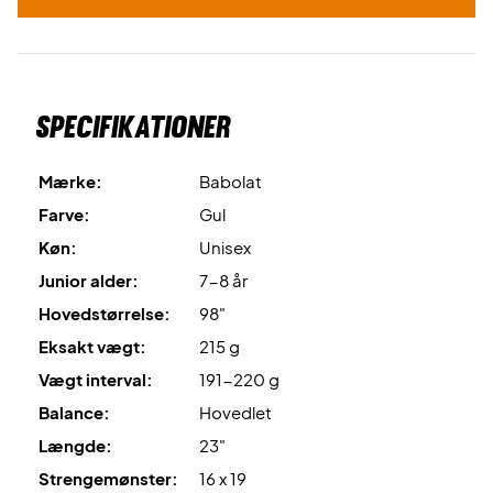
Specifikationer
Mærke:
Babolat
Farve:
Gul
Køn:
Unisex
Junior alder:
7-8 år
Hovedstørrelse:
98"
Eksakt vægt:
215 g
Vægt interval:
191-220 g
Balance:
Hovedlet
Længde:
23"
Strengemønster:
16 x 19