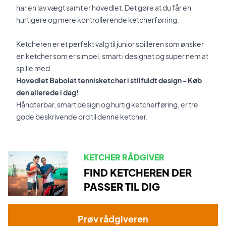
har en lav vægt samt er hovedlet. Det gøre at du får en
hurtigere og mere kontrollerende ketcherførring.
Ketcheren er et perfekt valg til junior spilleren som ønsker
en ketcher som er simpel, smart i designet og super nem at
spille med.
Hovedlet Babolat tennisketcher i stilfuldt design - Køb
den allerede i dag!
Håndterbar, smart design og hurtig ketcherføring, er tre
gode beskrivende ord til denne ketcher.
KETCHER RÅDGIVER
FIND KETCHEREN DER
PASSER TIL DIG
Prøv rådgiveren