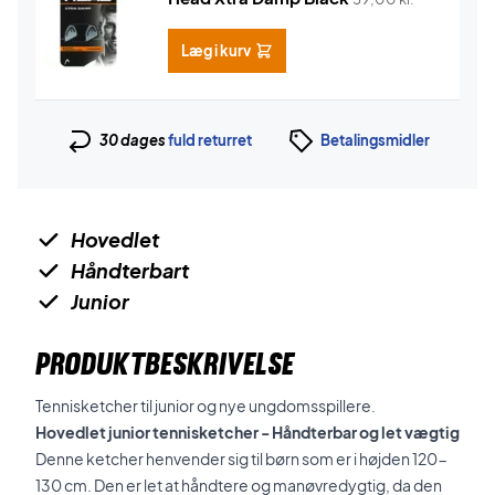
Læg i kurv
30 dages
fuld returret
Betalingsmidler
Hovedlet
Håndterbart
Junior
PRODUKTBESKRIVELSE
Tennisketcher til junior og nye ungdomsspillere.
Hovedlet junior tennisketcher - Håndterbar og let vægtig
Denne ketcher henvender sig til børn som er i højden 120-
130 cm. Den er let at håndtere og manøvredygtig, da den