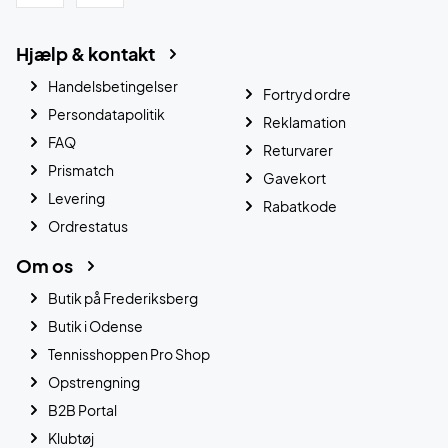
Hjælp & kontakt
Handelsbetingelser
Fortryd ordre
Persondatapolitik
Reklamation
FAQ
Returvarer
Prismatch
Gavekort
Levering
Rabatkode
Ordrestatus
Om os
Butik på Frederiksberg
Butik i Odense
Tennisshoppen Pro Shop
Opstrengning
B2B Portal
Klubtøj