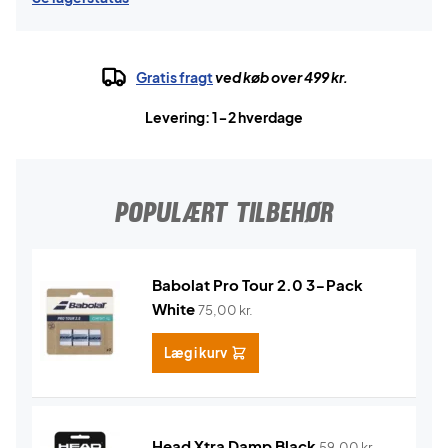
Gratis fragt
ved køb over 499 kr.
Levering: 1-2 hverdage
POPULÆRT TILBEHØR
Babolat Pro Tour 2.0 3-Pack
White
75,00
kr.
Læg i kurv
Head Xtra Damp Black
59,00
kr.