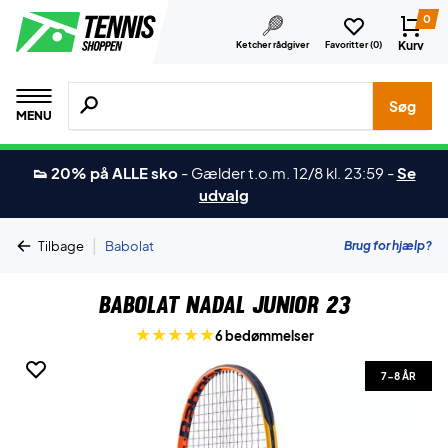
0
Kurv
Ketcher rådgiver
Favoritter (
0
)
Søg efter produkter, mærker etc.
Søg
MENU
👟 20% på ALLE sko
-
Gælder t.o.m. 12/8 kl. 23:59
-
Se
udvalg
|
Brug for hjælp?
Tilbage
Babolat
Babolat Nadal Junior 23
6 bedømmelser
7-8 ÅR