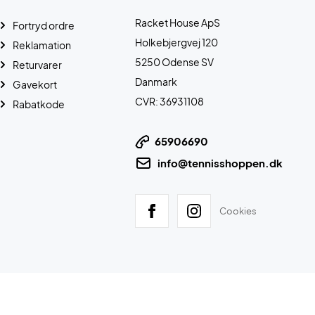
Racket House ApS
Fortryd ordre
Holkebjergvej 120
Reklamation
5250 Odense SV
Returvarer
Danmark
Gavekort
CVR: 36931108
Rabatkode
65906690
info@tennisshoppen.dk
Cookies