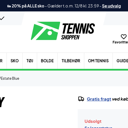
👟 20% på ALLE sko
-
Gælder t.o.m. 12/8 kl. 23:59
-
Se udvalg
Favoritter
ER
SKO
TØJ
BOLDE
TILBEHØR
OM TENNIS
GUID
/Estate Blue
y
Gratis fragt
ved køb
Udsolgt