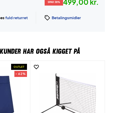
499,00 kr.
SPAR 38%
ges
fuld returret
Betalingsmidler
KUNDER HAR OGSÅ KIGGET PÅ
OUTLET
- 62%