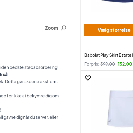
Zoom
Vælg størrelse
Babolat Play Skirt Estate
Førpris:
399,00
152,00 
dig den bedste stødabsorbering!
k sål
dæk. Dette gør skoene ekstremt
hed for ikke at bekymre dig om
!
l gavne dig når du server, eller