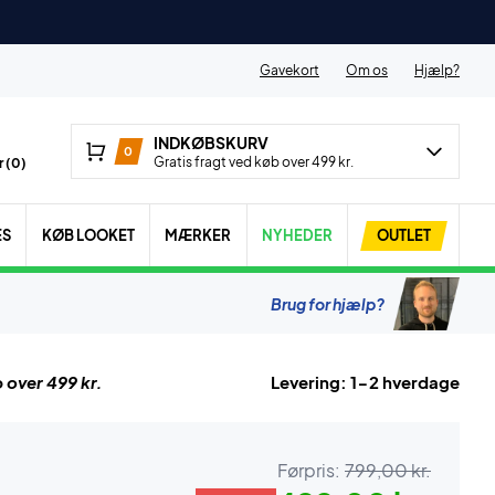
Gavekort
Om os
Hjælp?
INDKØBSKURV
0
Gratis fragt ved køb over 499 kr.
 (
0
)
ES
KØB LOOKET
MÆRKER
NYHEDER
OUTLET
Brug for hjælp?
 over 499 kr.
Levering: 1-2 hverdage
Førpris:
799,00 kr.