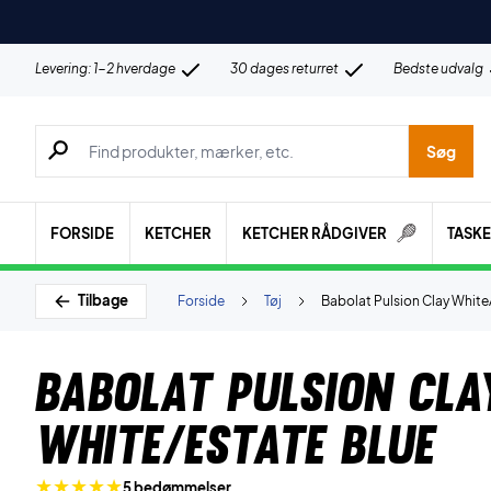
Levering: 1-2 hverdage
30 dages returret
Bedste udvalg
Søg efter produkter, mærker etc.
Søg
FORSIDE
KETCHER
KETCHER RÅDGIVER
TASK
Tilbage
Forside
Tøj
Babolat Pulsion Clay White
Babolat Pulsion Cla
White/Estate Blue
5 bedømmelser