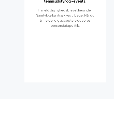
tennisudstyr og -events.
Tilmeld dig nyhedsbrevet herunder.
Samtykke kan trækkes tilbage. Når du
tilmelder dig acceptere du vores
persondatapolitik.