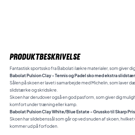
PRODUKTBESKRIVELSE
Fantastisk sportssko fra Babolat i lækre materialer, som giver 
Babolat Pulsion Clay - Tennis og Padel sko med ekstra slidstær
Sålen på skoen er lavet i samarbejde med Michelin, som laver 
slidstærke og skridsikre.
Skoen har derudover også en god pasform, som giver dig mulig
komfort under træning eller kamp.
Babolat Pulsion Clay White/Blue Estate - Grussko til Skarp Pris
Skoen har sildebenssål som går op ved snuden af skoen, hvilket vi
kommer ud på forfoden.