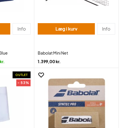
Info
Læg i kurv
Info
 Blue
Babolat Mini Net
kr.
1.399,00 kr.
OUTLET
- 53%