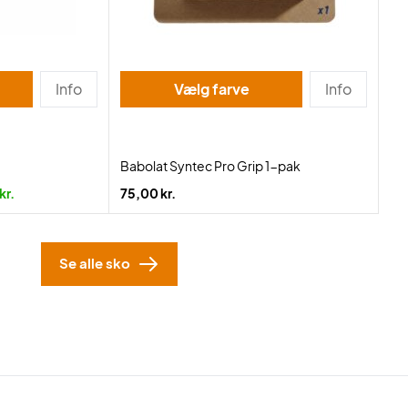
Info
Vælg farve
Info
Babolat Syntec Pro Grip 1-pak
kr.
75,00 kr.
Se alle sko