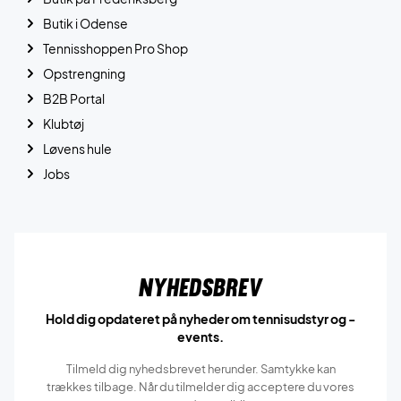
Butik i Odense
Tennisshoppen Pro Shop
Opstrengning
B2B Portal
Klubtøj
Løvens hule
Jobs
Nyhedsbrev
Hold dig opdateret på nyheder om tennisudstyr og -
events.
Tilmeld dig nyhedsbrevet herunder. Samtykke kan
trækkes tilbage. Når du tilmelder dig acceptere du vores