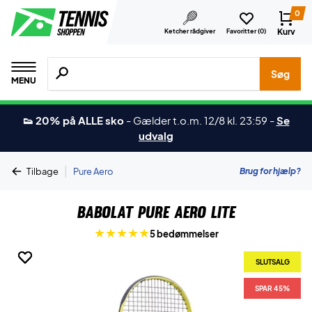
0
Kurv
Ketcher rådgiver
Favoritter (
0
)
Søg efter produkter, mærker etc.
Søg
MENU
👟 20% på ALLE sko
-
Gælder t.o.m. 12/8 kl. 23:59
-
Se
udvalg
|
Brug for hjælp?
Tilbage
Pure Aero
Babolat Pure Aero Lite
5 bedømmelser
SLUTSALG
SLUTSALG
SLUTSALG
SPAR 45%
SPAR 45%
SPAR 45%