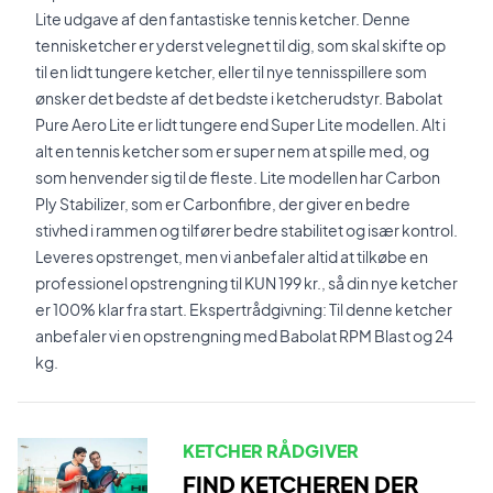
Lite udgave af den fantastiske tennis ketcher. Denne
tennisketcher er yderst velegnet til dig, som skal skifte op
til en lidt tungere ketcher, eller til nye tennisspillere som
ønsker det bedste af det bedste i ketcherudstyr. Babolat
Pure Aero Lite er lidt tungere end Super Lite modellen. Alt i
alt en tennis ketcher som er super nem at spille med, og
som henvender sig til de fleste. Lite modellen har Carbon
Ply Stabilizer, som er Carbonfibre, der giver en bedre
stivhed i rammen og tilfører bedre stabilitet og især kontrol.
Leveres opstrenget, men vi anbefaler altid at tilkøbe en
professionel opstrengning til KUN 199 kr., så din nye ketcher
er 100% klar fra start. Ekspertrådgivning: Til denne ketcher
anbefaler vi en opstrengning med Babolat RPM Blast og 24
kg.
KETCHER RÅDGIVER
FIND KETCHEREN DER