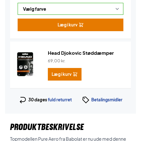
Læg i kurv
Head Djokovic Støddæmper
69,00
kr.
Læg i kurv
30 dages
fuld returret
Betalingsmidler
PRODUKTBESKRIVELSE
Topmodellen Pure Aero fra Babolat er nu ude med denne