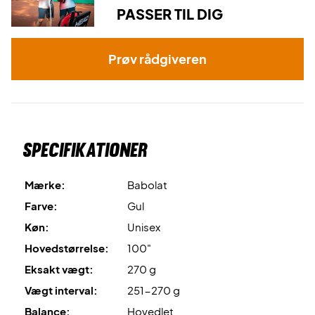
PASSER TIL DIG
Prøv rådgiveren
Specifikationer
Mærke:
Babolat
Farve:
Gul
Køn:
Unisex
Hovedstørrelse:
100"
Eksakt vægt:
270 g
Vægt interval:
251-270 g
Balance:
Hovedlet