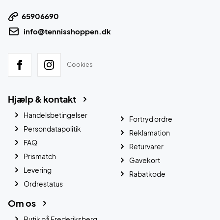
65906690
info@tennisshoppen.dk
Cookies
Hjælp & kontakt
Handelsbetingelser
Fortryd ordre
Persondatapolitik
Reklamation
FAQ
Returvarer
Prismatch
Gavekort
Levering
Rabatkode
Ordrestatus
Om os
Butik på Frederiksberg