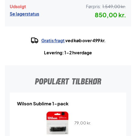
Udsolgt
Førpris:
1.549,00 kr.
Se lagerstatus
850,00 kr.
Gratis fragt
ved køb over 499 kr.
Levering: 1-2 hverdage
POPULÆRT TILBEHØR
Wilson Sublime 1-pack
79,00
kr.