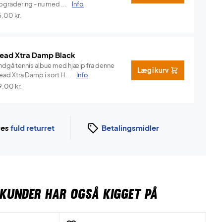
pgradering - nu med ...
Info
5,00
kr.
ead Xtra Damp Black
ndgå tennis albue med hjælp fra denne
Læg i kurv
Head Xtra Damp i sort H...
Info
9,00
kr.
ges
fuld returret
Betalingsmidler
KUNDER HAR OGSÅ KIGGET PÅ