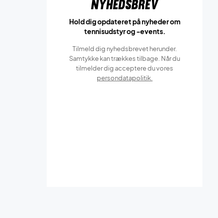
Nyhedsbrev
Hold dig opdateret på nyheder om
tennisudstyr og -events.
Tilmeld dig nyhedsbrevet herunder.
Samtykke kan trækkes tilbage. Når du
tilmelder dig acceptere du vores
persondatapolitik.