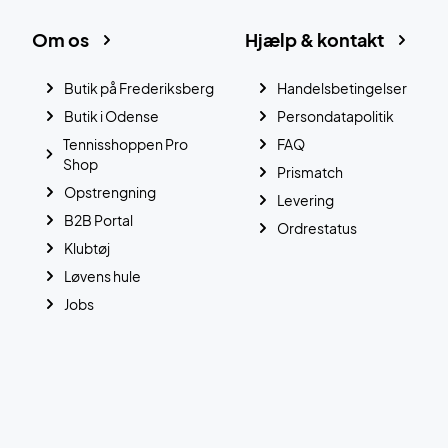
Om os
Hjælp & kontakt
Butik på Frederiksberg
Handelsbetingelser
Butik i Odense
Persondatapolitik
Tennisshoppen Pro
FAQ
Shop
Prismatch
Opstrengning
Levering
B2B Portal
Ordrestatus
Klubtøj
Løvens hule
Jobs