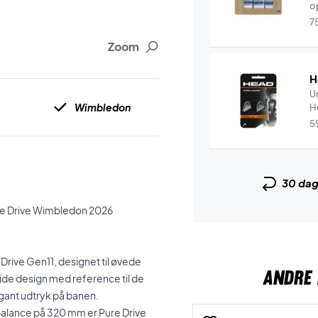
o
7
Zoom
H
U
Wimbledon
5
30 da
ure Drive Wimbledon 2026
Drive Gen11, designet til øvede
ANDRE 
hvide design med reference til de
gant udtryk på banen.
balance på 320 mm er Pure Drive