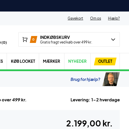
Gavekort
Om os
Hjælp?
INDKØBSKURV
0
Gratis fragt ved køb over 499 kr.
 (
0
)
ES
KØB LOOKET
MÆRKER
NYHEDER
OUTLET
Brug for hjælp?
 over 499 kr.
Levering: 1-2 hverdage
2.199,00 kr.