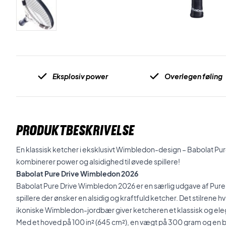
Eksplosiv power
Overlegen føling
PRODUKTBESKRIVELSE
En klassisk ketcher i eksklusivt Wimbledon-design – Babolat P
kombinerer power og alsidighed til øvede spillere!
Babolat Pure Drive Wimbledon 2026
Babolat Pure Drive Wimbledon 2026 er en særlig udgave af Pure 
spillere der ønsker en alsidig og kraftfuld ketcher. Det stilrene 
ikoniske Wimbledon-jordbær giver ketcheren et klassisk og ele
Med et hoved på 100 in² (645 cm²), en vægt på 300 gram og en 