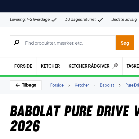
Levering: 1-2 hverdage
30 dages returret
Bedste udvalg
Søg efter produkter, mærker etc.
Søg
FORSIDE
KETCHER
KETCHER RÅDGIVER
TASK
Tilbage
Forside
Ketcher
Babolat
Pure Dr
Babolat Pure Drive 
2026