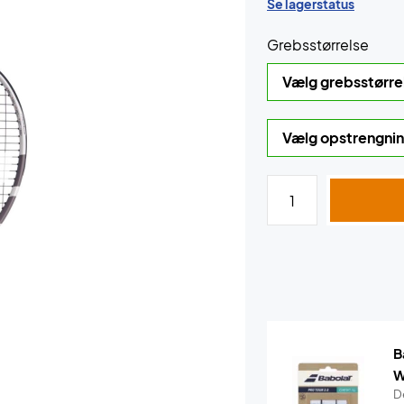
Se lagerstatus
Grebsstørrelse
B
W
De