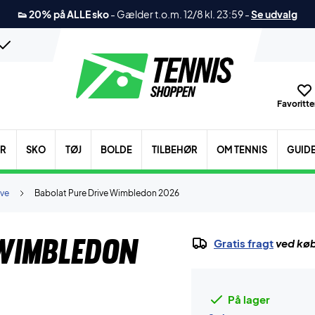
👟 20% på ALLE sko
-
Gælder t.o.m. 12/8 kl. 23:59
-
Se udvalg
Favoritter
ER
SKO
TØJ
BOLDE
TILBEHØR
OM TENNIS
GUID
ive
Babolat Pure Drive Wimbledon 2026
Wimbledon
Gratis fragt
ved køb
På lager