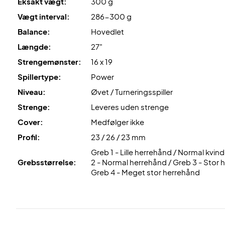
Eksakt vægt:
300 g
Vægt interval:
286-300 g
Balance:
Hovedlet
Længde:
27"
Strengemønster:
16 x 19
Spillertype:
Power
Niveau:
Øvet / Turneringsspiller
Strenge:
Leveres uden strenge
Cover:
Medfølger ikke
Profil:
23 / 26 / 23 mm
Greb 1 - Lille herrehånd / Normal kvi
Grebsstørrelse:
2 - Normal herrehånd / Greb 3 - Stor 
Greb 4 - Meget stor herrehånd