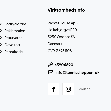
Virksomhedsinfo
Racket House ApS
Fortryd ordre
Holkebjergvej 120
Reklamation
5250 Odense SV
Returvarer
Danmark
Gavekort
CVR: 36931108
Rabatkode
65906690
info@tennisshoppen.dk
Cookies