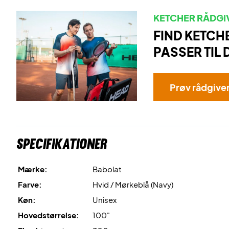
KETCHER RÅDGI
FIND KETCH
PASSER TIL 
Prøv rådgive
Specifikationer
Mærke:
Babolat
Farve:
Hvid / Mørkeblå (Navy)
Køn:
Unisex
Hovedstørrelse:
100"