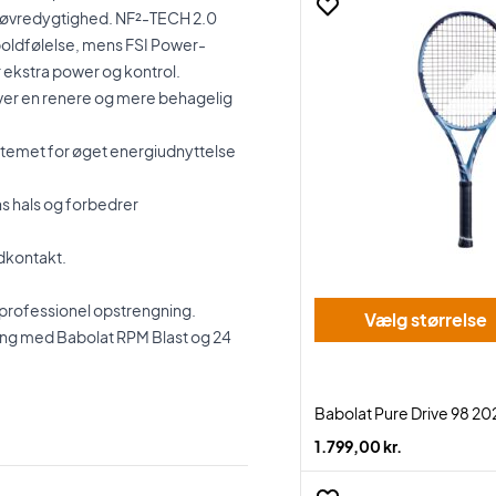
øvredygtighed. NF²-TECH 2.0
 boldfølelse, mens FSI Power-
 ekstra power og kontrol.
 giver en renere og mere behagelig
emet for øget energiudnyttelse
s hals og forbedrer
dkontakt.
n professionel opstrengning.
Vælg størrelse
ning med Babolat RPM Blast og 24
Babolat Pure Drive 98 20
1.799,00 kr.