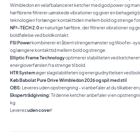
Wimbledon en velafbalanceret ketcher med god power og man
hørfibrene filtrerer uønskede vibrationer og giver en behagelig
teknologien forlænger kontakttiden mellem bold og strenge for
NF²-TECH 2.0
er naturlige hørfibre, der filtrerer vibrationer og
boldfølelse ved boldkontakt.
FSI Power
kombinerer et åbent strengemønster og Woofer-syst
og længere kontakttid mellem bold og strenge.
Elliptic Frame Technology
optimerer stabiliteten ved ketcheren
energioverførslen fra strenge til bold.
HTR System
øger slagstabiliteten og energiudnyttelsen ved bol
Køb Babolat Pure Drive Wimbledon 2026 og spil med stil
OBS:
Leveres uden opstrengning - vi anbefaler at du tilkøber e
Ekspertrådgivning:
Til denne ketcher anbefaler vi en opstreng
kg.
Leveres
uden cover
!