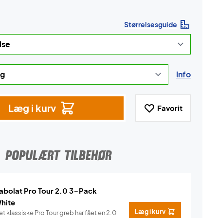
Størrelsesguide
Info
Læg i kurv
Favorit
POPULÆRT TILBEHØR
abolat Pro Tour 2.0 3-Pack
hite
Læg i kurv
t klassiske Pro Tour greb har fået en 2.0