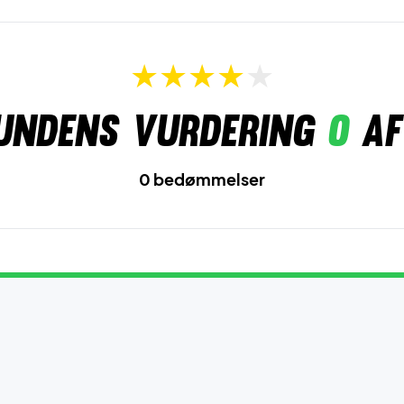
undens vurdering
0
af
0 bedømmelser