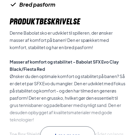
Bred pasform
PRODUKTBESKRIVELSE
Denne Babolat sko er udviklet til spilleren, der ønsker
masser af komfort på banen! Den er spækket med
komfort, stabilitet og har en bred pasform!
Masser af komfort og stabilitet - Babolat SFX Evo Clay
Black/Fiesta Red
Ønsker du den optimale komfort og stabilitet på banen? Så
er det et par SFX Evo du mangler. Den er udviklet med fokus
på stabilitet og komfort - og den har tilmed en generøs
pasform! Det er en grussko, hvilket gør den essentielt til
grus tennisbaner og padelbaner med synligt sand. Den er
desuden opbygget af kvalitetsmaterialer med gode
teknologier!
Toe Box Shield
er forstærkningen ved tåområdet og langs