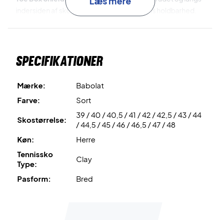
Læs mere
indersiden af skoen. Dette fremmer skoens holdbarhed.
Active Flexion
er det unikke ydersålsdesign. Her opdeles
ydersålen i 9 punkter, hvilket resultere i en overlegen
Specifikationer
respons.
Michelin Premium
er materialet brugt til ydersålen, som er
Mærke:
Babolat
både ekstremt slidstærkt og skridsikkert.
Farve:
Sort
39 / 40 / 40,5 / 41 / 42 / 42,5 / 43 / 44
Til sidst, kommer skoene med en OrthoLite Die Cut sål,
Skostørrelse:
/ 44,5 / 45 / 46 / 46,5 / 47 / 48
hvilket fremmer komforten yderligere.
Køn:
Herre
Oplev komforten på banen - køb et par i dag!
Tennissko
Clay
Farve: Sort, hvid og rød.
Type:
Pasform:
Bred