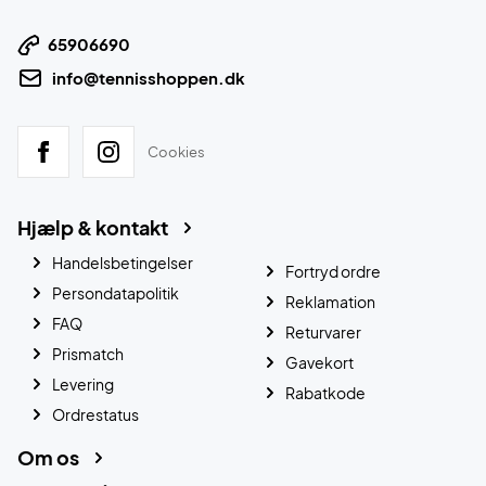
65906690
info@tennisshoppen.dk
Cookies
Hjælp & kontakt
Handelsbetingelser
Fortryd ordre
Persondatapolitik
Reklamation
FAQ
Returvarer
Prismatch
Gavekort
Levering
Rabatkode
Ordrestatus
Om os