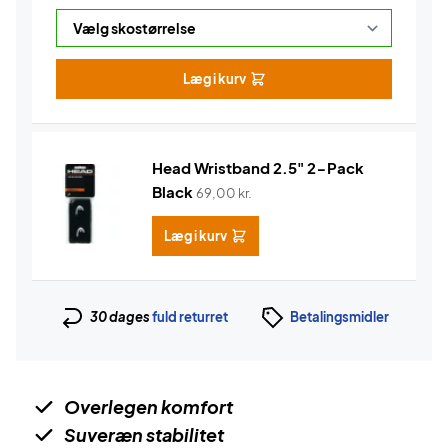
Læg i kurv
Head Wristband 2.5" 2-Pack
Black
69,00
kr.
Læg i kurv
30 dages
fuld returret
Betalingsmidler
Overlegen komfort
Suveræn stabilitet