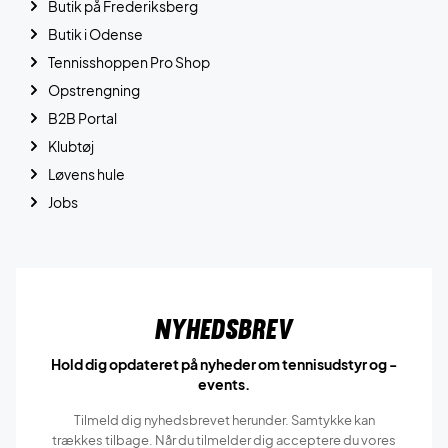
Butik på Frederiksberg
Butik i Odense
Tennisshoppen Pro Shop
Opstrengning
B2B Portal
Klubtøj
Løvens hule
Jobs
Nyhedsbrev
Hold dig opdateret på nyheder om tennisudstyr og -
events.
Tilmeld dig nyhedsbrevet herunder. Samtykke kan
trækkes tilbage. Når du tilmelder dig acceptere du vores