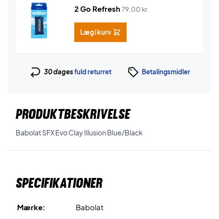
2 Go Refresh
79,00
kr.
Læg i kurv
30 dages
fuld returret
Betalingsmidler
PRODUKTBESKRIVELSE
Babolat SFX Evo Clay Illusion Blue/Black
Specifikationer
Mærke:
Babolat