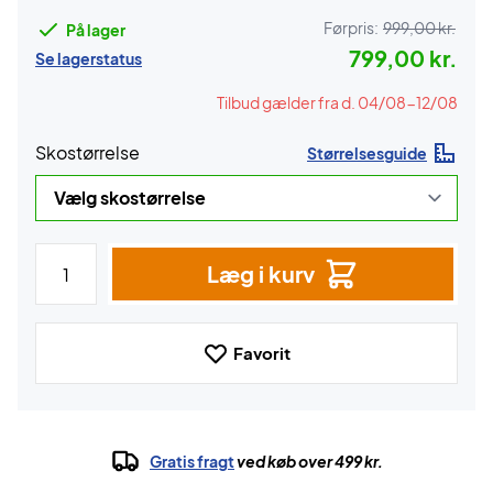
Førpris:
999,00 kr.
På lager
799,00 kr.
Se lagerstatus
Tilbud gælder fra d. 04/08-12/08
Skostørrelse
Størrelsesguide
Læg i kurv
Favorit
Gratis fragt
ved køb over 499 kr.