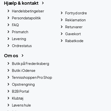
Hjælp & kontakt
Handelsbetingelser
Fortryd ordre
Persondatapolitik
Reklamation
FAQ
Returvarer
Prismatch
Gavekort
Levering
Rabatkode
Ordrestatus
Om os
Butik på Frederiksberg
Butik i Odense
Tennisshoppen Pro Shop
Opstrengning
B2B Portal
Klubtøj
Løvens hule