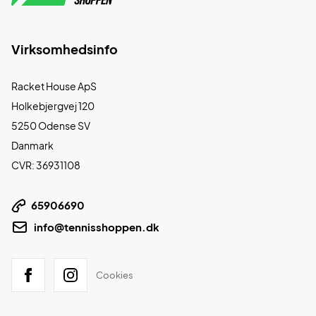
Virksomhedsinfo
Racket House ApS
Holkebjergvej 120
5250 Odense SV
Danmark
CVR: 36931108
65906690
info@tennisshoppen.dk
Cookies