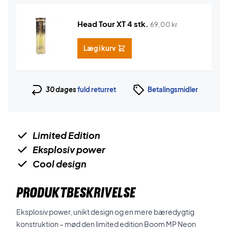
Head Tour XT 4 stk.
69,00
kr.
Læg i kurv
30 dages
fuld returret
Betalingsmidler
Limited Edition
Eksplosiv power
Cool design
PRODUKTBESKRIVELSE
Eksplosiv power, unikt design og en mere bæredygtig
konstruktion – mød den limited edition Boom MP Neon