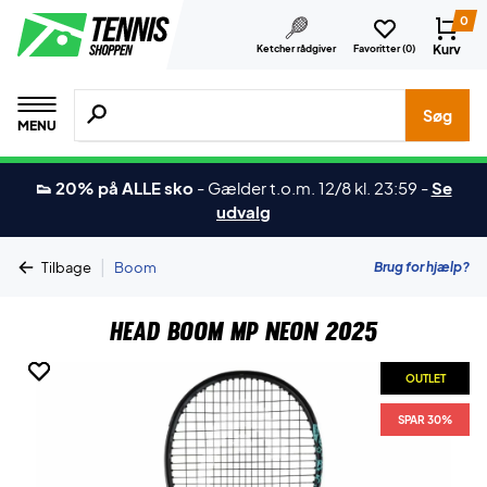
0
Kurv
Ketcher rådgiver
Favoritter (
0
)
Søg efter produkter, mærker etc.
Søg
MENU
👟 20% på ALLE sko
-
Gælder t.o.m. 12/8 kl. 23:59
-
Se
udvalg
|
Brug for hjælp?
Tilbage
Boom
Head Boom MP Neon 2025
OUTLET
OUTLET
SPAR 30%
SPAR 30%