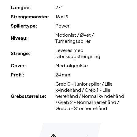
Tag styringen på banen – køb denne Head tennisketcher i
Længde:
27"
dag!
Strengemønster:
16 x 19
OBS
: Leveres med fabriksopstrengning. Vi anbefaler dog,
at du tilkøber en professionel opstrengning.
Spillertype:
Power
Motionist / Øvet /
Niveau:
Ekspertrådgivning
: Til denne ketcher anbefaler vi en
Turneringsspiller
opstrengning med Wilson Revolve og 24 kg.
Leveres med
Strenge:
fabriksopstrengning
Leveres uden cover!
Cover:
Medfølger ikke
Profil:
24 mm
Greb 0 - Junior spiller / Lille
kvindehånd / Greb 1 - Lille
Grebsstørrelse:
herrehånd / Normal kvindehånd
/ Greb 2 - Normal herrehånd /
Greb 3 - Stor herrehånd