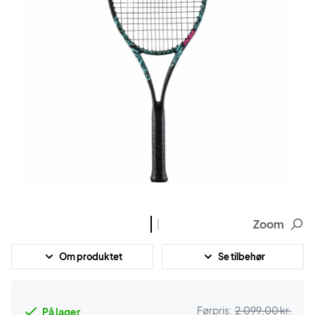
Zoom
Om produktet
Se tilbehør
Førpris:
2.099,00 kr.
På lager