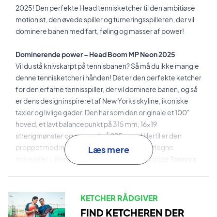
2025! Den perfekte Head tennisketcher til den ambitiøse
motionist, den øvede spiller og turneringsspilleren, der vil
dominere banen med fart, føling og masser af power!
Dominerende power – Head Boom MP Neon 2025
Vil du stå knivskarpt på tennisbanen? Så må du ikke mangle
denne tennisketcher i hånden! Det er den perfekte ketcher
for den erfarne tennisspiller, der vil dominere banen, og så
er dens design inspireret af New Yorks skyline, ikoniske
taxier og livlige gader. Den har som den originale et 100"
hoved, et lavt balancepunkt på 315 mm, 16x19
strengmønster og en vægt på 295 gram! Hertil er den
proppet med innovative teknologier og overlegne
Læs mere
materialer – blandt andet det mere bæredygtige
Torayca
Bio-Circular Carbon
-materiale!
Auxetic 2.0
er den avancerede teknologi, hvor et reaktivt
KETCHER RÅDGIVER
materiale integreres i rammen for at give en forbedret,
FIND KETCHEREN DER