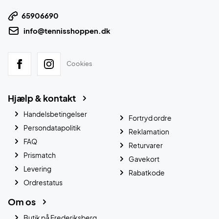
65906690
info@tennisshoppen.dk
Cookies
Hjælp & kontakt
Handelsbetingelser
Fortryd ordre
Persondatapolitik
Reklamation
FAQ
Returvarer
Prismatch
Gavekort
Levering
Rabatkode
Ordrestatus
Om os
Butik på Frederiksberg