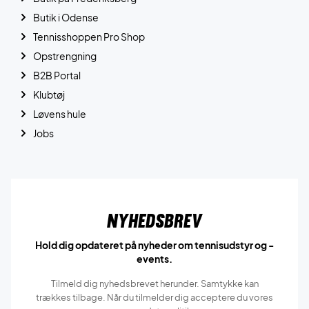
Butik i Odense
Tennisshoppen Pro Shop
Opstrengning
B2B Portal
Klubtøj
Løvens hule
Jobs
Nyhedsbrev
Hold dig opdateret på nyheder om tennisudstyr og -
events.
Tilmeld dig nyhedsbrevet herunder. Samtykke kan
trækkes tilbage. Når du tilmelder dig acceptere du vores