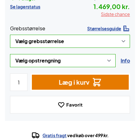
1.469,00 kr.
Se lagerstatus
Sidste chance
Grebsstørrelse
Størrelsesguide
Info
Læg i kurv
Favorit
Gratis fragt
ved køb over 499 kr.