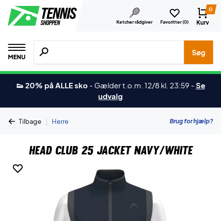
0
Kurv
Ketcher rådgiver
Favoritter (
0
)
Søg efter produkter, mærker etc.
Søg
MENU
👟 20% på ALLE sko
-
Gælder t.o.m. 12/8 kl. 23:59
-
Se
udvalg
|
Brug for hjælp?
Tilbage
Herre
Head Club 25 Jacket Navy/White