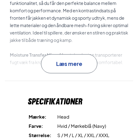
funktionalitet, så du får den perfekte balance mellem
komfort og performance. Med en kontrastindsats på
fronten får jakken et dynamisk og sporty udtryk, mens de
lette materialer og den åndbare mesh-foring sikrer optimal
ventilation. Ideel til spillere, der ønsker en stilren og praktisk
jakke til både træning og kamp.
Moisture Transfer Microfiber
teknologien transporterer
fugt væk fra kroppen, så du forbliver tør og komfortabel.
Læs mere
Åndbar mesh-foring
i både krop og ærmer forbedrer
luftcirkulationen og sikrer maksimal komfort.
Specifikationer
Lynlåslommer i siderne
giver sikker opbevaring af småting.
Elastiske manchetter
ved talje, ærmer og krave giver en
Mærke:
Head
behagelig og fleksibel pasform.
Farve:
Hvid / Mørkeblå (Navy)
Størrelse:
S / M / L / XL / XXL / XXXL
Perfekt til både sport og fritid – køb din Head Club 25