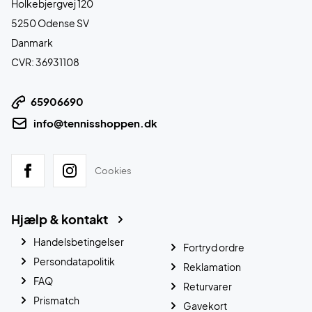
Holkebjergvej 120
5250 Odense SV
Danmark
CVR: 36931108
65906690
info@tennisshoppen.dk
Cookies
Hjælp & kontakt
Handelsbetingelser
Fortryd ordre
Persondatapolitik
Reklamation
FAQ
Returvarer
Prismatch
Gavekort