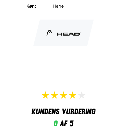
Jacket Navy/White i dag!
Køn:
Herre
Materiale: 100% polyester.
Farve: Navy/Hvid.
Kundens vurdering
0
af 5