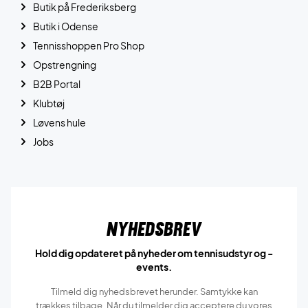
Butik på Frederiksberg
Butik i Odense
Tennisshoppen Pro Shop
Opstrengning
B2B Portal
Klubtøj
Løvens hule
Jobs
Nyhedsbrev
Hold dig opdateret på nyheder om tennisudstyr og -
events.
Tilmeld dig nyhedsbrevet herunder. Samtykke kan
trækkes tilbage. Når du tilmelder dig acceptere du vores