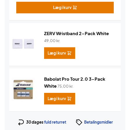
Læg i kurv
ZERV Wristband 2-Pack White
49,00
kr.
Læg i kurv
Babolat Pro Tour 2.0 3-Pack
White
75,00
kr.
Læg i kurv
30 dages
fuld returret
Betalingsmidler