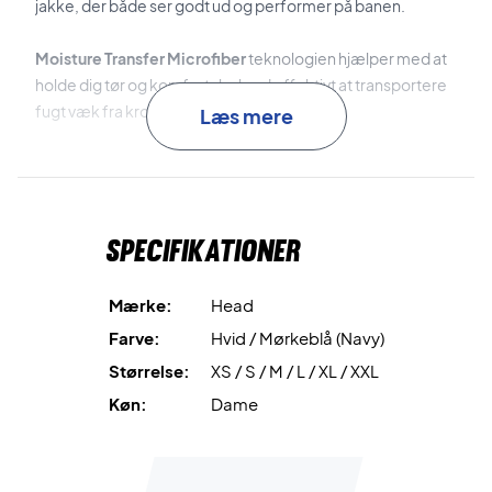
jakke, der både ser godt ud og performer på banen.
Moisture Transfer Microfiber
teknologien hjælper med at
holde dig tør og komfortabel ved effektivt at transportere
fugt væk fra kroppen.
Læs mere
Mesh-foring
på indersiden af jakken og ærmerne sikrer
forbedret ventilation og øget komfort.
Specifikationer
Elastiske kanter
ved talje, ærmeafslutninger og krave giver
en tætsiddende, men fleksibel pasform.
Mærke:
Head
Praktiske sidelommer med lynlås
giver mulighed for
Farve:
Hvid / Mørkeblå (Navy)
sikker opbevaring af småting.
Størrelse:
XS / S / M / L / XL / XXL
Perfekt til sport og hverdag – køb din Head Club 25
Køn:
Dame
Jacket Women Navy/White i dag!
Materiale: 100% polyester.