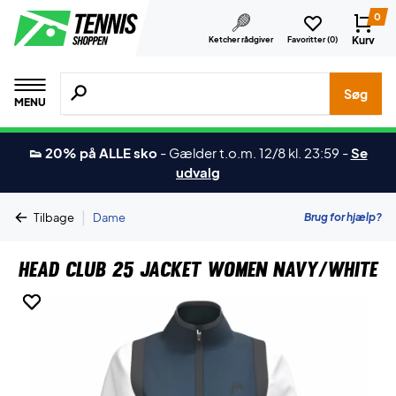
0
Kurv
Ketcher rådgiver
Favoritter (
0
)
Søg efter produkter, mærker etc.
Søg
MENU
👟 20% på ALLE sko
-
Gælder t.o.m. 12/8 kl. 23:59
-
Se
udvalg
|
Brug for hjælp?
Tilbage
Dame
Head Club 25 Jacket Women Navy/White