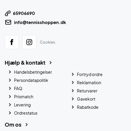
65906690
info@tennisshoppen.dk
Cookies
Hjælp & kontakt
Handelsbetingelser
Fortryd ordre
Persondatapolitik
Reklamation
FAQ
Returvarer
Prismatch
Gavekort
Levering
Rabatkode
Ordrestatus
Om os