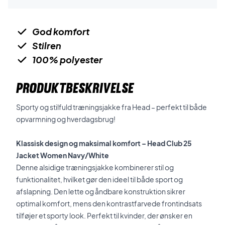
God komfort
Stilren
100% polyester
PRODUKTBESKRIVELSE
Sporty og stilfuld træningsjakke fra Head – perfekt til både
opvarmning og hverdagsbrug!
Klassisk design og maksimal komfort – Head Club 25
Jacket Women Navy/White
Denne alsidige træningsjakke kombinerer stil og
funktionalitet, hvilket gør den ideel til både sport og
afslapning. Den lette og åndbare konstruktion sikrer
optimal komfort, mens den kontrastfarvede frontindsats
tilføjer et sporty look. Perfekt til kvinder, der ønsker en