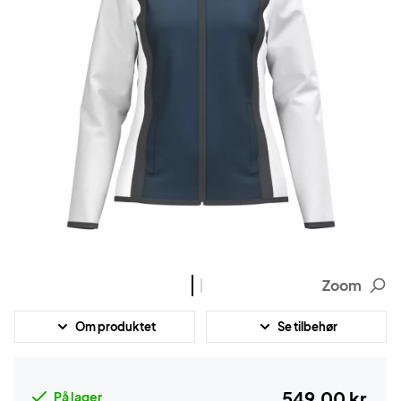
Zoom
Om produktet
Se tilbehør
549,00 kr.
På lager