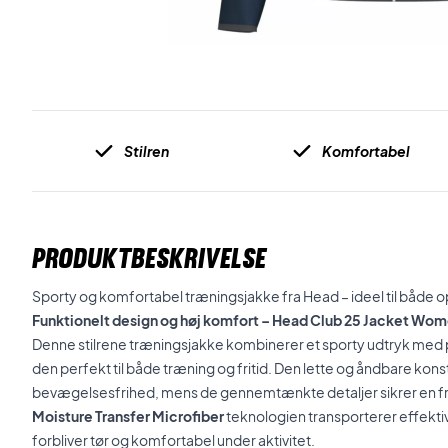
Stilren
Komfortabel
PRODUKTBESKRIVELSE
Sporty og komfortabel træningsjakke fra Head – ideel til både
Funktionelt design og høj komfort – Head Club 25 Jacket Wo
Denne stilrene træningsjakke kombinerer et sporty udtryk med pra
den perfekt til både træning og fritid. Den lette og åndbare kons
bevægelsesfrihed, mens de gennemtænkte detaljer sikrer en 
Moisture Transfer Microfiber
teknologien transporterer effektiv
forbliver tør og komfortabel under aktivitet.