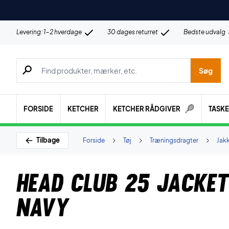
Levering: 1-2 hverdage
30 dages returret
Bedste udvalg
Søg efter produkter, mærker etc.
Søg
FORSIDE
KETCHER
KETCHER RÅDGIVER
TASK
Tilbage
Forside
Tøj
Træningsdragter
Jak
Head Club 25 Jacke
Navy