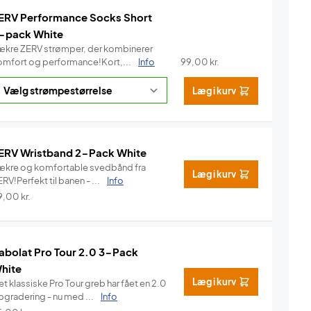
ERV Performance Socks Short
-pack White
ækre ZERV strømper, der kombinerer
omfort og performance!Kort,...
Info
99,00
kr.
Læg i kurv
ERV Wristband 2-Pack White
ækre og komfortable svedbånd fra
Læg i kurv
RV!Perfekt til banen - ...
Info
9,00
kr.
abolat Pro Tour 2.0 3-Pack
hite
Læg i kurv
t klassiske Pro Tour greb har fået en 2.0
pgradering - nu med ...
Info