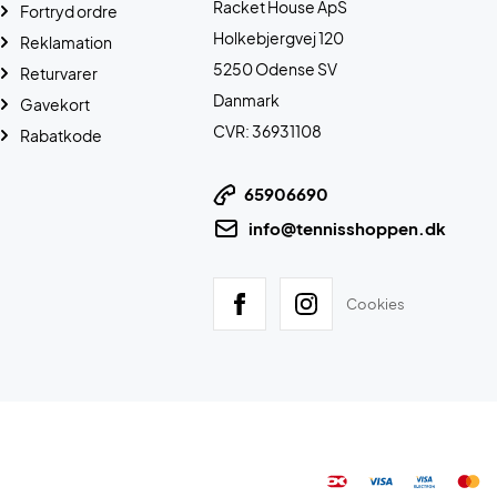
Racket House ApS
Fortryd ordre
Holkebjergvej 120
Reklamation
5250 Odense SV
Returvarer
Danmark
Gavekort
CVR: 36931108
Rabatkode
65906690
info@tennisshoppen.dk
Cookies