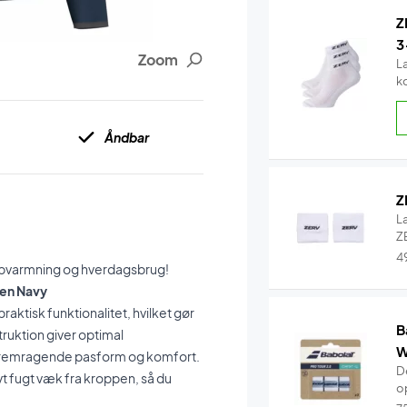
Z
3
Zoom
L
k
Åndbar
Z
L
ZE
4
 opvarmning og hverdagsbrug!
men Navy
ktisk funktionalitet, hvilket gør
B
truktion giver optimal
W
fremragende pasform og komfort.
De
t fugt væk fra kroppen, så du
o