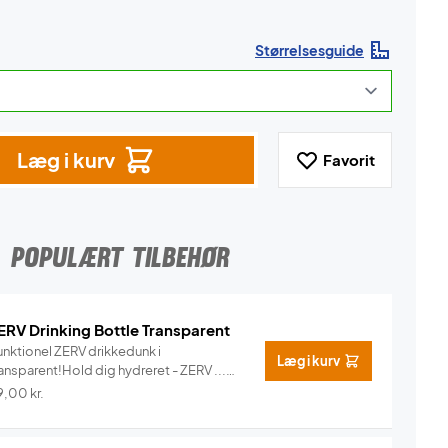
Størrelsesguide
Læg i kurv
Favorit
POPULÆRT TILBEHØR
ERV Drinking Bottle Transparent
unktionel ZERV drikkedunk i
Læg i kurv
ansparent!Hold dig hydreret - ZERV ...
Info
9,00
kr.