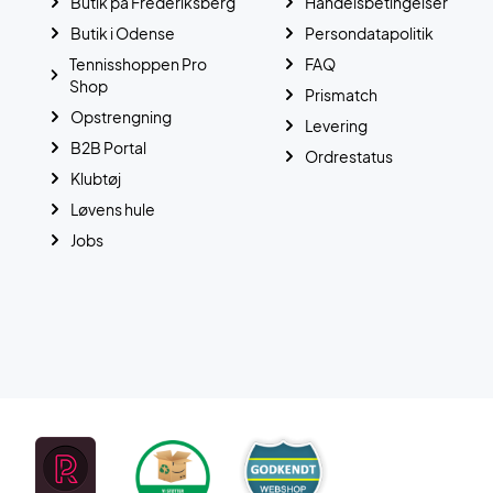
Butik på Frederiksberg
Handelsbetingelser
Butik i Odense
Persondatapolitik
Tennisshoppen Pro
FAQ
Shop
Prismatch
Opstrengning
Levering
B2B Portal
Ordrestatus
Klubtøj
Løvens hule
Jobs