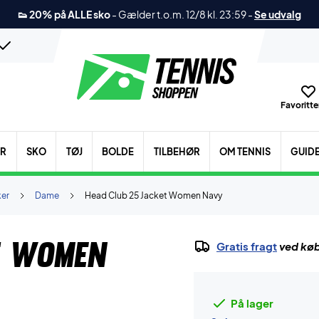
👟 20% på ALLE sko
-
Gælder t.o.m. 12/8 kl. 23:59
-
Se udvalg
Favoritter
ER
SKO
TØJ
BOLDE
TILBEHØR
OM TENNIS
GUID
ker
Dame
Head Club 25 Jacket Women Navy
t Women
Gratis fragt
ved køb
På lager