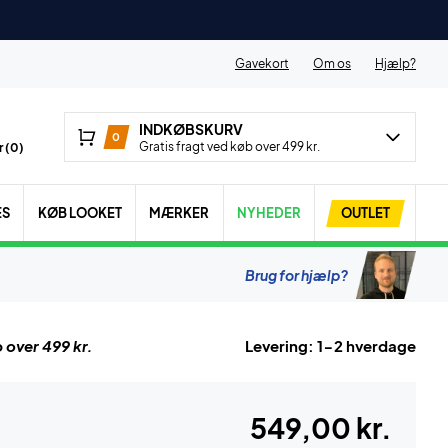
Gavekort
Om os
Hjælp?
INDKØBSKURV
0
Gratis fragt ved køb over 499 kr.
 (
0
)
ES
KØB LOOKET
MÆRKER
NYHEDER
OUTLET
Brug for hjælp?
 over 499 kr.
Levering: 1-2 hverdage
549,00 kr.