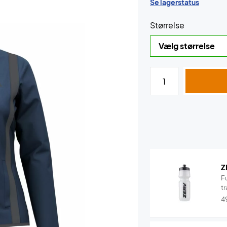
Se lagerstatus
Størrelse
Z
F
tr
4