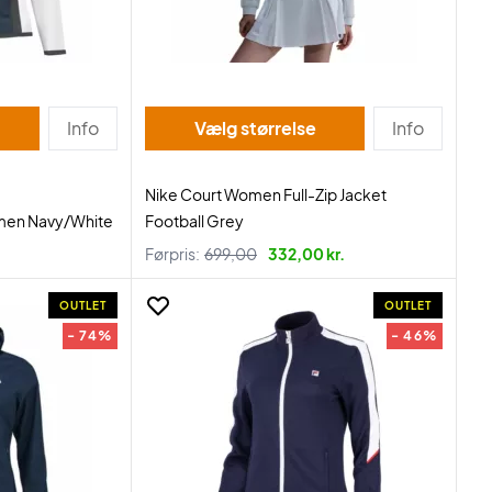
Info
Vælg størrelse
Info
Nike Court Women Full-Zip Jacket
men Navy/White
Football Grey
Førpris:
699,00
332,00 kr.
OUTLET
OUTLET
- 74%
- 46%