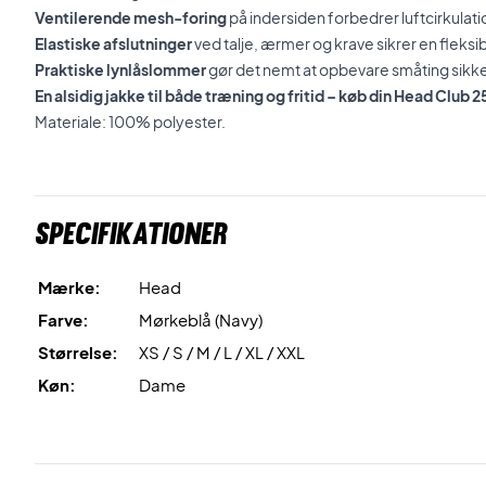
Ventilerende mesh-foring
på indersiden forbedrer luftcirkula
Elastiske afslutninger
ved talje, ærmer og krave sikrer en flek
Praktiske lynlåslommer
gør det nemt at opbevare småting sikke
En alsidig jakke til både træning og fritid – køb din Head Club
Materiale: 100% polyester.
Specifikationer
Mærke:
Head
Farve:
Mørkeblå (Navy)
Størrelse:
XS / S / M / L / XL / XXL
Køn:
Dame