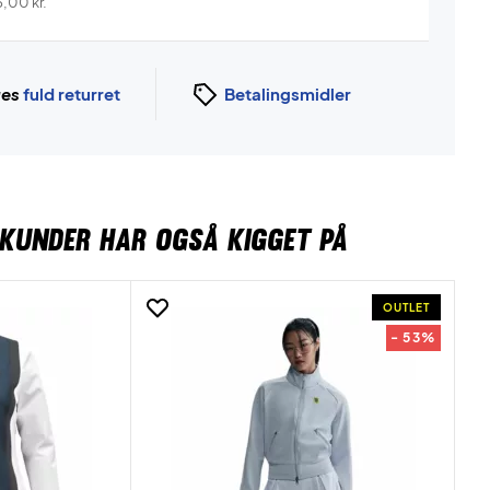
5,00
kr.
ges
fuld returret
Betalingsmidler
KUNDER HAR OGSÅ KIGGET PÅ
OUTLET
- 53%