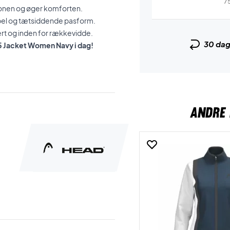
7
tionen og øger komforten.
sibel og tætsiddende pasform.
rt og inden for rækkevidde.
30 da
 25 Jacket Women Navy i dag!
ANDRE 