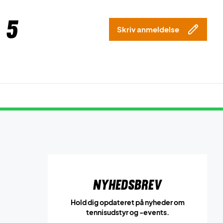
 5
Skriv anmeldelse
Nyhedsbrev
Hold dig opdateret på nyheder om
tennisudstyr og -events.