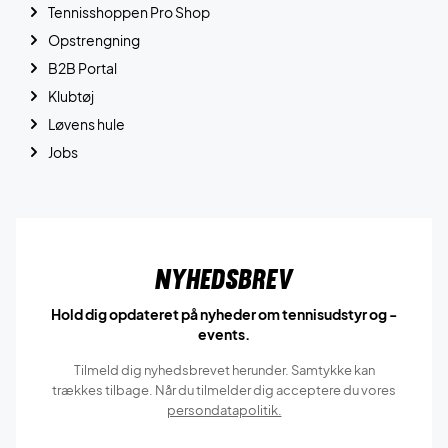
Tennisshoppen Pro Shop
Opstrengning
B2B Portal
Klubtøj
Løvens hule
Jobs
Nyhedsbrev
Hold dig opdateret på nyheder om tennisudstyr og -
events.
Tilmeld dig nyhedsbrevet herunder. Samtykke kan
trækkes tilbage. Når du tilmelder dig acceptere du vores
persondatapolitik.