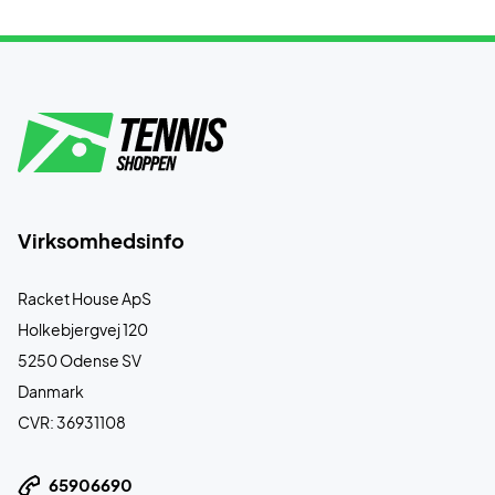
Virksomhedsinfo
Racket House ApS
Holkebjergvej 120
5250 Odense SV
Danmark
CVR: 36931108
65906690