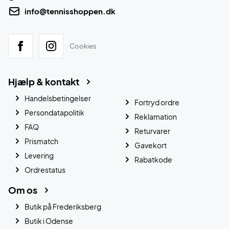
info@tennisshoppen.dk
Cookies
Hjælp & kontakt
Handelsbetingelser
Fortryd ordre
Persondatapolitik
Reklamation
FAQ
Returvarer
Prismatch
Gavekort
Levering
Rabatkode
Ordrestatus
Om os
Butik på Frederiksberg
Butik i Odense