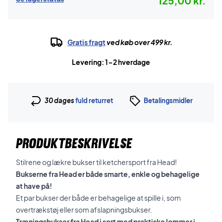
125,00 kr.
Gratis fragt
ved køb over 499 kr.
Levering: 1-2 hverdage
30 dages
fuld returret
Betalingsmidler
PRODUKTBESKRIVELSE
Stilrene og lækre bukser til ketchersport fra Head!
Bukserne fra Head er både smarte, enkle og behagelige
at have på!
Et par bukser der både er behagelige at spille i, som
overtrækstøj eller som afslapningsbukser.
Træningsbukser fra Head i sort med praktiske lommer i