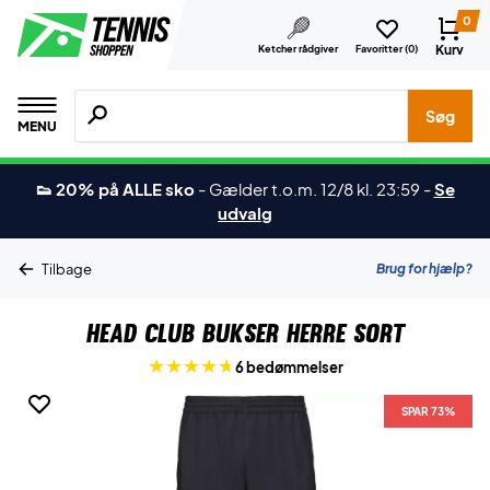
0
Kurv
Ketcher rådgiver
Favoritter (
0
)
Søg efter produkter, mærker etc.
Søg
MENU
👟 20% på ALLE sko
-
Gælder t.o.m. 12/8 kl. 23:59
-
Se
udvalg
Brug for hjælp?
Tilbage
Head Club Bukser Herre Sort
6 bedømmelser
SPAR 73%