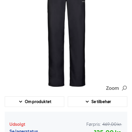
Zoom
Om produktet
Se tilbehør
Udsolgt
Førpris:
469,00 kr.
Se lagerstatus