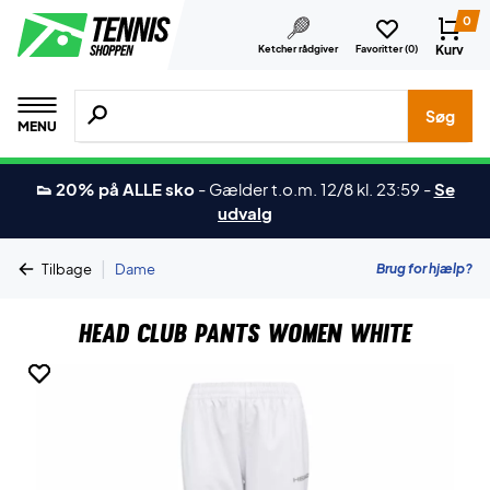
0
Kurv
Ketcher rådgiver
Favoritter (
0
)
Søg efter produkter, mærker etc.
Søg
MENU
👟 20% på ALLE sko
-
Gælder t.o.m. 12/8 kl. 23:59
-
Se
udvalg
|
Brug for hjælp?
Tilbage
Dame
Head Club Pants Women White