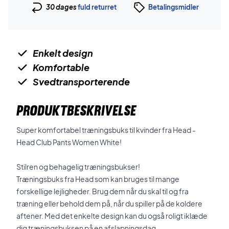
30 dages
fuld returret
Betalingsmidler
Enkelt design
Komfortable
Svedtransporterende
PRODUKTBESKRIVELSE
Super komfortabel træningsbuks til kvinder fra Head -
Head Club Pants Women White!
Stilren og behagelig træningsbukser!
Træningsbuks fra Head som kan bruges til mange
forskellige lejligheder. Brug dem når du skal til og fra
træning eller behold dem på, når du spiller på de koldere
aftener. Med det enkelte design kan du også roligt iklæde
dig træningsbuksen på en afslapningsdag.