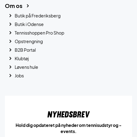
Om os
Butik på Frederiksberg
Butik i Odense
Tennisshoppen Pro Shop
Opstrengning
B2B Portal
Klubtøj
Løvens hule
Jobs
Nyhedsbrev
Hold dig opdateret på nyheder om tennisudstyr og -
events.