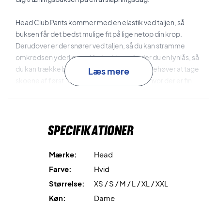
Head Club Pants kommer med en elastik ved taljen, så
buksen får det bedst mulige fit på lige netop din krop.
Derudover er der snører ved taljen, så du kan stramme
omkredsen yderligere. Ved anklerne finder du en lynlås, så
du kan trække bukserne af og på, uden du behøver at tage
Læs mere
skoene af først. Ved lårene er der lommer, hvor der er fin
plads til en telefon eller et nøglebundt.
MXM
-teknologien har Head inkorporeret i designfasen af
Specifikationer
buksen. Denne teknologi sørger for at transportere sved
fra kroppen, og får dermed buksen til at tørre hurtigere.
Mærke:
Head
God buks til en god pris
Farve:
Hvid
Skal du sikre dig et par fede træningsbukser, så slå til i dag!
Størrelse:
XS / S / M / L / XL / XXL
Materiale: 100% polyester.
Farve: hvid.
Køn:
Dame