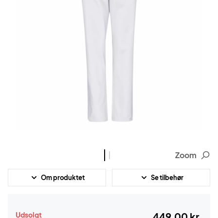
Zoom
Om produktet
Se tilbehør
Udsolgt
449,00 kr.