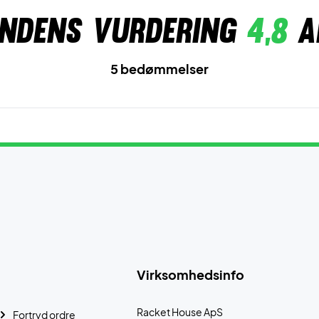
ndens vurdering
4,8
a
5 bedømmelser
Virksomhedsinfo
Racket House ApS
Fortryd ordre