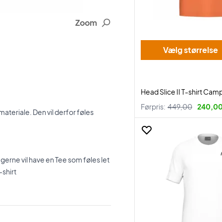
Zoom
Vælg størrelse
Head Slice II T-shirt Cam
Førpris:
449,00
240,00 
ateriale. Den vil derfor føles
 gerne vil have en Tee som føles let
-shirt