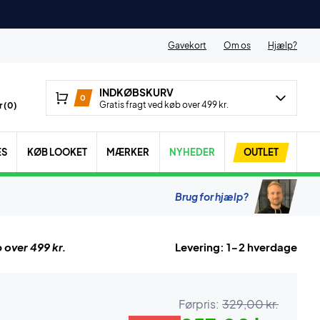
Gavekort
Om os
Hjælp?
INDKØBSKURV
0
Gratis fragt ved køb over 499 kr.
 (
0
)
ES
KØB LOOKET
MÆRKER
NYHEDER
OUTLET
Brug for hjælp?
 over 499 kr.
Levering: 1-2 hverdage
Førpris:
329,00 kr.