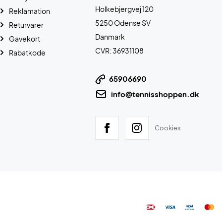
Holkebjergvej 120
Reklamation
5250 Odense SV
Returvarer
Danmark
Gavekort
CVR: 36931108
Rabatkode
65906690
info@tennisshoppen.dk
Cookies