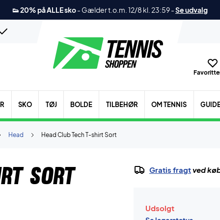
👟 20% på ALLE sko
-
Gælder t.o.m. 12/8 kl. 23:59
-
Se udvalg
Favoritter
ER
SKO
TØJ
BOLDE
TILBEHØR
OM TENNIS
GUID
Head
Head Club Tech T-shirt Sort
irt Sort
Gratis fragt
ved køb
Udsolgt