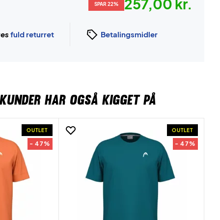
257,00 kr.
SPAR 22%
ges
fuld returret
Betalingsmidler
KUNDER HAR OGSÅ KIGGET PÅ
OUTLET
OUTLET
- 47%
- 47%