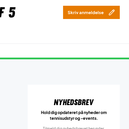
f 5
Skriv anmeldelse
Nyhedsbrev
Hold dig opdateret på nyheder om
tennisudstyr og -events.
Tilmeld dig nyhedsbrevet herunder.