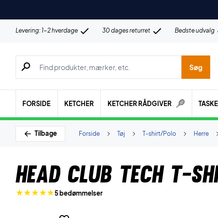
Levering: 1-2 hverdage
30 dages returret
Bedste udvalg
Søg efter produkter, mærker etc.
Søg
FORSIDE
KETCHER
KETCHER RÅDGIVER
TASK
Tilbage
Forside
Tøj
T-shirt/Polo
Herre
Head Club Tech T-sh
5 bedømmelser