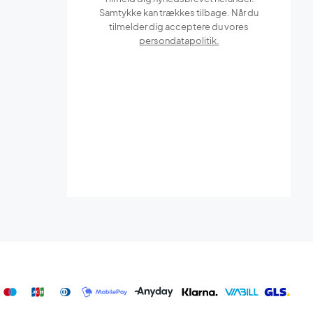
Samtykke kan trækkes tilbage. Når du
tilmelder dig acceptere du vores
persondatapolitik.