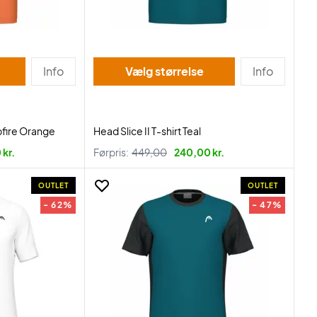
Info
Vælg størrelse
Info
pfire Orange
Head Slice II T-shirt Teal
kr.
Førpris:
449,00
240,00 kr.
OUTLET
OUTLET
- 62%
- 47%