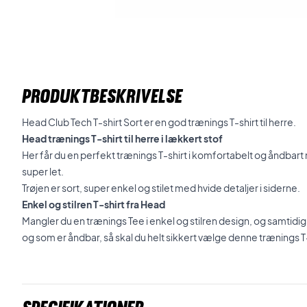
PRODUKTBESKRIVELSE
Head Club Tech T-shirt Sort er en god trænings T-shirt til herre.
Head trænings T-shirt til herre i lækkert stof
Her får du en perfekt trænings T-shirt i komfortabelt og åndbart m
super let.
Trøjen er sort, super enkel og stilet med hvide detaljer i siderne.
Enkel og stilren T-shirt fra Head
Mangler du en trænings Tee i enkel og stilren design, og samtidig
og som er åndbar, så skal du helt sikkert vælge denne trænings T