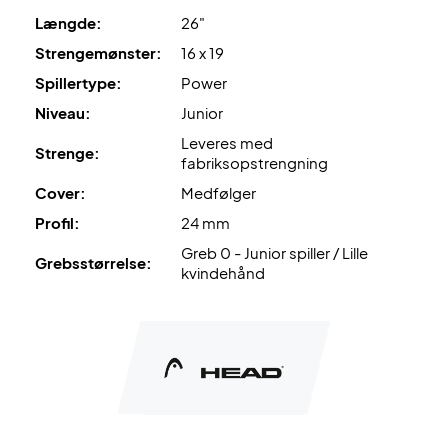
Længde:
26"
Strengemønster:
16 x 19
Spillertype:
Power
Niveau:
Junior
Leveres med
Strenge:
fabriksopstrengning
Cover:
Medfølger
Profil:
24 mm
Greb 0 - Junior spiller / Lille
Grebsstørrelse:
kvindehånd