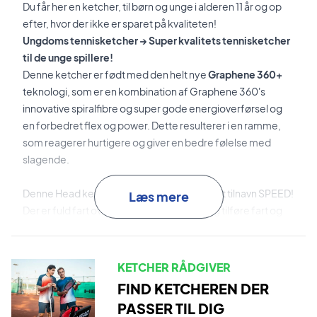
Du får her en ketcher, til børn og unge i alderen 11 år og op
efter, hvor der ikke er sparet på kvaliteten!
Ungdoms tennisketcher → Super kvalitets tennisketcher
til de unge spillere!
Denne ketcher er født med den helt nye
Graphene 360+
teknologi, som er en kombination af Graphene 360's
innovative spiralfibre og super gode energioverførsel og
en forbedret flex og power. Dette resulterer i en ramme,
som reagerer hurtigere og giver en bedre følelse med
slagende.
Denne Head ketcher lever i den grad op til sit tilnavn SPEED!
Læs mere
Der er fuld fart over feltet og du kan virkelig tilføre fart og
power til spillet!
Børne tennisketcher - nem at spille med! Head Graphene
360+ Speed Jr!
KETCHER RÅDGIVER
Oplev en utrolig hurtig ketcherføring og fart i spillet fra
FIND KETCHEREN DER
første skud med denne Head Graphene 360+ Speed
PASSER TIL DIG
Junior ketcher!