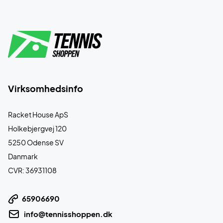
Virksomhedsinfo
Racket House ApS
Holkebjergvej 120
5250 Odense SV
Danmark
CVR: 36931108
65906690
info@tennisshoppen.dk