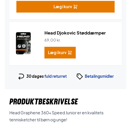
Læg i kurv
Head Djokovic Støddæmper
69,00
kr.
Læg i kurv
30 dages
fuld returret
Betalingsmidler
PRODUKTBESKRIVELSE
Head Graphene 360+ Speed Junior er en kvalitets
tennisketcher til børn og unge!