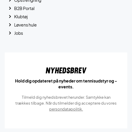
B2B Portal
Klubtøj
Løvens hule
Jobs
Nyhedsbrev
Hold dig opdateret på nyheder om tennisudstyr og -
events.
Tilmeld dig nyhedsbrevet herunder. Samtykke kan
trækkes tilbage. Når du tilmelder dig acceptere du vores
persondatapolitik.