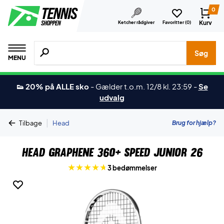
0
Kurv
Ketcher rådgiver
Favoritter (
0
)
Søg efter produkter, mærker etc.
Søg
MENU
👟 20% på ALLE sko
-
Gælder t.o.m. 12/8 kl. 23:59
-
Se
udvalg
|
Brug for hjælp?
Tilbage
Head
Head Graphene 360+ Speed Junior 26
3 bedømmelser