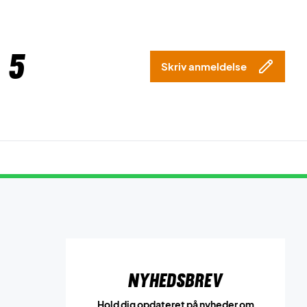
 5
Skriv anmeldelse
Nyhedsbrev
Hold dig opdateret på nyheder om