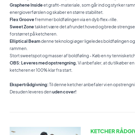
Graphene Inside
et grafit-materiale, som går ind og styrker ra
energioverførslen og skaber en større stabilitet.
Flex Groove
fremmer boldfølingen via en dyb flex-rille.
Sweet Zone
takket være det afrundet hoved og brede strengse
forstørret på ketcheren.
Elliptical Beam
denne teknologi øger ligeledes boldfølingen og fl
rammen.
Stort sweetspot og masser af boldføling - Køb en ny tennisketch
OBS: Leveres med opstrengning.
Vi anbefaler, at du tilkøber e
ketcheren er 100% klar fra start.
Ekspertrådgivning:
Til denne ketcher anbefaler vi en opstrengn
Desuden leveres den
uden cover!
KETCHER RÅDGI