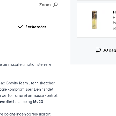
Zoom
H
H
t
Let ketcher
6
30 da
tennisspiller, motionisten eller
d Gravity Team L tennisketcher.
 nogle kompromisser. Den har det
r derfor foræret en masse kontrol,
ovedlet
balance og
16x20
re boldfølingen og fleksibilitet.