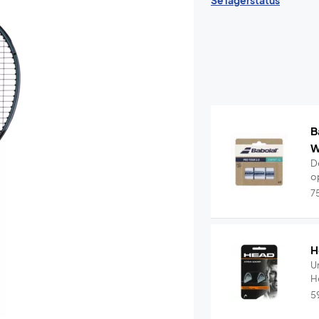
Se lagerstatus
B
W
De
o
7
H
U
5