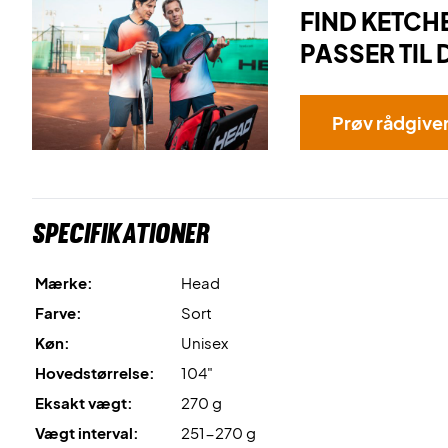
FIND KETCH
PASSER TIL 
Prøv rådgive
Specifikationer
Mærke:
Head
Farve:
Sort
Køn:
Unisex
Hovedstørrelse:
104"
Eksakt vægt:
270 g
Vægt interval:
251-270 g