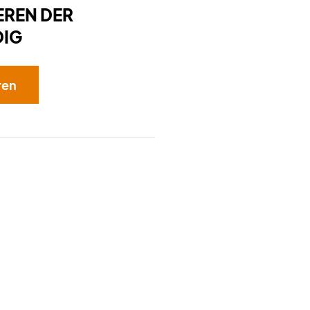
EREN DER
DIG
ren