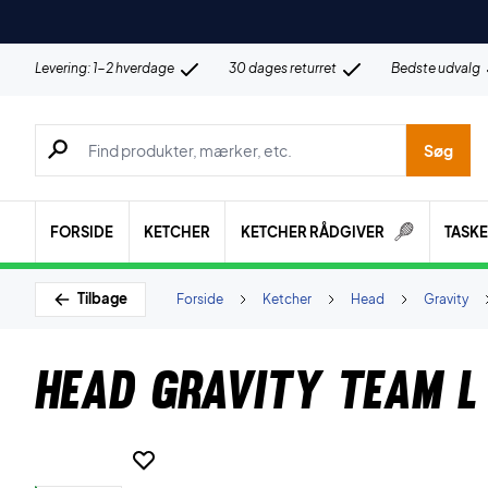
Levering: 1-2 hverdage
30 dages returret
Bedste udvalg
Søg efter produkter, mærker etc.
Søg
FORSIDE
KETCHER
KETCHER RÅDGIVER
TASK
Tilbage
Forside
Ketcher
Head
Gravity
Head Gravity Team L