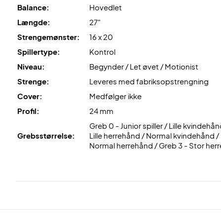
Balance:
Hovedlet
Længde:
27"
Strengemønster:
16 x 20
Spillertype:
Kontrol
Niveau:
Begynder / Let øvet / Motionist
Strenge:
Leveres med fabriksopstrengning
Cover:
Medfølger ikke
Profil:
24 mm
Greb 0 - Junior spiller / Lille kvindehån
Grebsstørrelse:
Lille herrehånd / Normal kvindehånd /
Normal herrehånd / Greb 3 - Stor her