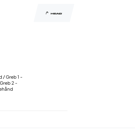
d / Greb 1 -
 Greb 2 -
rehånd