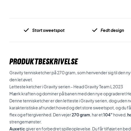
Stort sweetspot
Fedt design
PRODUKTBESKRIVELSE
Gravity tennisketcher på 270 gram, som henvender sig til den nye 
den let øvet.
Letteste ketcher i Gravity serien - Head Gravity Team L 2023
Mærk kraften og dominer på banen med den nye opgraderet Hea
Denne tennisketcher er den letteste i Gravity serien, dog uden
karakteristiske afrundet hoved og det store sweetspot, og du få
flex og eftergivenhed. Den vejer
270 gram
, har et
104"
hoved,
h
strengemønster.
Auxetic
giver en forbedret spilleoplevelse. Du får tilføjet en bed