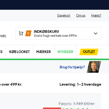
Gavekort
Om os
Hjælp?
INDKØBSKURV
0
Gratis fragt ved køb over 499 kr.
 (
0
)
ES
KØB LOOKET
MÆRKER
NYHEDER
OUTLET
Brug for hjælp?
 over 499 kr.
Levering: 1-2 hverdage
Førpris:
1.749,00 kr.