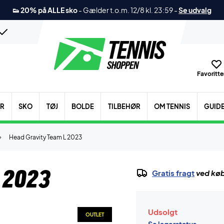
👟 20% på ALLE sko
-
Gælder t.o.m. 12/8 kl. 23:59
-
Se udvalg
Favoritter
ER
SKO
TØJ
BOLDE
TILBEHØR
OM TENNIS
GUID
Head Gravity Team L 2023
 2023
Gratis fragt
ved køb
Udsolgt
OUTLET