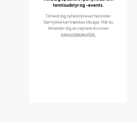
tennisudstyr og -events.
Tilmeld dig nyhedsbrevet herunder.
Samtykke kan trækkes tilbage. Når du
tilmelder dig acceptere du vores
persondatapolitik.