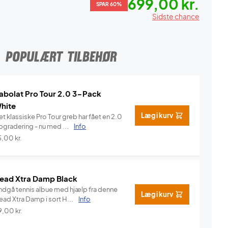
699,00 kr.
SPAR 60%
Sidste chance
POPULÆRT TILBEHØR
abolat Pro Tour 2.0 3-Pack
hite
Læg i kurv
t klassiske Pro Tour greb har fået en 2.0
pgradering - nu med ...
Info
5,00
kr.
ead Xtra Damp Black
ndgå tennis albue med hjælp fra denne
Læg i kurv
Head Xtra Damp i sort H...
Info
9,00
kr.