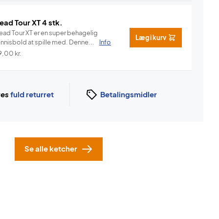
ead Tour XT 4 stk.
ead Tour XT er en super behagelig
Læg i kurv
ennisbold at spille med. Denne...
Info
9,00
kr.
ges
fuld returret
Betalingsmidler
Se alle ketcher