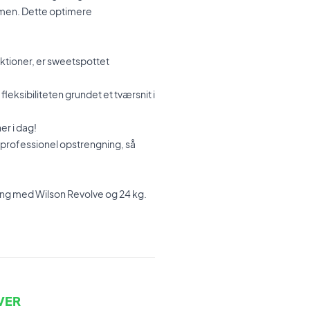
mmen. Dette optimere
ktioner, er sweetspottet
eksibiliteten grundet et tværsnit i
er i dag!
n professionel opstrengning, så
ing med Wilson Revolve og 24 kg.
VER