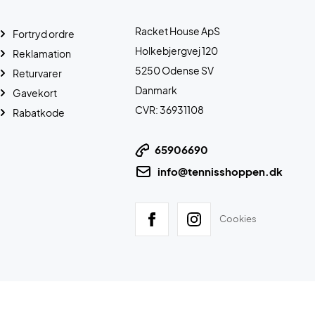
Racket House ApS
Fortryd ordre
Holkebjergvej 120
Reklamation
5250 Odense SV
Returvarer
Danmark
Gavekort
CVR: 36931108
Rabatkode
65906690
info@tennisshoppen.dk
Cookies