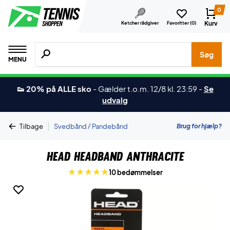
0
Kurv
Ketcher rådgiver
Favoritter (
0
)
Søg efter produkter, mærker etc.
Søg
MENU
👟 20% på ALLE sko
-
Gælder t.o.m. 12/8 kl. 23:59
-
Se
udvalg
|
Brug for hjælp?
Tilbage
Svedbånd / Pandebånd
Head Headband Anthracite
10 bedømmelser