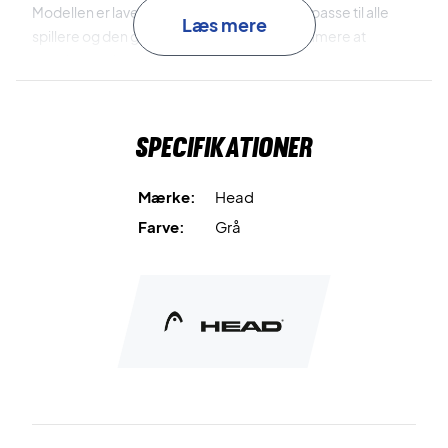
Modellen er lavet i et simpelt design som vil passe til alle
Læs mere
spillere og den grå farve gør det endnu nemmere at
matche med mange fede outfits.
Farve: Grå
Materiale: 90% Nylon, 10% Elastan
Specifikationer
Mærke:
Head
Farve:
Grå