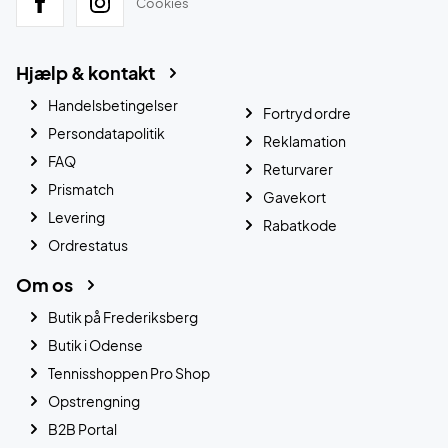
Cookies
Hjælp & kontakt
Handelsbetingelser
Fortryd ordre
Persondatapolitik
Reklamation
FAQ
Returvarer
Prismatch
Gavekort
Levering
Rabatkode
Ordrestatus
Om os
Butik på Frederiksberg
Butik i Odense
Tennisshoppen Pro Shop
Opstrengning
B2B Portal