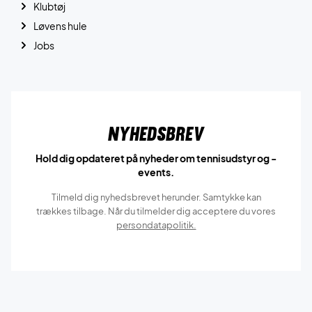
Klubtøj
Løvens hule
Jobs
Nyhedsbrev
Hold dig opdateret på nyheder om tennisudstyr og -
events.
Tilmeld dig nyhedsbrevet herunder. Samtykke kan
trækkes tilbage. Når du tilmelder dig acceptere du vores
persondatapolitik.