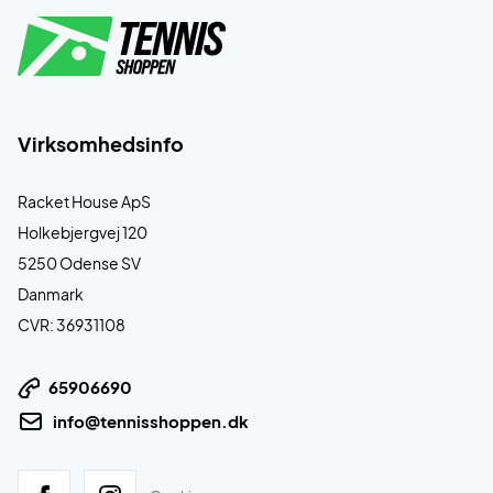
Virksomhedsinfo
Racket House ApS
Holkebjergvej 120
5250 Odense SV
Danmark
CVR: 36931108
65906690
info@tennisshoppen.dk