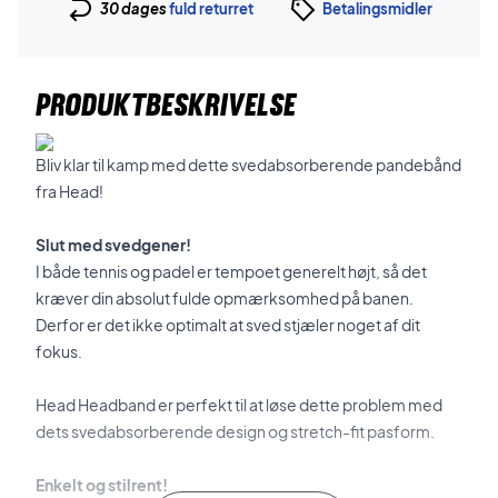
30 dages
fuld returret
Betalingsmidler
PRODUKTBESKRIVELSE
Bliv klar til kamp med dette svedabsorberende pandebånd
fra Head!
Slut med svedgener!
I både tennis og padel er tempoet generelt højt, så det
kræver din absolut fulde opmærksomhed på banen.
Derfor er det ikke optimalt at sved stjæler noget af dit
fokus.
Head Headband er perfekt til at løse dette problem med
dets svedabsorberende design og stretch-fit pasform.
Enkelt og stilrent!