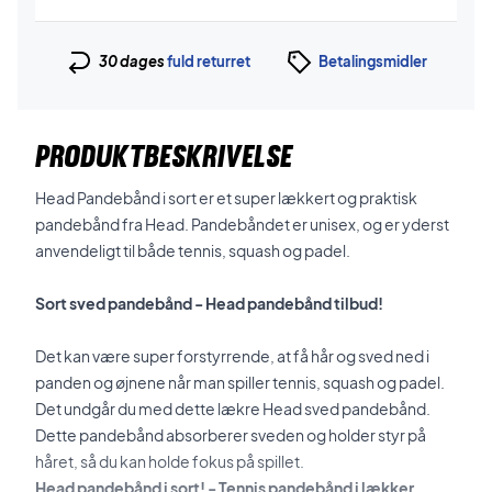
30 dages
fuld returret
Betalingsmidler
PRODUKTBESKRIVELSE
Head Pandebånd i sort er et super lækkert og praktisk
pandebånd fra Head. Pandebåndet er unisex, og er yderst
anvendeligt til både tennis, squash og padel.
Sort sved pandebånd - Head pandebånd tilbud!
Det kan være super forstyrrende, at få hår og sved ned i
panden og øjnene når man spiller tennis, squash og padel.
Det undgår du med dette lækre Head sved pandebånd.
Dette pandebånd absorberer sveden og holder styr på
håret, så du kan holde fokus på spillet.
Head pandebånd i sort! - Tennis pandebånd i lækker