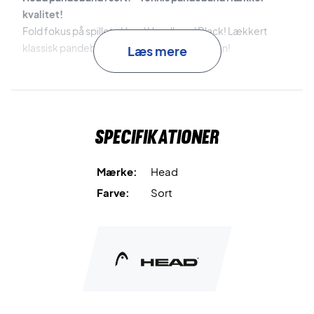
kvalitet!
Fold fokus på spillet - Head Headband Black! Lækkert
klassisk pandebånd, som absorberer sveden!
Læs mere
Farve: Sort med hvidt broderet Head logo.
Materiale: 80% Bomuld, 15% Nylon, 5% Elastan.
Specifikationer
Mærke:
Head
Farve:
Sort