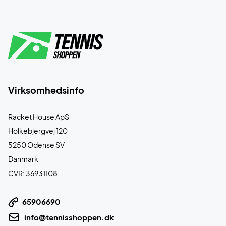
Virksomhedsinfo
Racket House ApS
Holkebjergvej 120
5250 Odense SV
Danmark
CVR: 36931108
65906690
info@tennisshoppen.dk