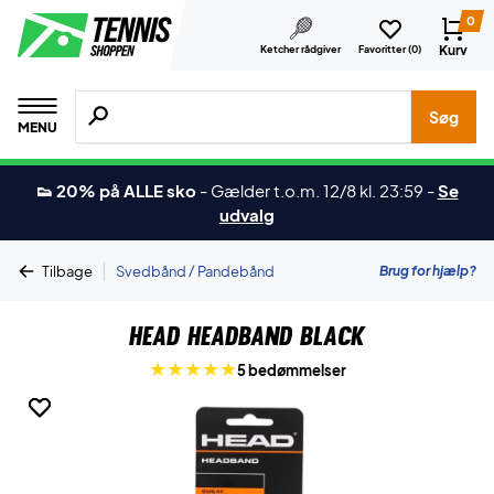
0
Kurv
Ketcher rådgiver
Favoritter (
0
)
Søg efter produkter, mærker etc.
Søg
MENU
👟 20% på ALLE sko
-
Gælder t.o.m. 12/8 kl. 23:59
-
Se
udvalg
|
Brug for hjælp?
Tilbage
Svedbånd / Pandebånd
Head Headband Black
5 bedømmelser