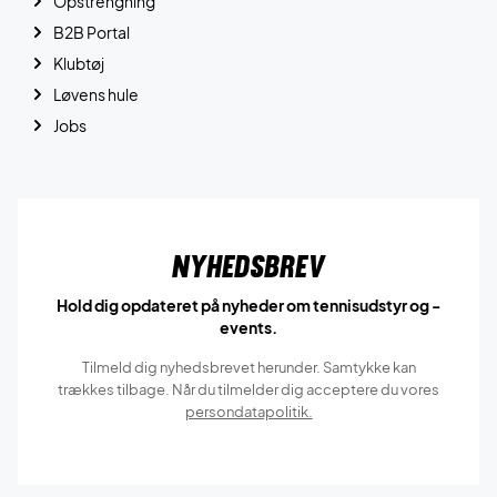
Opstrengning
B2B Portal
Klubtøj
Løvens hule
Jobs
Nyhedsbrev
Hold dig opdateret på nyheder om tennisudstyr og -
events.
Tilmeld dig nyhedsbrevet herunder. Samtykke kan
trækkes tilbage. Når du tilmelder dig acceptere du vores
persondatapolitik.