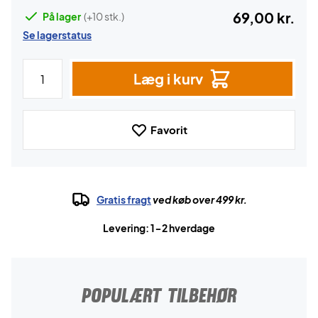
69,00 kr.
På lager
(+10 stk.)
Se lagerstatus
Læg i kurv
Favorit
Gratis fragt
ved køb over 499 kr.
Levering: 1-2 hverdage
POPULÆRT TILBEHØR