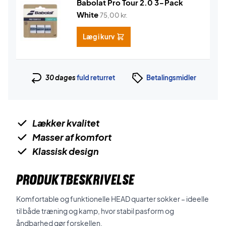
Babolat Pro Tour 2.0 3-Pack
White
75,00
kr.
Læg i kurv
30 dages
fuld returret
Betalingsmidler
Lækker kvalitet
Masser af komfort
Klassisk design
PRODUKTBESKRIVELSE
Komfortable og funktionelle HEAD quarter sokker – ideelle
til både træning og kamp, hvor stabil pasform og
åndbarhed gør forskellen.