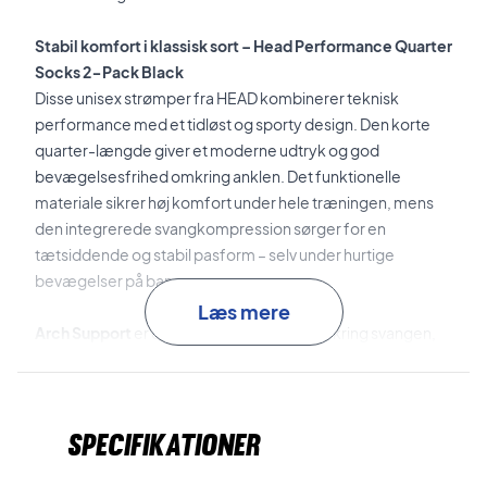
Stabil komfort i klassisk sort – Head Performance Quarter
Socks 2-Pack Black
Disse unisex strømper fra HEAD kombinerer teknisk
performance med et tidløst og sporty design. Den korte
quarter-længde giver et moderne udtryk og god
bevægelsesfrihed omkring anklen. Det funktionelle
materiale sikrer høj komfort under hele træningen, mens
den integrerede svangkompression sørger for en
tætsiddende og stabil pasform – selv under hurtige
bevægelser på banen.
Læs mere
Arch Support
er en elastisk støttezone omkring svangen,
som forbedrer pasformen og øger stabiliteten under
aktivitet.
Specifikationer
Mesh-paneler
sikrer effektiv ventilation og hjælper med at
holde fødderne kølige under intens træning.