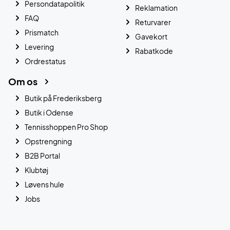
Persondatapolitik
Reklamation
FAQ
Returvarer
Prismatch
Gavekort
Levering
Rabatkode
Ordrestatus
Om os
Butik på Frederiksberg
Butik i Odense
Tennisshoppen Pro Shop
Opstrengning
B2B Portal
Klubtøj
Løvens hule
Jobs