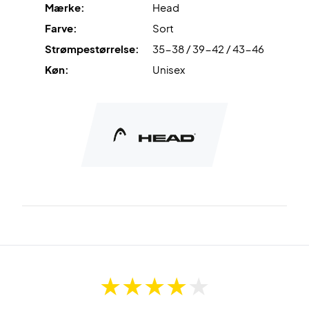
Mærke:
Head
Cushioned Zone
er ekstra forstærkning i fodsålen, som
Farve:
Sort
øger komforten og hjælper med at absorbere belastning
Strømpestørrelse:
35-38 / 39-42 / 43-46
ved hvert skridt.
Køn:
Unisex
Moisture Wicking
transporterer fugt væk fra huden og
holder fødderne tørre og behagelige.
Opgrader din komfort – køb Head Performance Quarter
Socks 2-Pack Black i dag
Farve:
Black.
Materiale:
63% polyester, 24% bomuld, 11% polyamid, 2%
elastan.