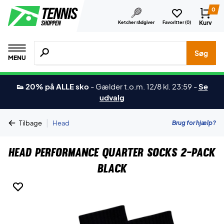
0
Kurv
Ketcher rådgiver
Favoritter (
0
)
Søg efter produkter, mærker etc.
Søg
MENU
👟 20% på ALLE sko
-
Gælder t.o.m. 12/8 kl. 23:59
-
Se
udvalg
|
Brug for hjælp?
Tilbage
Head
Head Performance Quarter Socks 2-Pack
Black