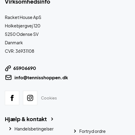
Virksomhedsinfo
Racket House ApS
Holkebjergvej 120
5250 Odense SV
Danmark
CVR: 36931108
65906690
info@tennisshoppen.dk
Cookies
Hjælp & kontakt
Handelsbetingelser
Fortryd ordre