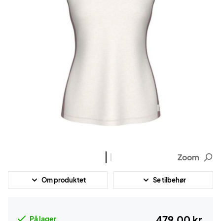
Zoom
Om produktet
Se tilbehør
479,00 kr.
På lager