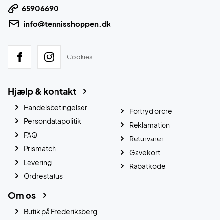
65906690
info@tennisshoppen.dk
Cookies
Hjælp & kontakt
Handelsbetingelser
Fortryd ordre
Persondatapolitik
Reklamation
FAQ
Returvarer
Prismatch
Gavekort
Levering
Rabatkode
Ordrestatus
Om os
Butik på Frederiksberg