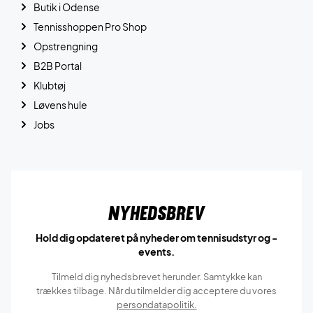
Butik i Odense
Tennisshoppen Pro Shop
Opstrengning
B2B Portal
Klubtøj
Løvens hule
Jobs
Nyhedsbrev
Hold dig opdateret på nyheder om tennisudstyr og -
events.
Tilmeld dig nyhedsbrevet herunder. Samtykke kan
trækkes tilbage. Når du tilmelder dig acceptere du vores
persondatapolitik.