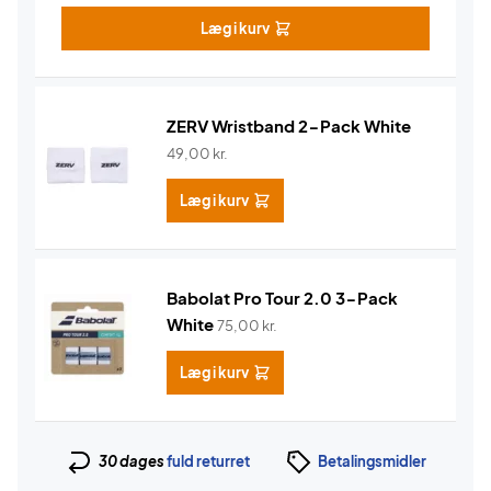
Læg i kurv
ZERV Wristband 2-Pack White
49,00
kr.
Læg i kurv
Babolat Pro Tour 2.0 3-Pack
White
75,00
kr.
Læg i kurv
30 dages
fuld returret
Betalingsmidler