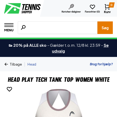
0
Kurv
Ketcher rådgiver
Favoritter (
0
)
Søg efter produkter, mærker etc.
Søg
MENU
👟 20% på ALLE sko
-
Gælder t.o.m. 12/8 kl. 23:59
-
Se
udvalg
|
Brug for hjælp?
Tilbage
Head
Head Play Tech Tank Top Women White