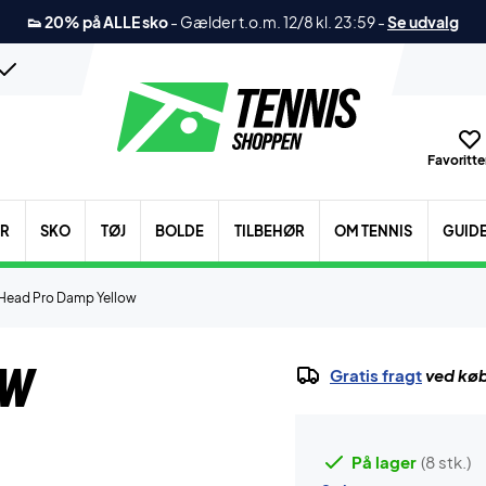
👟 20% på ALLE sko
-
Gælder t.o.m. 12/8 kl. 23:59
-
Se udvalg
Favoritter
ER
SKO
TØJ
BOLDE
TILBEHØR
OM TENNIS
GUID
Head Pro Damp Yellow
ow
Gratis fragt
ved køb
På lager
(8 stk.)