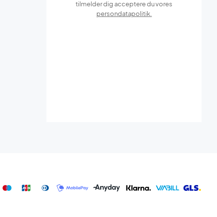
tilmelder dig acceptere du vores
persondatapolitik.