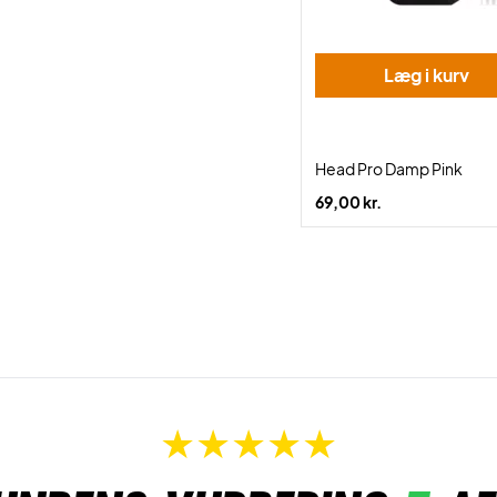
Læg i kurv
Head Pro Damp Pink
69,00 kr.