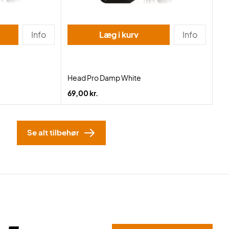
Info
Læg i kurv
Info
Head Pro Damp White
69,00 kr.
Se alt tilbehør