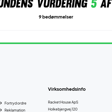
undens vurdering
5
af
9 bedømmelser
Virksomhedsinfo
Racket House ApS
Fortryd ordre
Holkebjergvej 120
Reklamation