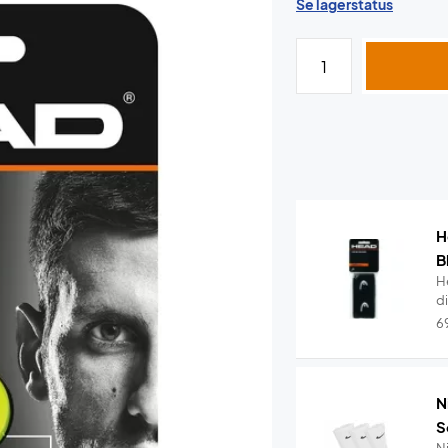
Se lagerstatus
H
B
H
di
6
N
S