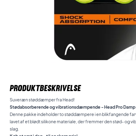
PRODUKTBESKRIVELSE
Suveræn støddæmper fra Head!
Stødabsorberende og vibrationsdæmpende - Head Pro Damp
Denne pakke indeholder to støddæmpere i en blikfangende fa
lavet af et blødt silikone materiale, der fremmer den stød- og
slag.