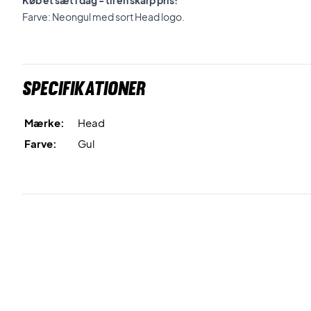
Køb et sæt i dag - til en skarp pris!
Farve: Neongul med sort Head logo.
Specifikationer
Mærke:
Head
Farve:
Gul