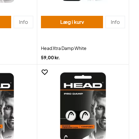
Info
Læg i kurv
Info
Head Xtra Damp White
59,00 kr.