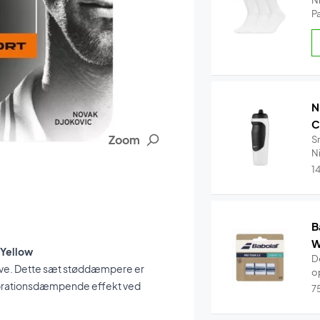
N
P
N
C
Zoom
S
Ni
1
B
W
 Yellow
De
rve. Dette sæt støddæmpere er
o
 vibrationsdæmpende effekt ved
7