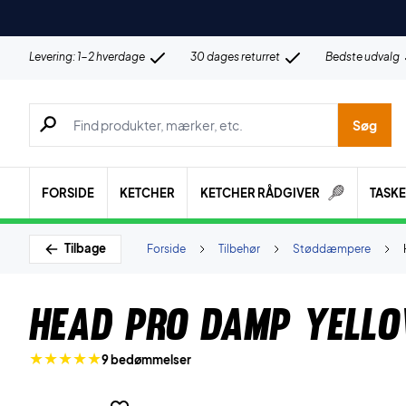
Levering: 1-2 hverdage
30 dages returret
Bedste udvalg
Søg efter produkter, mærker etc.
Søg
FORSIDE
KETCHER
KETCHER RÅDGIVER
TASK
Tilbage
Forside
Tilbehør
Støddæmpere
Head Pro Damp Yell
9 bedømmelser