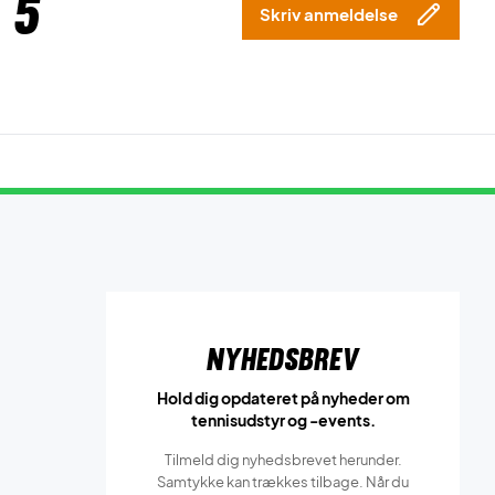
 5
Skriv anmeldelse
Nyhedsbrev
Hold dig opdateret på nyheder om
tennisudstyr og -events.
Tilmeld dig nyhedsbrevet herunder.
Samtykke kan trækkes tilbage. Når du