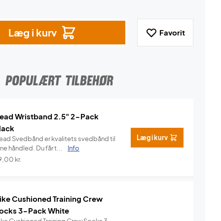
Læg i kurv
Favorit
POPULÆRT TILBEHØR
ead Wristband 2.5" 2-Pack
lack
Læg i kurv
ead Svedbånd er kvalitets svedbånd til
ne håndled. Du får t...
Info
9,00
kr.
ike Cushioned Training Crew
ocks 3-Pack White