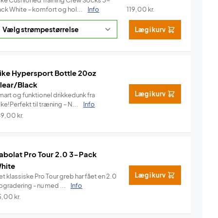
ike Cushioned Training Crew Socks 3-
ack White – komfort og hol...
Info
119,00
kr.
Læg i kurv
ike Hypersport Bottle 20oz
lear/Black
Læg i kurv
mart og funktionel drikkedunk fra
ke!Perfekt til træning – N...
Info
49,00
kr.
abolat Pro Tour 2.0 3-Pack
hite
Læg i kurv
t klassiske Pro Tour greb har fået en 2.0
pgradering - nu med ...
Info
5,00
kr.