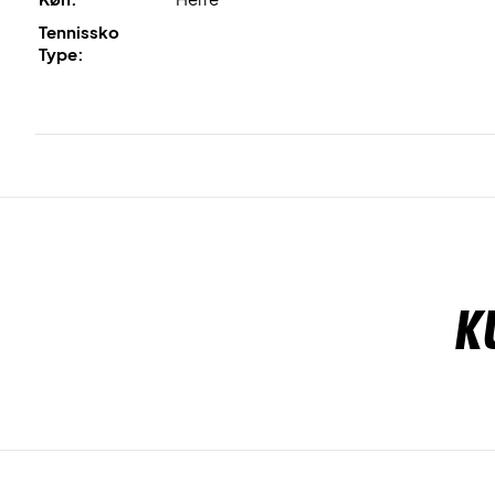
Tennissko
Type:
K