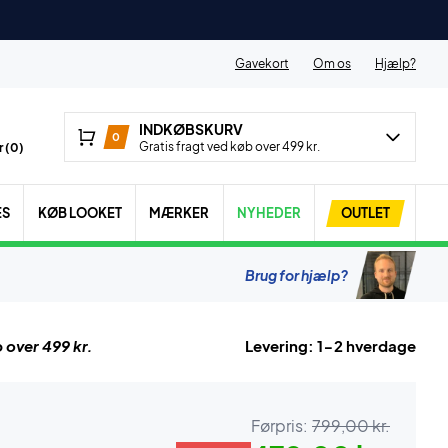
Gavekort
Om os
Hjælp?
INDKØBSKURV
0
Gratis fragt ved køb over 499 kr.
 (
0
)
ES
KØB LOOKET
MÆRKER
NYHEDER
OUTLET
Brug for hjælp?
 over 499 kr.
Levering: 1-2 hverdage
Førpris:
799,00 kr.