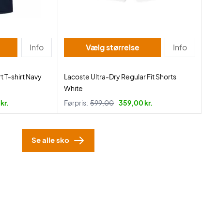
Info
Vælg størrelse
Info
t T-shirt Navy
Lacoste Ultra-Dry Regular Fit Shorts
White
kr.
Førpris:
599,00
359,00 kr.
Se alle sko