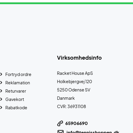
Virksomhedsinfo
Racket House ApS
Fortryd ordre
Holkebjergvej 120
Reklamation
5250 Odense SV
Returvarer
Danmark
Gavekort
CVR: 36931108
Rabatkode
65906690
info@tennisshoppen.dk