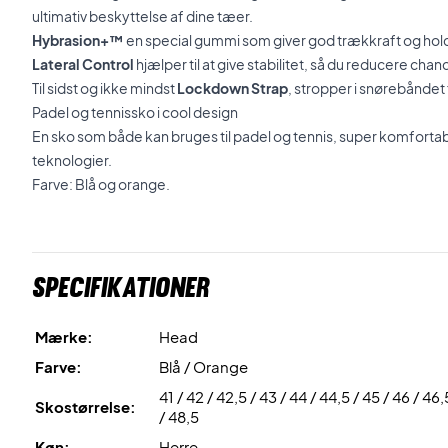
ultimativ beskyttelse af dine tæer.
Hybrasion+™
en special gummi som giver god trækkraft og ho
Lateral Control
hjælper til at give stabilitet, så du reducere cha
Til sidst og ikke mindst
Lockdown Strap
, stropper i snørebåndet 
Padel og tennissko i cool design
En sko som både kan bruges til padel og tennis, super komforta
teknologier.
Farve: Blå og orange.
Specifikationer
Mærke:
Head
Farve:
Blå / Orange
41 / 42 / 42,5 / 43 / 44 / 44,5 / 45 / 46 / 46,
Skostørrelse:
/ 48,5
Køn:
Herre