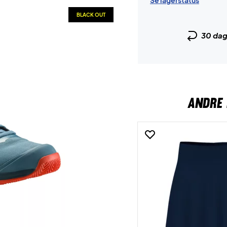
Se lagerstatus
BLACK OUT
30 da
ANDRE 