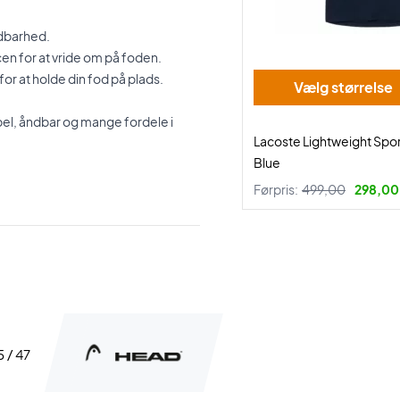
ldbarhed.
ncen for at vride om på foden.
for at holde din fod på plads.
Vælg størrelse
bel, åndbar og mange fordele i
Lacoste Lightweight Spor
Blue
Førpris:
499,00
298,00 
5 / 47