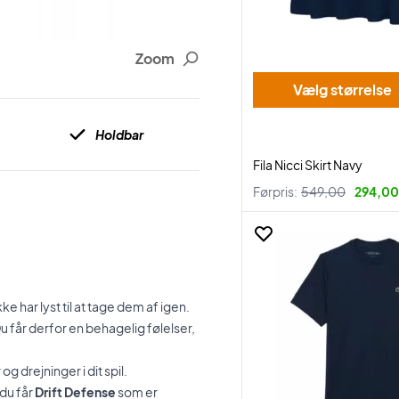
Zoom
Vælg størrelse
Holdbar
Fila Nicci Skirt Navy
Førpris:
549,00
294,00 
e har lyst til at tage dem af igen.
 får derfor en behagelig følelser,
 drejninger i dit spil.
du får
Drift Defense
som er