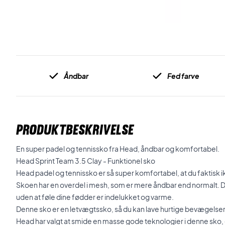
Åndbar
Fed farve
PRODUKTBESKRIVELSE
En super padel og tennissko fra Head, åndbar og komfortabel.
Head Sprint Team 3.5 Clay - Funktionel sko
Head padel og tennissko er så super komfortabel, at du faktisk ikk
Skoen har en overdel i mesh, som er mere åndbar end normalt. Du
uden at føle dine fødder er indelukket og varme.
Denne sko er en letvægtssko, så du kan lave hurtige bevægelser og
Head har valgt at smide en masse gode teknologier i denne sko, 