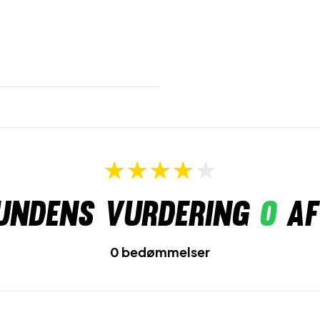
undens vurdering
0
af
0 bedømmelser