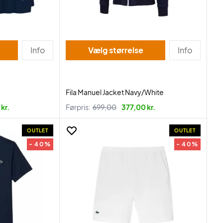
Info
Vælg størrelse
Info
Fila Manuel Jacket Navy/White
kr.
Førpris:
699,00
377,00 kr.
OUTLET
OUTLET
- 40%
- 40%