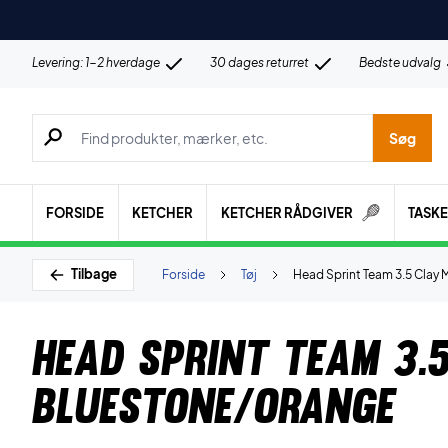
Levering: 1-2 hverdage
30 dages returret
Bedste udvalg
Søg efter produkter, mærker etc.
Søg
FORSIDE
KETCHER
KETCHER RÅDGIVER
TASK
Tilbage
Forside
Tøj
Head Sprint Team 3.5 Clay
Head Sprint Team 3.
Bluestone/Orange