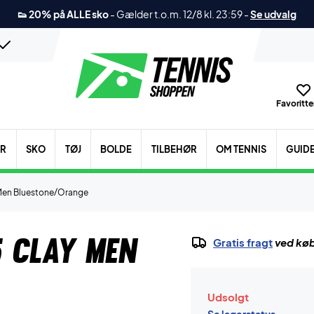
👟 20% på ALLE sko
-
Gælder t.o.m. 12/8 kl. 23:59
-
Se udvalg
Favoritter
ER
SKO
TØJ
BOLDE
TILBEHØR
OM TENNIS
GUID
 Men Bluestone/Orange
5 Clay Men
Gratis fragt
ved køb
Udsolgt