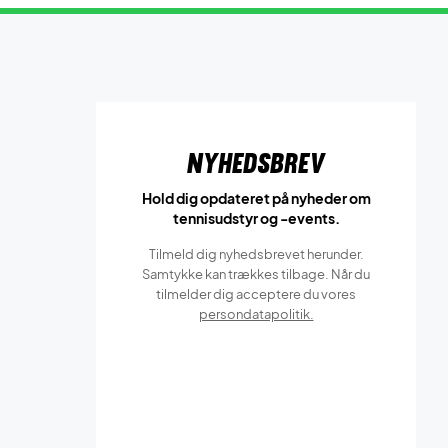
Nyhedsbrev
Hold dig opdateret på nyheder om
tennisudstyr og -events.
Tilmeld dig nyhedsbrevet herunder.
Samtykke kan trækkes tilbage. Når du
tilmelder dig acceptere du vores
persondatapolitik.