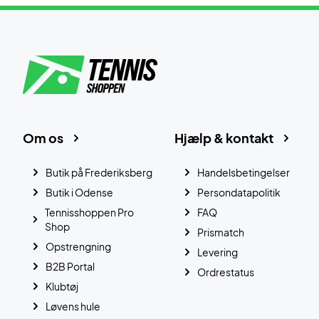
Om os
Hjælp & kontakt
Butik på Frederiksberg
Handelsbetingelser
Butik i Odense
Persondatapolitik
Tennisshoppen Pro
FAQ
Shop
Prismatch
Opstrengning
Levering
B2B Portal
Ordrestatus
Klubtøj
Løvens hule