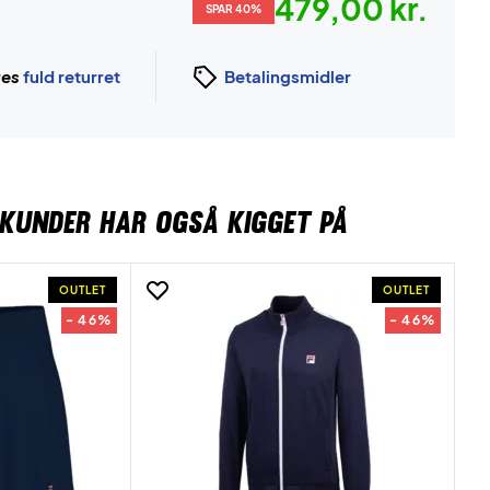
479,00 kr.
SPAR 40%
ges
fuld returret
Betalingsmidler
KUNDER HAR OGSÅ KIGGET PÅ
OUTLET
OUTLET
- 46%
- 46%