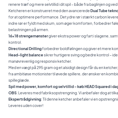
renere træf og mere selvtillid i dit spil – både fra baglinjen og ved
Ketcheren er konstrueret med den avancerede
Dual Tube tekno
for at optimere performance. Det ydre rør i stærkt carbon levere
indre rør er fyldt med skum, som øger komforten, forbedrer føle
belastningen på armen.
16x18 strengemønster
giver ekstra power og fart i slagene, sa
kontrol.
Directional Drilling
forbedrer boldfølingen og giver et mere kom
Head-light balance
sikrer hurtigere sving og bedre kontrol – ideel
manøvrevenlig og responsiv ketcher.
Med en vægt på 295 gram og et alsidigt design får du en ketcher, d
fra ambitiøse motionister til øvede spillere, der ønsker en komb
spilleglæde.
Spil med power, komfort og selvtillid – køb HEAD Squared i da
OBS
: Leveres med fabriksopstrengning. Vi anbefaler dog at til
Ekspertrådgivning
: Til denne ketcher anbefaler vi en opstreng
Leveres uden cover!