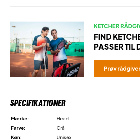
KETCHER RÅDGI
FIND KETCH
PASSER TIL 
Prøv rådgive
Specifikationer
Mærke:
Head
Farve:
Grå
Køn:
Unisex