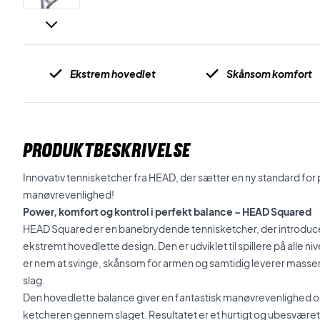
Ekstrem hovedlet
Skånsom komfort
PRODUKTBESKRIVELSE
Innovativ tennisketcher fra HEAD, der sætter en ny standard fo
manøvrevenlighed!
Power, komfort og kontrol i perfekt balance – HEAD Squared
HEAD Squared er en banebrydende tennisketcher, der introducer
ekstremt hovedlette design. Den er udviklet til spillere på alle n
er nem at svinge, skånsom for armen og samtidig leverer masser
slag.
Den hovedlette balance giver en fantastisk manøvrevenlighed og
ketcheren gennem slaget. Resultatet er et hurtigt og ubesværet s