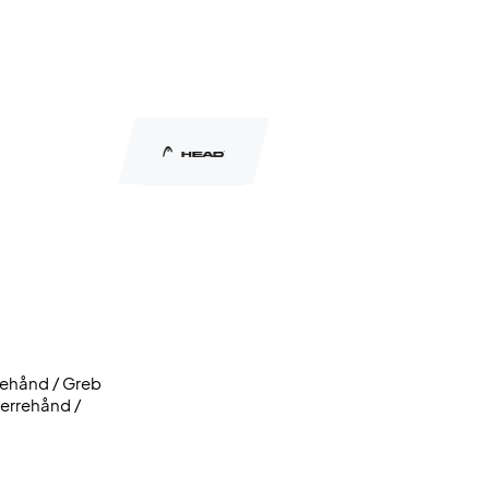
ndehånd / Greb
herrehånd /