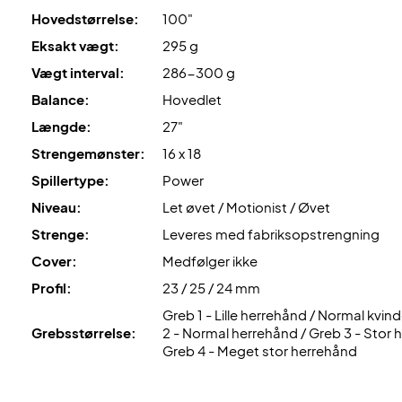
Hovedstørrelse:
100"
Eksakt vægt:
295 g
Vægt interval:
286-300 g
Balance:
Hovedlet
Længde:
27"
Strengemønster:
16 x 18
Spillertype:
Power
Niveau:
Let øvet / Motionist / Øvet
Strenge:
Leveres med fabriksopstrengning
Cover:
Medfølger ikke
Profil:
23 / 25 / 24 mm
Greb 1 - Lille herrehånd / Normal kvi
Grebsstørrelse:
2 - Normal herrehånd / Greb 3 - Stor 
Greb 4 - Meget stor herrehånd