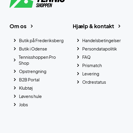
Om os
Hjælp & kontakt
Butik på Frederiksberg
Handelsbetingelser
Butik i Odense
Persondatapolitik
Tennisshoppen Pro
FAQ
Shop
Prismatch
Opstrengning
Levering
B2B Portal
Ordrestatus
Klubtøj
Løvens hule
Jobs