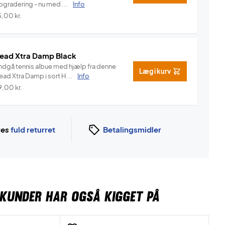
pgradering - nu med ...
Info
5,00
kr.
ead Xtra Damp Black
ndgå tennis albue med hjælp fra denne
Læg i kurv
Head Xtra Damp i sort H...
Info
9,00
kr.
ges
fuld returret
Betalingsmidler
KUNDER HAR OGSÅ KIGGET PÅ