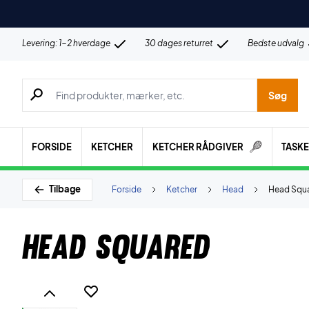
Levering: 1-2 hverdage
30 dages returret
Bedste udvalg
Søg efter produkter, mærker etc.
Søg
FORSIDE
KETCHER
KETCHER RÅDGIVER
TASK
Tilbage
Forside
Ketcher
Head
Head Squ
Head Squared