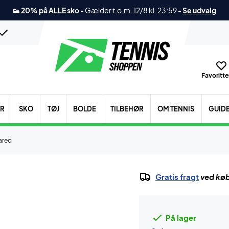
👟 20% på ALLE sko
-
Gælder t.o.m. 12/8 kl. 23:59
-
Se udvalg
Favoritter
ER
SKO
TØJ
BOLDE
TILBEHØR
OM TENNIS
GUID
ared
Gratis fragt
ved køb
På lager