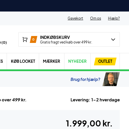
Gavekort
Om os
Hjælp?
INDKØBSKURV
0
Gratis fragt ved køb over 499 kr.
 (
0
)
ES
KØB LOOKET
MÆRKER
NYHEDER
OUTLET
Brug for hjælp?
 over 499 kr.
Levering: 1-2 hverdage
1.999,00 kr.