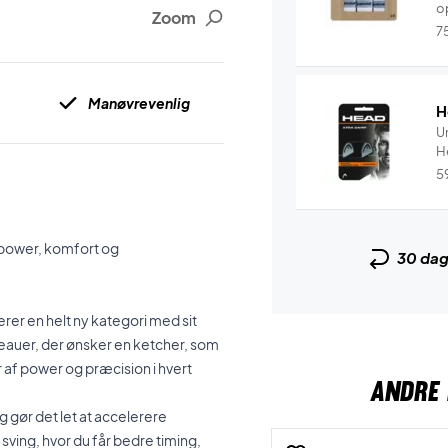
o
Zoom
7
Manøvrevenlig
H
U
5
r power, komfort og
30 da
er en helt ny kategori med sit
iveauer, der ønsker en ketcher, som
 af power og præcision i hvert
ANDRE 
 gør det let at accelerere
ving, hvor du får bedre timing,