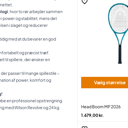
 nettet.
logi
, hvor to rør arbejder sammen
r power og stabilitet, mens det
lsen i slaget og reducerer
mtidig med at du bevarer en god
fortabelt og præcist træf.
t til spillere, der ønsker en
er passer til mange spillestile –
ination af power, komfort og
Vælg størrelse
g!
købe en professionel opstrengning.
Head Boom MP 2026
ning med Wilson Revolve og 24 kg.
1.679,00 kr.