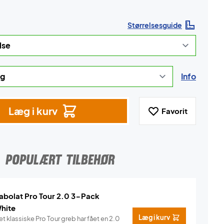
Størrelsesguide
Info
Læg i kurv
Favorit
POPULÆRT TILBEHØR
abolat Pro Tour 2.0 3-Pack
hite
Læg i kurv
t klassiske Pro Tour greb har fået en 2.0