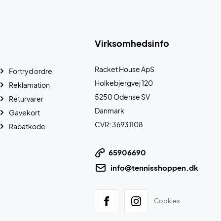
Virksomhedsinfo
Racket House ApS
Fortryd ordre
Holkebjergvej 120
Reklamation
5250 Odense SV
Returvarer
Danmark
Gavekort
CVR: 36931108
Rabatkode
65906690
info@tennisshoppen.dk
Cookies