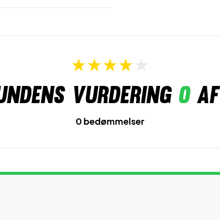
undens vurdering
0
af
0 bedømmelser