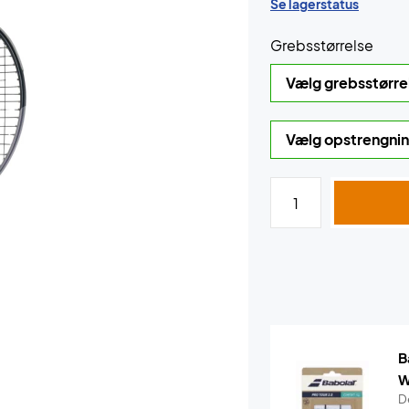
Se lagerstatus
Grebsstørrelse
B
W
De