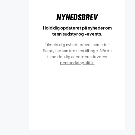
Nyhedsbrev
Hold dig opdateret på nyheder om
tennisudstyr og -events.
Tilmeld dig nyhedsbrevet herunder.
Samtykke kan trækkes tilbage. Når du
tilmelder dig acceptere du vores
persondatapolitik.