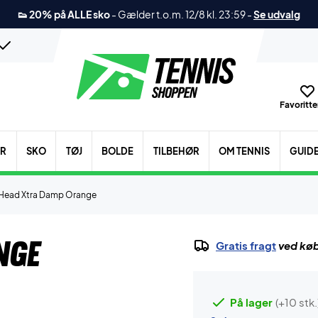
👟 20% på ALLE sko
-
Gælder t.o.m. 12/8 kl. 23:59
-
Se udvalg
Favoritter
ER
SKO
TØJ
BOLDE
TILBEHØR
OM TENNIS
GUID
Head Xtra Damp Orange
nge
Gratis fragt
ved køb
På lager
(+10 stk.