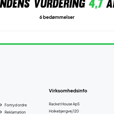
ndens vurdering
4,7
a
6 bedømmelser
Virksomhedsinfo
Racket House ApS
Fortryd ordre
Holkebjergvej 120
Reklamation