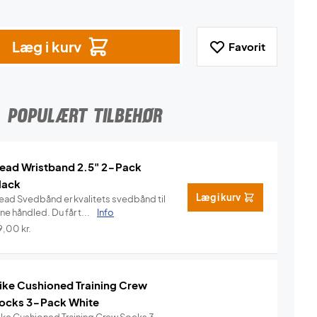
Læg i kurv
Favorit
POPULÆRT TILBEHØR
ead Wristband 2.5" 2-Pack
lack
Læg i kurv
ead Svedbånd er kvalitets svedbånd til
ne håndled. Du får t...
Info
9,00
kr.
ike Cushioned Training Crew
ocks 3-Pack White