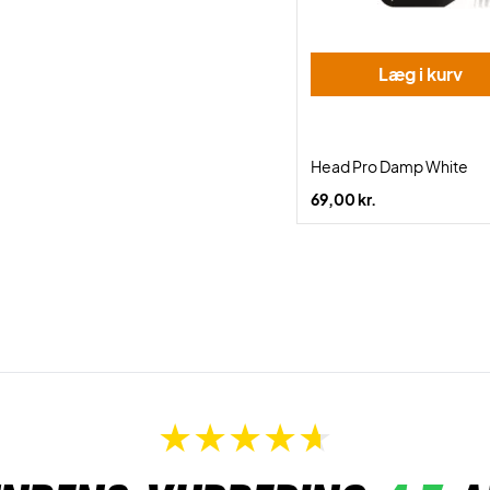
Læg i kurv
Head Pro Damp White
69,00 kr.