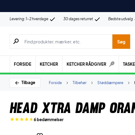
Levering: 1-2 hverdage
30 dages returret
Bedste udvalg
Søg efter produkter, mærker etc.
Søg
FORSIDE
KETCHER
KETCHER RÅDGIVER
TASK
Tilbage
Forside
Tilbehør
Støddæmpere
Head Xtra Damp Ora
6 bedømmelser