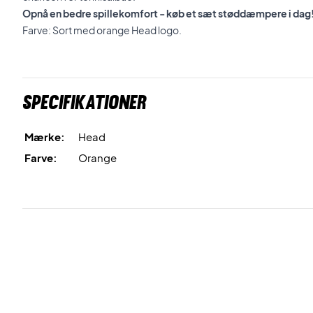
Opnå en bedre spillekomfort - køb et sæt støddæmpere i dag
Farve: Sort med orange Head logo.
Specifikationer
Mærke:
Head
Farve:
Orange