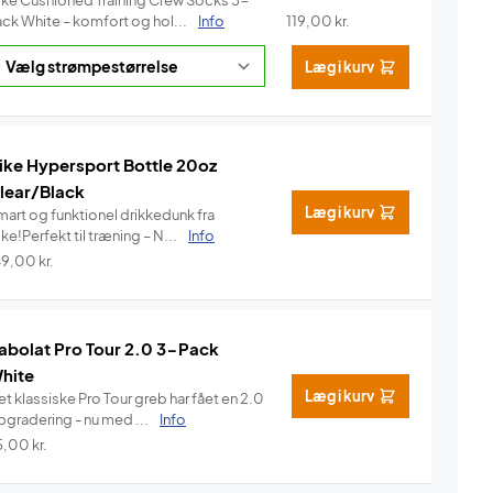
ike Cushioned Training Crew Socks 3-
ack White – komfort og hol...
Info
119,00
kr.
Læg i kurv
ike Hypersport Bottle 20oz
lear/Black
Læg i kurv
mart og funktionel drikkedunk fra
ke!Perfekt til træning – N...
Info
49,00
kr.
abolat Pro Tour 2.0 3-Pack
hite
Læg i kurv
t klassiske Pro Tour greb har fået en 2.0
pgradering - nu med ...
Info
5,00
kr.