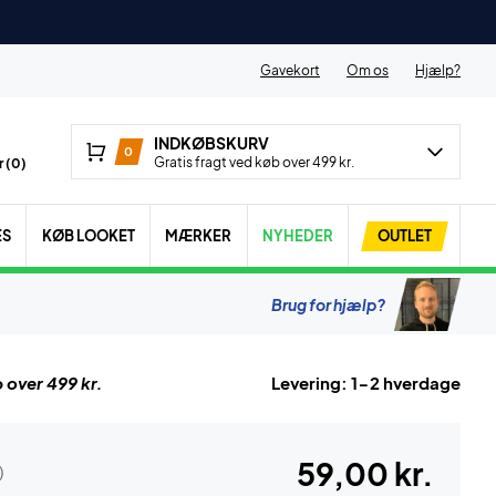
Gavekort
Om os
Hjælp?
INDKØBSKURV
0
Gratis fragt ved køb over 499 kr.
 (
0
)
ES
KØB LOOKET
MÆRKER
NYHEDER
OUTLET
Brug for hjælp?
 over 499 kr.
Levering: 1-2 hverdage
59,00 kr.
)