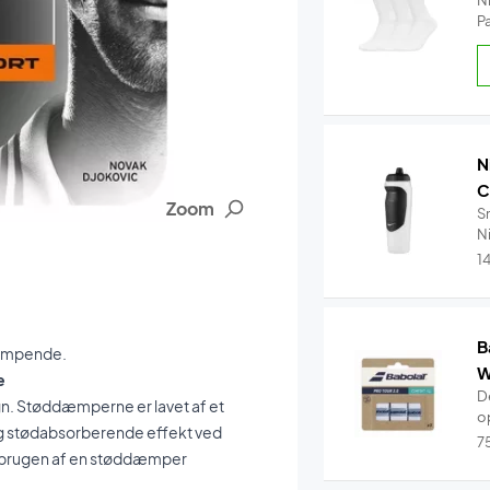
N
P
N
C
Zoom
S
Ni
1
B
dæmpende.
W
e
De
n. Støddæmperne er lavet af et
o
g stødabsorberende effekt ved
7
re brugen af en støddæmper