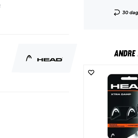
!
30 da
ANDRE 