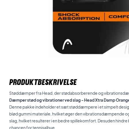
PRODUKTBESKRIVELSE
Støddæmper fra Head, der stødabsorberende og vibrations
Dæmper stød og vibrationer ved slag - Head Xtra Damp Orang
Denne pakke indeholder et sæt støddæmpere i et simpelt desig
blød gummi materiale, hvilket øger den vibrationsdæmpende o
slag, hvilket resulterer i en bedre spillekomfort. Desuden hind
chancen for tennisalbue.