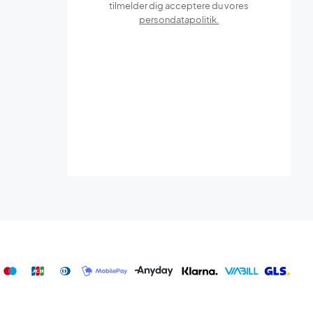
tilmelder dig acceptere du vores
persondatapolitik.