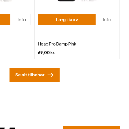
Info
Læg i kurv
Info
Head Pro Damp Pink
69,00 kr.
Se alt tilbehør