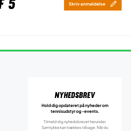
f 5
Skriv anmeldelse
Nyhedsbrev
Hold dig opdateret på nyheder om
tennisudstyr og -events.
Tilmeld dig nyhedsbrevet herunder.
Samtykke kan trækkes tilbage. Når du