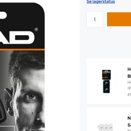
Se lagerstatus
H
B
H
di
6
N
S