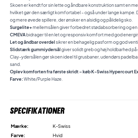
Skoen er kendt for sin lette og åndbare konstruktion samt en m
hvilket gør den særligt komfortabel – også under lange kampe. D
og mere øvede spillere, der ønsker en alsidig og pålidelig sko.
Surgelite+
mellemsålen giver forbedret stødabsorbering og en b
CMEVA
bidrager til en let og responsiv komfort med god energi
Let og åndbar overdel
sikrer en behagelig pasform og god ventil
Slidstærk gummiydersål
giver solidt greb og høj holdbarhed p
Clay-ydersålen gør skoen ideel til grusbaner, udendørs padelb
sand.
Oplev komforten fra første skridt – køb K-Swiss Hypercourt E
Farve:
White/Purple Haze.
Specifikationer
Mærke:
K-Swiss
Farve:
Hvid