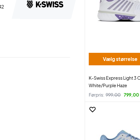
 42
Vælg størrelse
K-Swiss Express Light 3
White/Purple Haze
Førpris:
999,00
799,00 