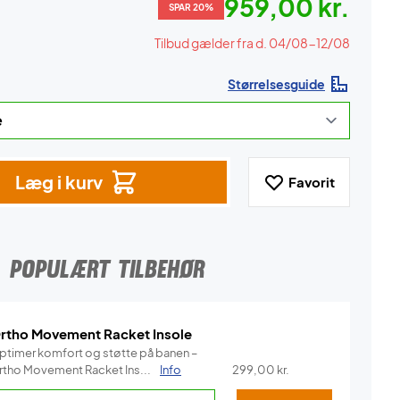
959,00 kr.
SPAR 20%
Tilbud gælder fra d. 04/08-12/08
Størrelsesguide
Læg i kurv
Favorit
POPULÆRT TILBEHØR
rtho Movement Racket Insole
ptimer komfort og støtte på banen –
rtho Movement Racket Ins...
Info
299,00
kr.