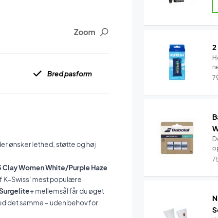
Zoom
2
H
n
Bred pasform
7
B
W
De
er ønsker lethed, støtte og høj
o
7
 3 Clay Women White/Purple Haze
af K-Swiss’ mest populære
Surgelite+
mellemsål får du øget
N
g med det samme – uden behov for
S