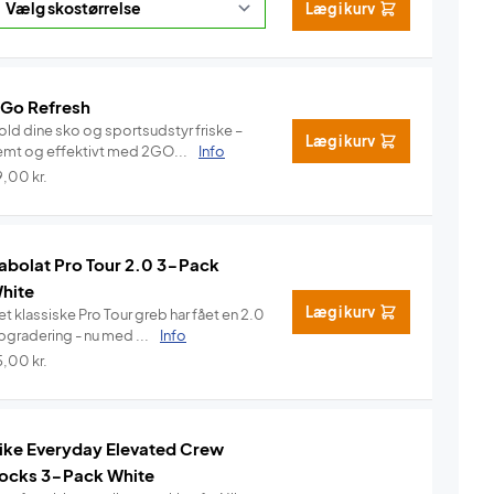
Læg i kurv
 Go Refresh
old dine sko og sportsudstyr friske –
Læg i kurv
emt og effektivt med 2GO...
Info
9,00
kr.
abolat Pro Tour 2.0 3-Pack
hite
Læg i kurv
t klassiske Pro Tour greb har fået en 2.0
pgradering - nu med ...
Info
5,00
kr.
ike Everyday Elevated Crew
ocks 3-Pack White