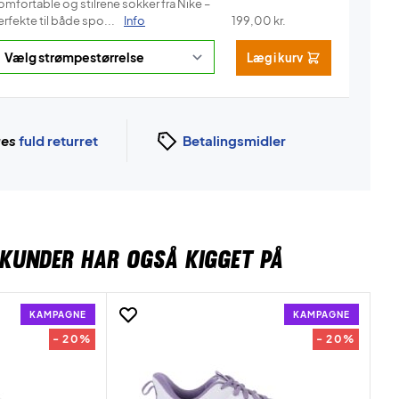
omfortable og stilrene sokker fra Nike –
rfekte til både spo...
Info
199,00
kr.
Læg i kurv
ges
fuld returret
Betalingsmidler
KUNDER HAR OGSÅ KIGGET PÅ
KAMPAGNE
KAMPAGNE
- 20%
- 20%