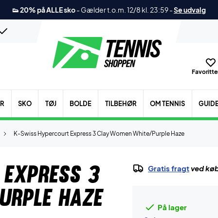
👟 20% på ALLE sko
-
Gælder t.o.m. 12/8 kl. 23:59
-
Se udvalg
Favoritter
ER
SKO
TØJ
BOLDE
TILBEHØR
OM TENNIS
GUID
K-Swiss Hypercourt Express 3 Clay Women White/Purple Haze
 Express 3
Gratis fragt
ved køb
urple Haze
På lager