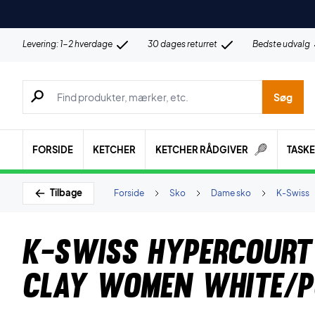
Levering: 1-2 hverdage
30 dages returret
Bedste udvalg
Søg efter produkter, mærker etc.
Søg
FORSIDE
KETCHER
KETCHER RÅDGIVER
TASK
Tilbage
Forside
Sko
Dame sko
K-Swiss
K-Swiss Hypercourt
Clay Women White/P