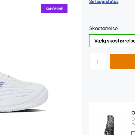
Se lagerstatus
KAMPAGNE
Skostørrelse
O
O
O