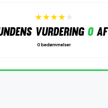
undens vurdering
0
af
0 bedømmelser