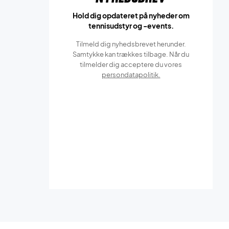
Hold dig opdateret på nyheder om
tennisudstyr og -events.
Tilmeld dig nyhedsbrevet herunder.
Samtykke kan trækkes tilbage. Når du
tilmelder dig acceptere du vores
persondatapolitik.