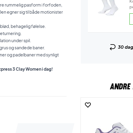
K
ere rummelig pasform i forfoden,
pe
en egner sig til både motionister
lød, behagelig følelse.
returnering.
ation under spil.
30 da
å grus og sandede baner.
aner og padelbaner med synligt
xpress 3 Clay Women i dag!
ANDRE 