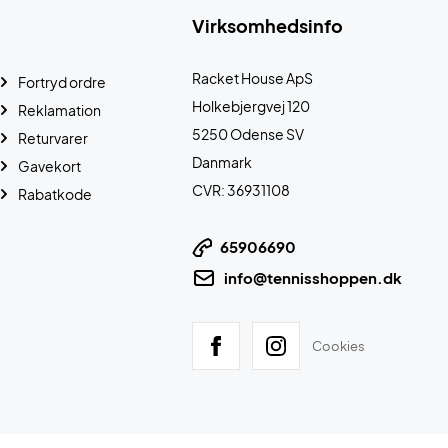
Virksomhedsinfo
Racket House ApS
Fortryd ordre
Holkebjergvej 120
Reklamation
5250 Odense SV
Returvarer
Danmark
Gavekort
CVR: 36931108
Rabatkode
65906690
info@tennisshoppen.dk
Cookies