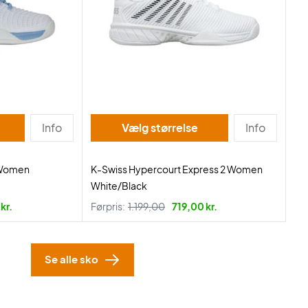
Info
Vælg størrelse
Info
3 Women
K-Swiss Hypercourt Express 2 Women
White/Black
kr.
Førpris:
1.199,00
719,00 kr.
Se alle sko