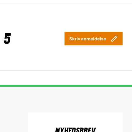
 5
Skriv anmeldelse
Nyhedsbrev