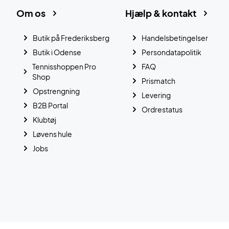
Om os
Hjælp & kontakt
Butik på Frederiksberg
Handelsbetingelser
Butik i Odense
Persondatapolitik
Tennisshoppen Pro
FAQ
Shop
Prismatch
Opstrengning
Levering
B2B Portal
Ordrestatus
Klubtøj
Løvens hule
Jobs