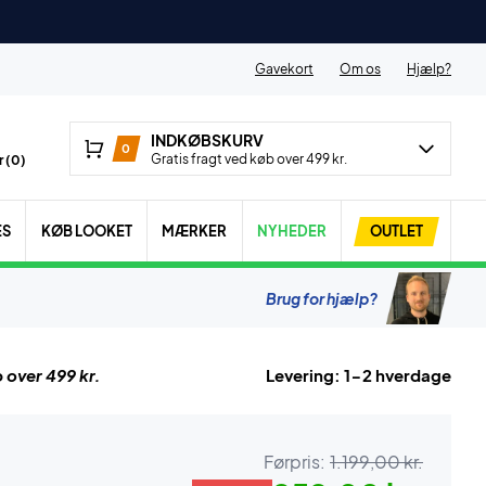
Gavekort
Om os
Hjælp?
INDKØBSKURV
0
Gratis fragt ved køb over 499 kr.
 (
0
)
ES
KØB LOOKET
MÆRKER
NYHEDER
OUTLET
Brug for hjælp?
 over 499 kr.
Levering: 1-2 hverdage
Førpris:
1.199,00 kr.