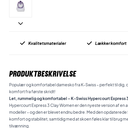
Kvalitetsmaterialer
Lækker komfort
PRODUKTBESKRIVELSE
Populær og komfortabel damesko fra K-Swiss – perfekt til dig, d
komfort fra første skridt!
Let, rummelig og komfortabel – K-Swiss Hypercourt Express
Hypercourt Express 3 Clay Women er den nyeste version af en 
modeller – og den er blevet endnu bedre. Med den opdaterede
komfort og stabilitet, samtidig med at skoen føles klar til bru
tilvænning.