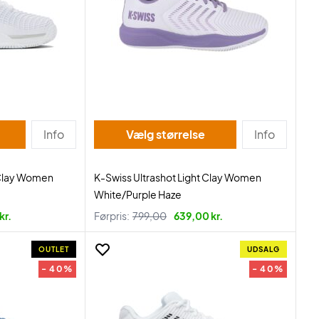
Info
Vælg størrelse
Info
 Clay Women
K-Swiss Ultrashot Light Clay Women
White/Purple Haze
kr.
Førpris:
799,00
639,00 kr.
OUTLET
UDSALG
- 40%
- 40%