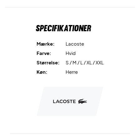
og er lavet af 100 % polyester.
Lacoste NR: TH3401 00 001
Specifikationer
Mærke:
Lacoste
Farve:
Hvid
Størrelse:
S / M / L / XL / XXL
Køn:
Herre