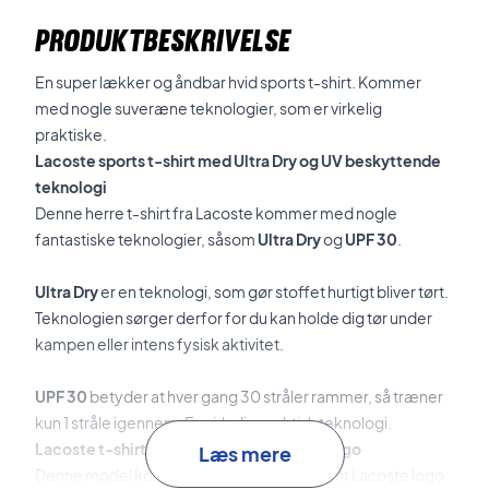
PRODUKTBESKRIVELSE
En super lækker og åndbar hvid sports t-shirt. Kommer
med nogle suveræne teknologier, som er virkelig
praktiske.
Lacoste sports t-shirt med Ultra Dry og UV beskyttende
teknologi
Denne herre t-shirt fra Lacoste kommer med nogle
fantastiske teknologier, såsom
Ultra Dry
og
UPF 30
.
Ultra Dry
er en teknologi, som gør stoffet hurtigt bliver tørt.
Teknologien sørger derfor for du kan holde dig tør under
kampen eller intens fysisk aktivitet.
UPF 30
betyder at hver gang 30 stråler rammer, så træner
kun 1 stråle igennem. En virkelig praktisk teknologi.
Lacoste t-shirt 100 % polyester - Grønt logo
Læs mere
Denne model kommer med et klassisk grønt Lacoste logo