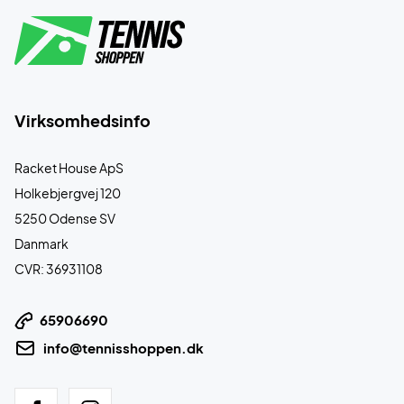
Virksomhedsinfo
Racket House ApS
Holkebjergvej 120
5250 Odense SV
Danmark
CVR: 36931108
65906690
info@tennisshoppen.dk