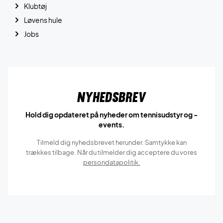
Klubtøj
Løvens hule
Jobs
Nyhedsbrev
Hold dig opdateret på nyheder om tennisudstyr og -
events.
Tilmeld dig nyhedsbrevet herunder. Samtykke kan
trækkes tilbage. Når du tilmelder dig acceptere du vores
persondatapolitik.