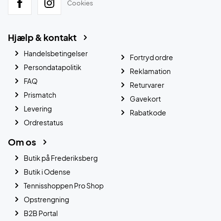
Cookies
Hjælp & kontakt
Handelsbetingelser
Fortryd ordre
Persondatapolitik
Reklamation
FAQ
Returvarer
Prismatch
Gavekort
Levering
Rabatkode
Ordrestatus
Om os
Butik på Frederiksberg
Butik i Odense
Tennisshoppen Pro Shop
Opstrengning
B2B Portal