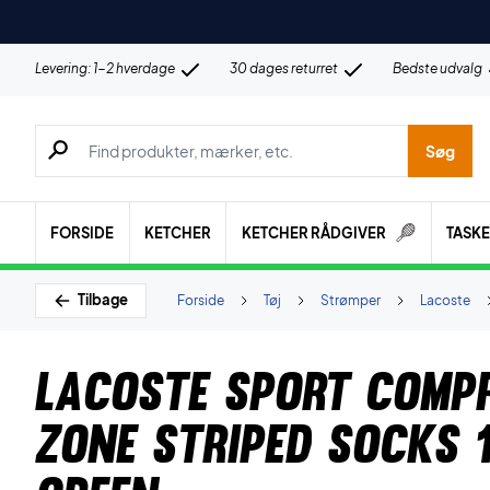
Levering: 1-2 hverdage
30 dages returret
Bedste udvalg
Søg efter produkter, mærker etc.
Søg
FORSIDE
KETCHER
KETCHER RÅDGIVER
TASK
Tilbage
Forside
Tøj
Strømper
Lacoste
Lacoste Sport Comp
Zone Striped Socks 