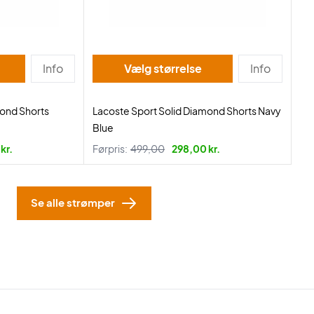
Info
Vælg størrelse
Info
mond Shorts
Lacoste Sport Solid Diamond Shorts Navy
Blue
kr.
Førpris:
499,00
298,00 kr.
Se alle strømper