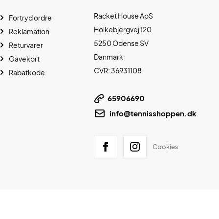
Racket House ApS
Fortryd ordre
Holkebjergvej 120
Reklamation
5250 Odense SV
Returvarer
Danmark
Gavekort
CVR: 36931108
Rabatkode
65906690
info@tennisshoppen.dk
Cookies