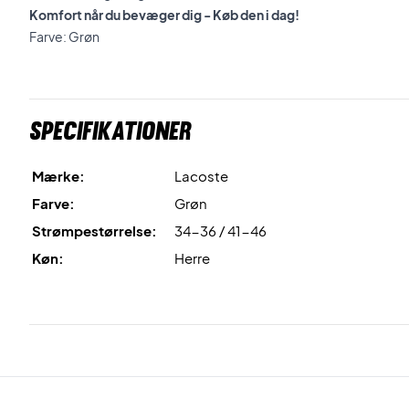
Komfort når du bevæger dig - Køb den i dag!
Farve: Grøn
Specifikationer
Mærke:
Lacoste
Farve:
Grøn
Strømpestørrelse:
34-36 / 41-46
Køn:
Herre