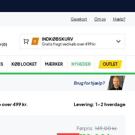
Gavekort
Om os
Hjælp?
INDKØBSKURV
0
Gratis fragt ved køb over 499 kr.
 (
0
)
ES
KØB LOOKET
MÆRKER
NYHEDER
OUTLET
Brug for hjælp?
 over 499 kr.
Levering: 1-2 hverdage
Førpris:
149,00 kr.