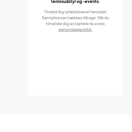
tennisudstyr og -events.
Tilmeld dig nyhedsbrevet herunder.
Samtykke kan trækkes tilbage. Når du
tilmelder dig acceptere du vores
persondatapolitik.