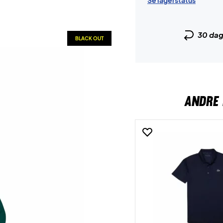
Se lagerstatus
30 da
BLACK OUT
ANDRE 