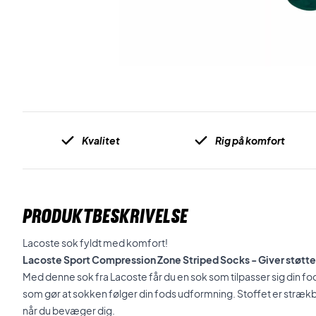
Kvalitet
Rig på komfort
PRODUKTBESKRIVELSE
Lacoste sok fyldt med komfort!
Lacoste Sport Compression Zone Striped Socks - Giver støtte t
Med denne sok fra Lacoste får du en sok som tilpasser sig din fo
som gør at sokken følger din fods udformning. Stoffet er strækb
når du bevæger dig.