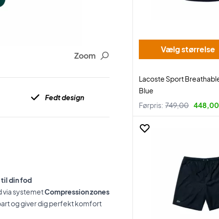
Vælg størrelse
Zoom
Lacoste Sport Breathable
Blue
Fedt design
Førpris:
749,00
448,00 
il din fod
d via systemet
Compression zones
art og giver dig perfekt komfort