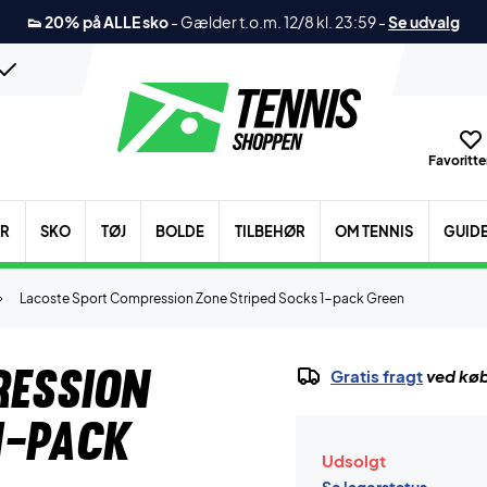
👟 20% på ALLE sko
-
Gælder t.o.m. 12/8 kl. 23:59
-
Se udvalg
Favoritter
ER
SKO
TØJ
BOLDE
TILBEHØR
OM TENNIS
GUID
Lacoste Sport Compression Zone Striped Socks 1-pack Green
ression
Gratis fragt
ved køb
1-pack
Udsolgt