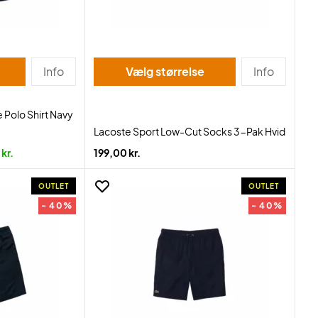
Info
Vælg størrelse
Info
 Polo Shirt Navy
Lacoste Sport Low-Cut Socks 3-Pak Hvid
kr.
199,00 kr.
OUTLET
OUTLET
- 40%
- 40%