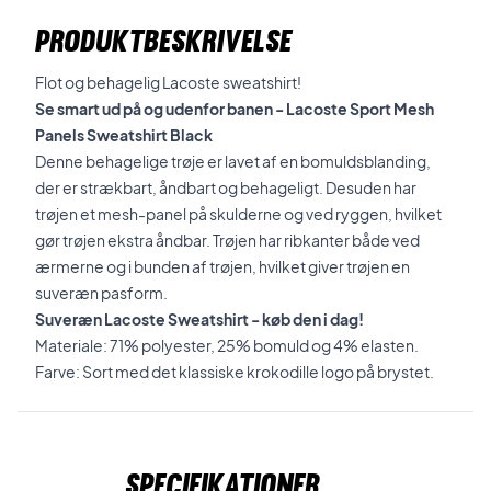
PRODUKTBESKRIVELSE
Flot og behagelig Lacoste sweatshirt!
Se smart ud på og udenfor banen - Lacoste Sport Mesh
Panels Sweatshirt Black
Denne behagelige trøje er lavet af en bomuldsblanding,
der er strækbart, åndbart og behageligt. Desuden har
trøjen et mesh-panel på skulderne og ved ryggen, hvilket
gør trøjen ekstra åndbar. Trøjen har ribkanter både ved
ærmerne og i bunden af trøjen, hvilket giver trøjen en
suveræn pasform.
Suveræn Lacoste Sweatshirt - køb den i dag!
Materiale: 71% polyester, 25% bomuld og 4% elasten.
Farve: Sort med det klassiske krokodille logo på brystet.
Specifikationer