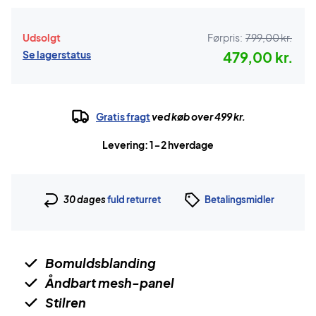
Udsolgt
Førpris:
799,00 kr.
Se lagerstatus
479,00 kr.
Gratis fragt
ved køb over 499 kr.
Levering: 1-2 hverdage
30 dages
fuld returret
Betalingsmidler
Bomuldsblanding
Åndbart mesh-panel
Stilren