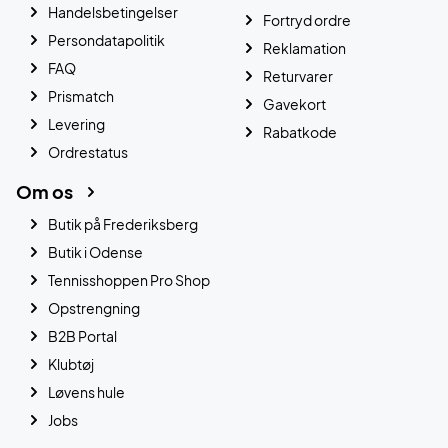
Handelsbetingelser
Fortryd ordre
Persondatapolitik
Reklamation
FAQ
Returvarer
Prismatch
Gavekort
Levering
Rabatkode
Ordrestatus
Om os
Butik på Frederiksberg
Butik i Odense
Tennisshoppen Pro Shop
Opstrengning
B2B Portal
Klubtøj
Løvens hule
Jobs