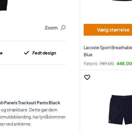
Zoom
Vælg størrelse
Lacoste Sport Breathable
le
Fedt design
Blue
Førpris:
749,00
448,00 
 Panels Tracksuit Pants Black
e og strækbare. Dette gør dem
 bomuldsblanding, har lynlåslommer
nter ved anklerne.