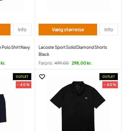
Info
Vælg størrelse
Info
 Polo Shirt Navy
Lacoste Sport Solid Diamond Shorts
Black
kr.
Førpris:
499,00
298,00 kr.
OUTLET
OUTLET
- 40%
- 40%