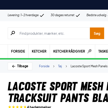
Levering: 1-2 hverdage
30 dages returret
Bedste udvalg
Søg efter produkter, mærker etc.
Søg
FORSIDE
KETCHER
KETCHER RÅDGIVER
TASK
Tilbage
Forside
Tøj
Lacoste Sport Mesh Panels 
Lacoste Sport Mesh 
Tracksuit Pants Bl
4 bedømmelser