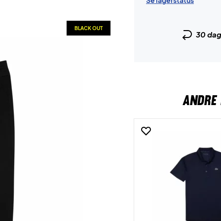
Se lagerstatus
BLACK OUT
30 da
ANDRE 