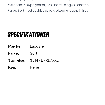
Materiale: 71% polyester, 25% bomuld og 4% elasten.
Farve: Sort med det klassiske krokodille logo på låret.
Specifikationer
Mærke:
Lacoste
Farve:
Sort
Størrelse:
S / M / L / XL / XXL
Køn:
Herre