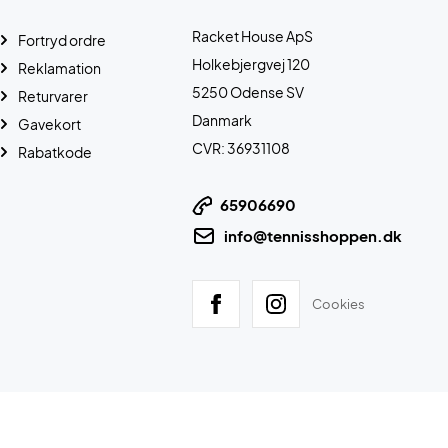
Racket House ApS
Fortryd ordre
Holkebjergvej 120
Reklamation
5250 Odense SV
Returvarer
Danmark
Gavekort
CVR: 36931108
Rabatkode
65906690
info@tennisshoppen.dk
Cookies