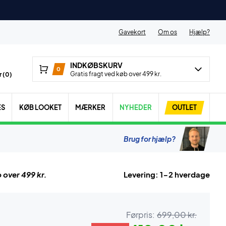
Gavekort
Om os
Hjælp?
INDKØBSKURV
0
Gratis fragt ved køb over 499 kr.
 (
0
)
ES
KØB LOOKET
MÆRKER
NYHEDER
OUTLET
Brug for hjælp?
 over 499 kr.
Levering: 1-2 hverdage
Førpris:
699,00 kr.