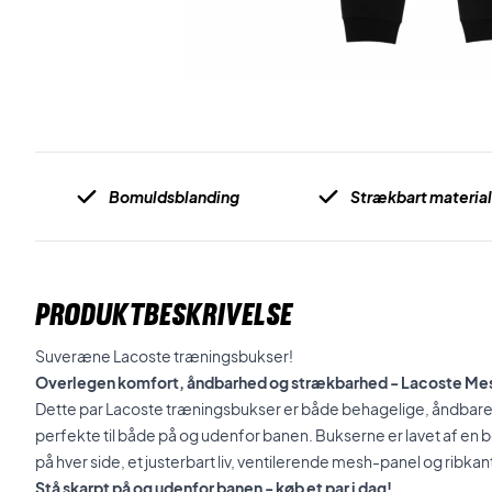
Bomuldsblanding
Strækbart materia
PRODUKTBESKRIVELSE
Suveræne Lacoste træningsbukser!
Overlegen komfort, åndbarhed og strækbarhed - Lacoste Mesh
Dette par Lacoste træningsbukser er både behagelige, åndbar
perfekte til både på og udenfor banen. Bukserne er lavet af en
på hver side, et justerbart liv, ventilerende mesh-panel og ribka
Stå skarpt på og udenfor banen - køb et par i dag!