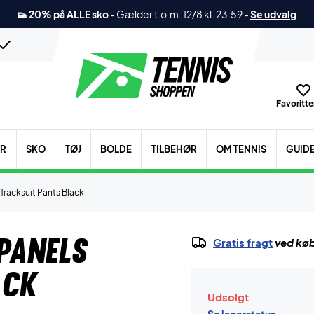
👟 20% på ALLE sko
-
Gælder t.o.m. 12/8 kl. 23:59
-
Se udvalg
Favoritter
ER
SKO
TØJ
BOLDE
TILBEHØR
OM TENNIS
GUID
Tracksuit Pants Black
Panels
Gratis fragt
ved køb
ack
Udsolgt