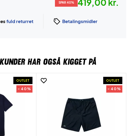
419,00 kr.
SPAR 40%
ges
fuld returret
Betalingsmidler
KUNDER HAR OGSÅ KIGGET PÅ
OUTLET
OUTLET
- 40%
- 40%