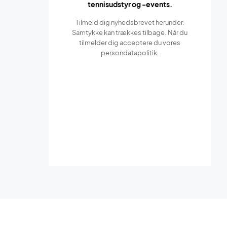
tennisudstyr og -events.
Tilmeld dig nyhedsbrevet herunder.
Samtykke kan trækkes tilbage. Når du
tilmelder dig acceptere du vores
persondatapolitik.