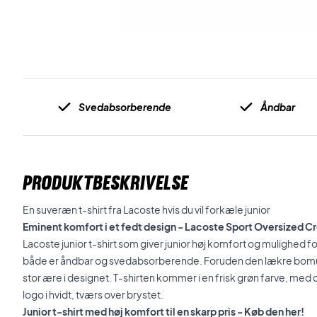
Svedabsorberende
Åndbar
PRODUKTBESKRIVELSE
En suveræn t-shirt fra Lacoste hvis du vil forkæle junior
Eminent komfort i et fedt design - Lacoste Sport Oversized Cr
Lacoste junior t-shirt som giver junior høj komfort og mulighed f
både er åndbar og svedabsorberende. Foruden den lækre bomul
stor ære i designet. T-shirten kommer i en frisk grøn farve, me
logo i hvidt, tværs over brystet.
Junior t-shirt med høj komfort til en skarp pris - Køb den her!