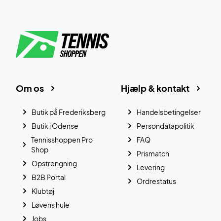
Om os
Hjælp & kontakt
Butik på Frederiksberg
Handelsbetingelser
Butik i Odense
Persondatapolitik
Tennisshoppen Pro
FAQ
Shop
Prismatch
Opstrengning
Levering
B2B Portal
Ordrestatus
Klubtøj
Løvens hule
Jobs