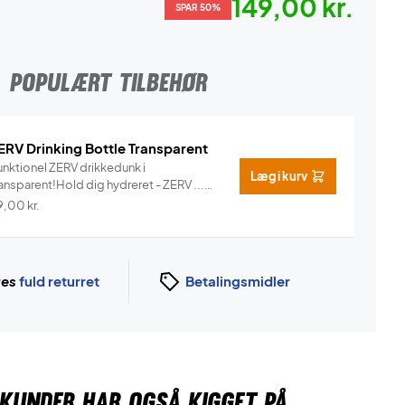
149,00 kr.
SPAR 50%
POPULÆRT TILBEHØR
ERV Drinking Bottle Transparent
unktionel ZERV drikkedunk i
Læg i kurv
ansparent!Hold dig hydreret - ZERV ...
Info
9,00
kr.
ges
fuld returret
Betalingsmidler
KUNDER HAR OGSÅ KIGGET PÅ