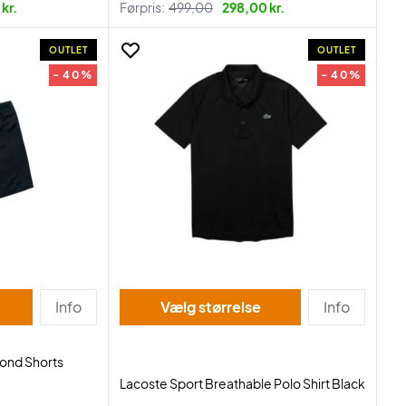
kr.
Førpris:
499,00
298,00 kr.
OUTLET
OUTLET
- 40%
- 40%
Info
Vælg størrelse
Info
mond Shorts
Lacoste Sport Breathable Polo Shirt Black