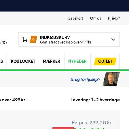
Gavekort
Om os
Hjælp?
INDKØBSKURV
0
Gratis fragt ved køb over 499 kr.
 (
0
)
ES
KØB LOOKET
MÆRKER
NYHEDER
OUTLET
Brug for hjælp?
 over 499 kr.
Levering: 1-2 hverdage
Førpris:
299,00 kr.