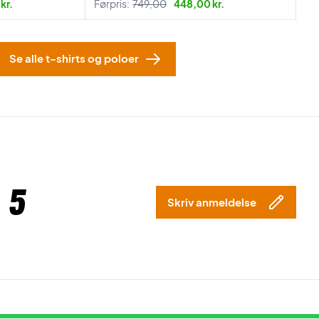
kr.
Førpris:
749,00
448,00 kr.
Se alle t-shirts og poloer
 5
Skriv anmeldelse