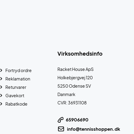
Virksomhedsinfo
Racket House ApS
Fortryd ordre
Holkebjergvej 120
Reklamation
5250 Odense SV
Returvarer
Danmark
Gavekort
CVR: 36931108
Rabatkode
65906690
info@tennisshoppen.dk