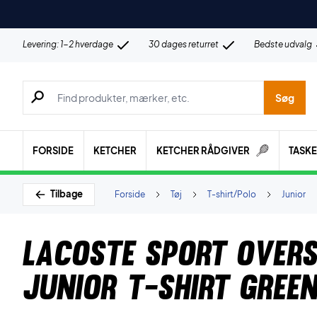
Levering: 1-2 hverdage
30 dages returret
Bedste udvalg
Søg efter produkter, mærker etc.
Søg
FORSIDE
KETCHER
KETCHER RÅDGIVER
TASK
Tilbage
Forside
Tøj
T-shirt/Polo
Junior
Lacoste Sport Overs
Junior T-shirt Gree