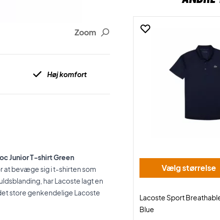
Zoom
Høj komfort
oc Junior T-shirt Green
Vælg størrelse
or at bevæge sig i t-shirten som
dsblanding, har Lacoste lagt en
d det store genkendelige Lacoste
Lacoste Sport Breathable
Blue