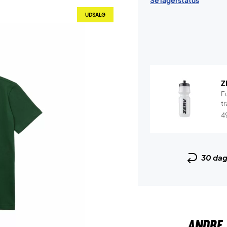
Se lagerstatus
UDSALG
Z
F
tr
4
30 da
ANDRE 