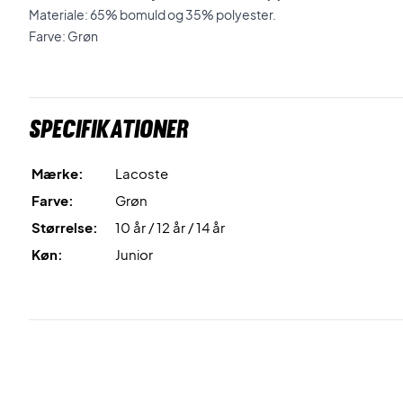
Materiale: 65% bomuld og 35% polyester.
Farve: Grøn
Specifikationer
Mærke:
Lacoste
Farve:
Grøn
Størrelse:
10 år / 12 år / 14 år
Køn:
Junior