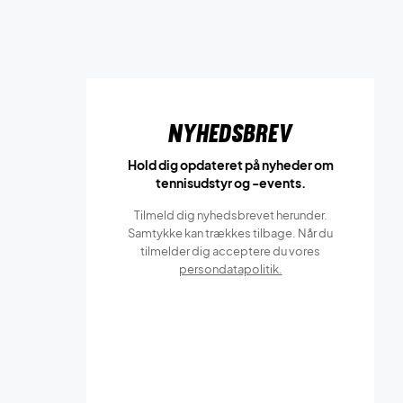
Nyhedsbrev
Hold dig opdateret på nyheder om
tennisudstyr og -events.
Tilmeld dig nyhedsbrevet herunder.
Samtykke kan trækkes tilbage. Når du
tilmelder dig acceptere du vores
persondatapolitik.