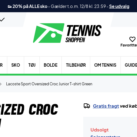
👟 20% på ALLE sko
-
Gælder t.o.m. 12/8 kl. 23:59
-
Se udvalg
Favoritter
ER
SKO
TØJ
BOLDE
TILBEHØR
OM TENNIS
GUID
Lacoste Sport Oversized Croc Junior T-shirt Green
ized Croc
Gratis fragt
ved køb
n
Udsolgt