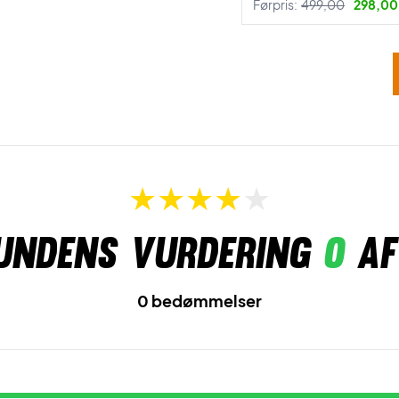
Førpris:
499,00
298,00 
undens vurdering
0
af
0 bedømmelser