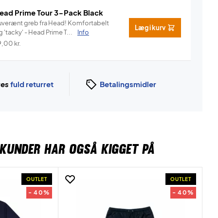
ead Prime Tour 3-Pack Black
verænt greb fra Head! Komfortabelt
Læg i kurv
 'tacky' - Head Prime T...
Info
9,00
kr.
ges
fuld returret
Betalingsmidler
KUNDER HAR OGSÅ KIGGET PÅ
OUTLET
OUTLET
- 40%
- 40%