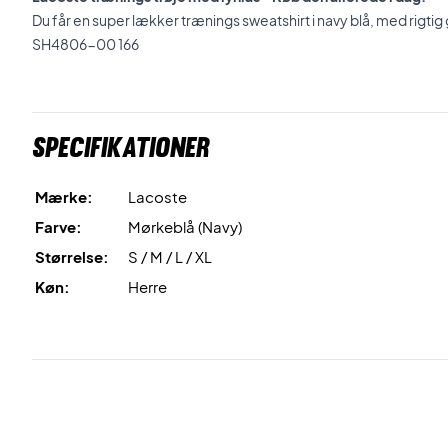
Du får en super lækker trænings sweatshirt i navy blå, med rigti
SH4806-00 166
Specifikationer
Mærke:
Lacoste
Farve:
Mørkeblå (Navy)
Størrelse:
S / M / L / XL
Køn:
Herre