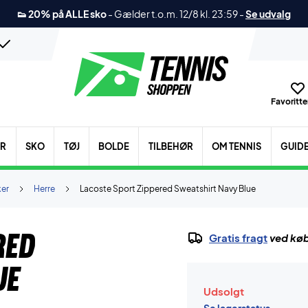
👟 20% på ALLE sko
-
Gælder t.o.m. 12/8 kl. 23:59
-
Se udvalg
Favoritter
ER
SKO
TØJ
BOLDE
TILBEHØR
OM TENNIS
GUID
ker
Herre
Lacoste Sport Zippered Sweatshirt Navy Blue
red
Gratis fragt
ved køb
ue
Udsolgt