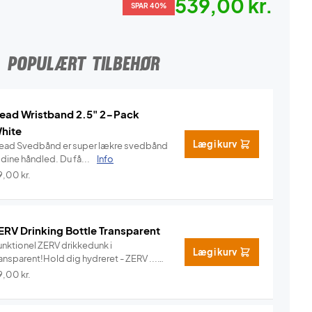
539,00 kr.
SPAR 40%
POPULÆRT TILBEHØR
ead Wristband 2.5" 2-Pack
hite
Læg i kurv
ead Svedbånd er super lækre svedbånd
l dine håndled. Du få...
Info
9,00
kr.
ERV Drinking Bottle Transparent
unktionel ZERV drikkedunk i
Læg i kurv
ansparent!Hold dig hydreret - ZERV ...
Info
9,00
kr.