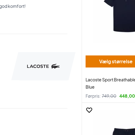
g god komfort!
Vælg størrelse
Lacoste Sport Breathable
Blue
Førpris:
749,00
448,00 