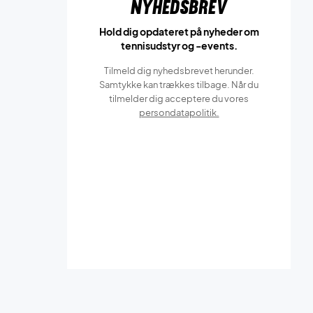
Nyhedsbrev
Hold dig opdateret på nyheder om
tennisudstyr og -events.
Tilmeld dig nyhedsbrevet herunder.
Samtykke kan trækkes tilbage. Når du
tilmelder dig acceptere du vores
persondatapolitik.