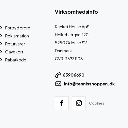
Virksomhedsinfo
Racket House ApS
Fortryd ordre
Holkebjergvej 120
Reklamation
5250 Odense SV
Returvarer
Danmark
Gavekort
CVR: 36931108
Rabatkode
65906690
info@tennisshoppen.dk
Cookies