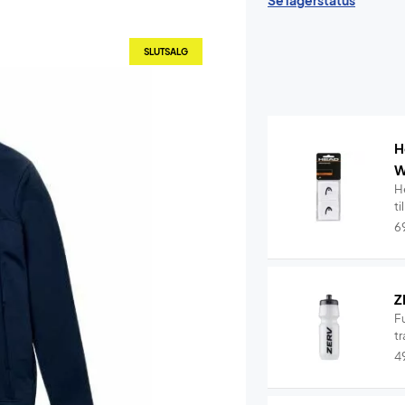
Se lagerstatus
SLUTSALG
H
W
H
ti
6
Z
F
tr
4