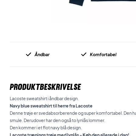
Åndbar
Komfortabel
PRODUKTBESKRIVELSE
Lacoste sweatshirt i åndbar design.
Navy blue sweatshirt til herre fra Lacoste
Denne trøje er svedabsorberende og super komfortabel. Den har
smule. Derudover har den også to lynlås lommer.
Den kommer i et flot navy blå design.
Lacoste trænings trøje med lynlås - Køb den allerede i dag!