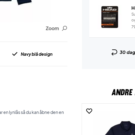
H
Su
og
7
Zoom
30 da
Navy blå design
ANDRE 
 en lynlås så du kan åbne den en