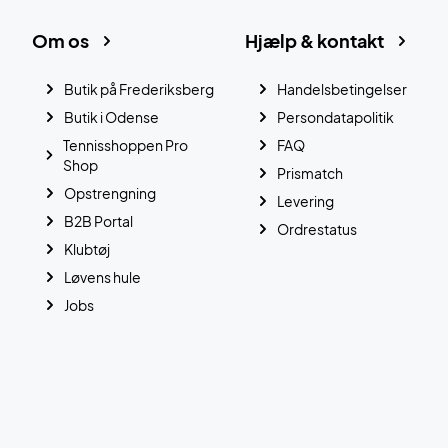
Om os
Hjælp & kontakt
Butik på Frederiksberg
Handelsbetingelser
Butik i Odense
Persondatapolitik
Tennisshoppen Pro
FAQ
Shop
Prismatch
Opstrengning
Levering
B2B Portal
Ordrestatus
Klubtøj
Løvens hule
Jobs