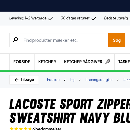
Levering: 1-2 hverdage
30 dages returret
Bedste udvalg
Søg efter produkter, mærker etc.
Søg
FORSIDE
KETCHER
KETCHER RÅDGIVER
TASK
Tilbage
Forside
Tøj
Træningsdragter
Jak
Lacoste Sport Zippe
Sweatshirt Navy Bl
6 bedømmelser