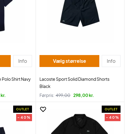
Info
Vælg størrelse
Info
 Polo Shirt Navy
Lacoste Sport Solid Diamond Shorts
Black
kr.
Førpris:
499,00
298,00 kr.
OUTLET
OUTLET
- 40%
- 40%