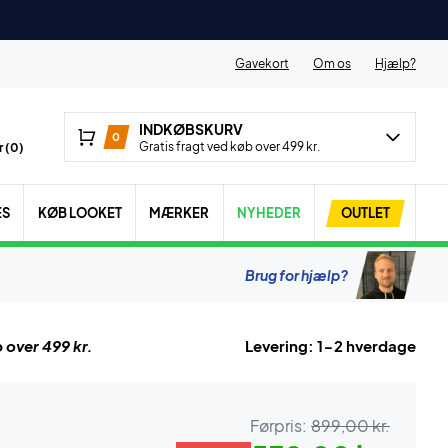
Gavekort
Om os
Hjælp?
INDKØBSKURV
0
Gratis fragt ved køb over 499 kr.
 (
0
)
ES
KØB LOOKET
MÆRKER
NYHEDER
OUTLET
Brug for hjælp?
 over 499 kr.
Levering: 1-2 hverdage
Førpris:
899,00 kr.