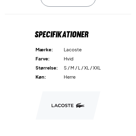
Herre sweatshirt til herre - Novak Djokovic signatur
Alt i alt er den både komfortabel, samtidig med at den har
Specifikationer
et fedt design.
Mærke:
Lacoste
Farve:
Hvid
Størrelse:
S / M / L / XL / XXL
Køn:
Herre