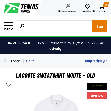
0
Kurv
Ketcher rådgiver
Favoritter (
0
)
Søg efter produkter, mærker etc.
Søg
MENU
👟 20% på ALLE sko
-
Gælder t.o.m. 12/8 kl. 23:59
-
Se
udvalg
|
Brug for hjælp?
Tilbage
Herre
Lacoste Sweatshirt White - OLD
OUTLET
SPAR 60%