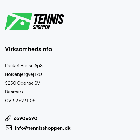
Virksomhedsinfo
Racket House ApS
Holkebjergvej 120
5250 Odense SV
Danmark
CVR: 36931108
65906690
info@tennisshoppen.dk