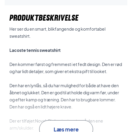
PRODUKTBESKRIVELSE
Her ser du en smart, blikfangende og komfortabel
sweatshirt.
Lacoste tennis sweatshirt
Den kommer først og fremmest i et fedt design. Den er rød
og har lidt detaljer, som giver et ekstra pift til looket.
Den har en lynlås, så du har mulighed for både at have den
åbnet og lukket. Den er god til at holde dig varm før, under
og efter kamp og træning. Den har to brugbare lommer.
Den har også en lidt højere krave.
Der er tilføjet Novak Djokovic signatur på den ene
arm/skulder.
Læs mere