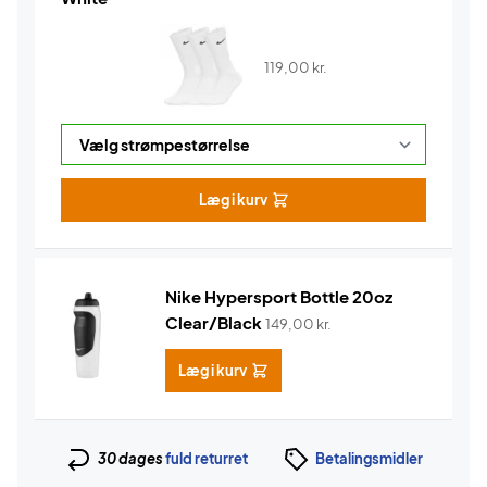
119,00
kr.
Læg i kurv
Nike Hypersport Bottle 20oz
Clear/Black
149,00
kr.
Læg i kurv
30 dages
fuld returret
Betalingsmidler