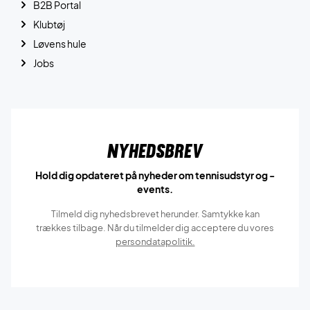
B2B Portal
Klubtøj
Løvens hule
Jobs
Nyhedsbrev
Hold dig opdateret på nyheder om tennisudstyr og -
events.
Tilmeld dig nyhedsbrevet herunder. Samtykke kan
trækkes tilbage. Når du tilmelder dig acceptere du vores
persondatapolitik.