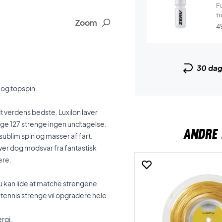
F
tr
Zoom
4
30 da
 og topspin.
dt verdens bedste. Luxilon laver
vage 127 strenge ingen undtagelse.
ANDRE 
ublim spin og masser af fart.
er dog modsvar fra fantastisk
ere.
 du kan lide at matche strengene
e tennis strenge vil opgradere hele
rgi.