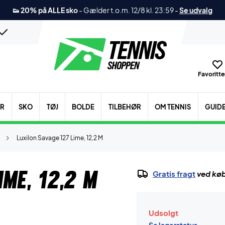
👟 20% på ALLE sko
-
Gælder t.o.m. 12/8 kl. 23:59
-
Se udvalg
Favoritter
ER
SKO
TØJ
BOLDE
TILBEHØR
OM TENNIS
GUID
Luxilon Savage 127 Lime, 12,2 M
me, 12,2 M
Gratis fragt
ved køb
Udsolgt