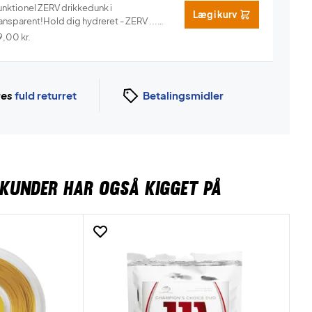
unktionel ZERV drikkedunk i
Læg i kurv
ansparent!Hold dig hydreret - ZERV ...
Info
9,00
kr.
ges
fuld returret
Betalingsmidler
KUNDER HAR OGSÅ KIGGET PÅ