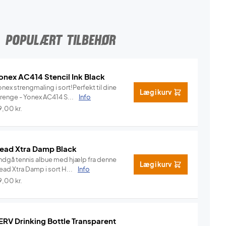
POPULÆRT TILBEHØR
onex AC414 Stencil Ink Black
nex strengmaling i sort!Perfekt til dine
Læg i kurv
trenge - Yonex AC414 S...
Info
9,00
kr.
ead Xtra Damp Black
ndgå tennis albue med hjælp fra denne
Læg i kurv
Head Xtra Damp i sort H...
Info
9,00
kr.
ERV Drinking Bottle Transparent