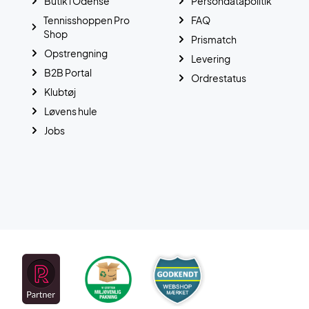
Butik i Odense
Persondatapolitik
Tennisshoppen Pro
FAQ
Shop
Prismatch
Opstrengning
Levering
B2B Portal
Ordrestatus
Klubtøj
Løvens hule
Jobs