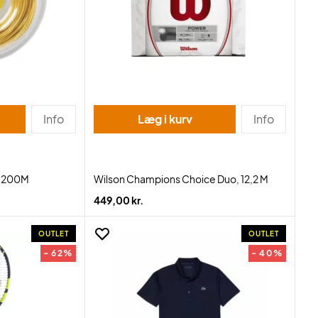
Info
Læg i kurv
Info
, 200M
Wilson Champions Choice Duo, 12,2 M
449,00 kr.
OUTLET
OUTLET
- 62%
- 40%