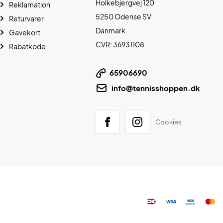
Holkebjergvej 120
Reklamation
5250 Odense SV
Returvarer
Danmark
Gavekort
CVR: 36931108
Rabatkode
65906690
info@tennisshoppen.dk
Cookies