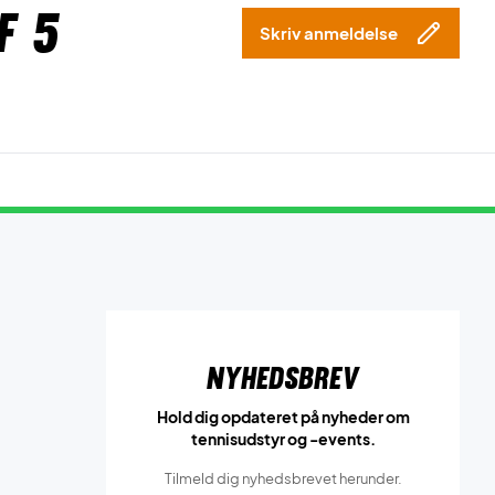
f 5
Skriv anmeldelse
Nyhedsbrev
Hold dig opdateret på nyheder om
tennisudstyr og -events.
Tilmeld dig nyhedsbrevet herunder.