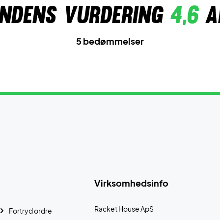
ndens vurdering
4,6
a
5 bedømmelser
Virksomhedsinfo
Racket House ApS
Fortryd ordre