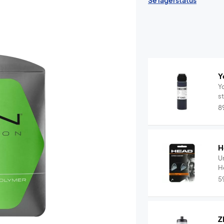
Se lagerstatus
Y
Yo
s
8
H
U
5
Z