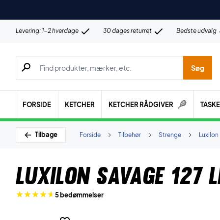
Levering: 1-2 hverdage
30 dages returret
Bedste udvalg
Søg efter produkter, mærker etc.
Søg
FORSIDE
KETCHER
KETCHER RÅDGIVER
TASK
Tilbage
Forside
Tilbehør
Strenge
Luxilon
Luxilon Savage 127 Li
5 bedømmelser