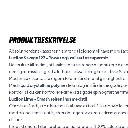
PRODUKTBESKRIVELSE
Absolut verdensklasse tennis streng til dig som vil have mere fart
Luxilon Savage 127 - Power og kvalitet i et super mix!
Det er ikke tilfældigt, at Luxilon tennis strenge er populære blan
nemlig tennisstrenge af allerhøjeste kvalitet og her er disse Sa
Med en sekskantet hexogonisk form får du nemlig mulighed for s
Med
liquid crystalline polymer
teknologien får denne gode pow
kontrol, så du kan kontrollere din ekstra gode spin og fart nemm
Luxilon Lime - Smash sejren i hus med stil
Om det er fordi, at din ketcher skal have et fedt friskt look eller
med et cool tennis outfit, så er der ingen tvivl om, at disse grønn
dit look.
Produktionen af denne streng er genereret af 100% solcelle ene