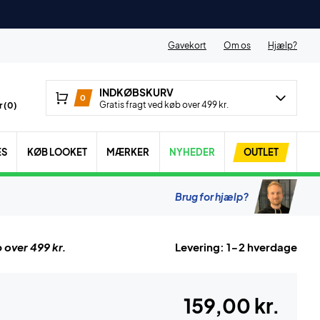
Gavekort
Om os
Hjælp?
INDKØBSKURV
0
Gratis fragt ved køb over 499 kr.
 (
0
)
ES
KØB LOOKET
MÆRKER
NYHEDER
OUTLET
Brug for hjælp?
 over 499 kr.
Levering: 1-2 hverdage
159,00 kr.