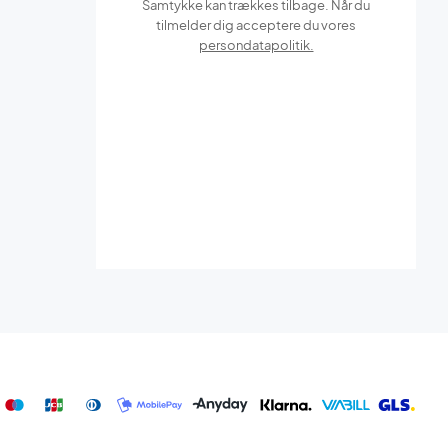
Samtykke kan trækkes tilbage. Når du
tilmelder dig acceptere du vores
persondatapolitik.