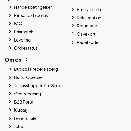
Handelsbetingelser
Fortryd ordre
Persondatapolitik
Reklamation
FAQ
Returvarer
Prismatch
Gavekort
Levering
Rabatkode
Ordrestatus
Om os
Butik på Frederiksberg
Butik i Odense
Tennisshoppen Pro Shop
Opstrengning
B2B Portal
Klubtøj
Løvens hule
Jobs