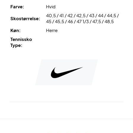
Med denne sko får du også en god stabilitet, holdbarhed
Farve:
Hvid
og åndbarhed, grundet ydersålen.
40,5 / 41 / 42 / 42,5 / 43 / 44 / 44,5 /
Skostørrelse:
45 / 45,5 / 46 / 47 1/3 / 47,5 / 48,5
Der er lagt nogle skumpuder i hælen som skal sikre en
Køn:
Herre
komfortabel følelse ved hvert skridt.
Padelsko med god stødabsorbering og støtte
Tennissko
Med denne sko får du en god komfort ved hjælp af
Type:
stødabsorberingen og støtten som er i skoen.
Nike nr.: CU4274-124