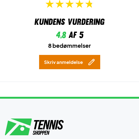
Kundens vurdering
4,8
af 5
8 bedømmelser
Skriv anmeldelse