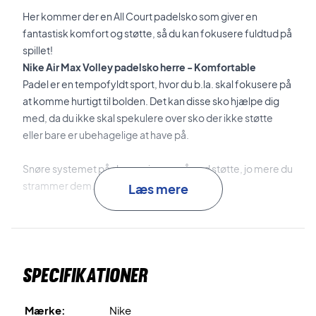
Her kommer der en All Court padelsko som giver en
fantastisk komfort og støtte, så du kan fokusere fuldtud på
spillet!
Nike Air Max Volley padelsko herre - Komfortable
Padel er en tempofyldt sport, hvor du b.la. skal fokusere på
at komme hurtigt til bolden. Det kan disse sko hjælpe dig
med, da du ikke skal spekulere over sko der ikke støtte
eller bare er ubehagelige at have på.
Snøre systemet på skoen giver også god støtte, jo mere du
strammer dem.
Læs mere
I denne padelsko er der brugt den populære
Air Max
teknologi, som sidder i hælen og hjælper med at absorbere
stød under hurtige bevægelser. Derudover er der lagt en
Specifikationer
indlægssål med skum i skoen, som sikre en god komfort
ved hvert trin.
Mærke:
Nike