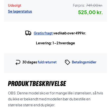
Udsolgt
Førpris:
749,00 kr.
Se lagerstatus
525,00 kr.
Gratis fragt
ved køb over 499 kr.
Levering: 1-2 hverdage
30 dages
fuld returret
Betalingsmidler
PRODUKTBESKRIVELSE
OBS: Denne model sko er for mange lille i størrelsen, så hvis
du ikke er bekendt med modellen bør du bestille en
størrelse større end du plejer.