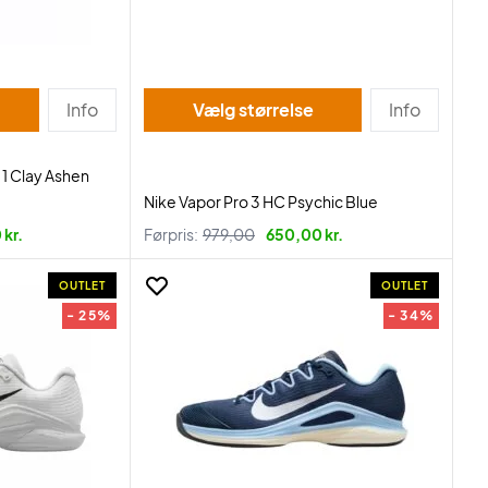
Info
Vælg størrelse
Info
1 Clay Ashen
Nike Vapor Pro 3 HC Psychic Blue
 kr.
Førpris:
979,00
650,00 kr.
OUTLET
OUTLET
- 25%
- 34%