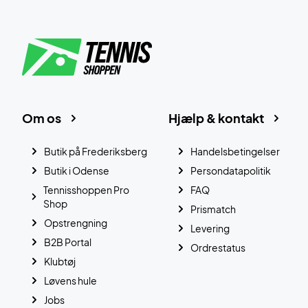
Om os
Hjælp & kontakt
Butik på Frederiksberg
Handelsbetingelser
Butik i Odense
Persondatapolitik
Tennisshoppen Pro
FAQ
Shop
Prismatch
Opstrengning
Levering
B2B Portal
Ordrestatus
Klubtøj
Løvens hule
Jobs