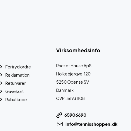
Virksomhedsinfo
Racket House ApS
Fortryd ordre
Holkebjergvej 120
Reklamation
5250 Odense SV
Returvarer
Danmark
Gavekort
CVR: 36931108
Rabatkode
65906690
info@tennisshoppen.dk