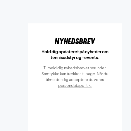
Nyhedsbrev
Hold dig opdateret på nyheder om
tennisudstyr og -events.
Tilmeld dig nyhedsbrevet herunder.
Samtykke kan trækkes tilbage. Når du
tilmelder dig acceptere du vores
persondatapolitik.