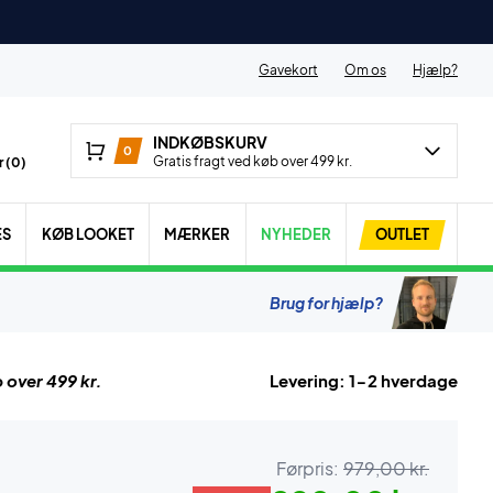
Gavekort
Om os
Hjælp?
INDKØBSKURV
0
Gratis fragt ved køb over 499 kr.
 (
0
)
ES
KØB LOOKET
MÆRKER
NYHEDER
OUTLET
Brug for hjælp?
 over 499 kr.
Levering: 1-2 hverdage
Førpris:
979,00 kr.