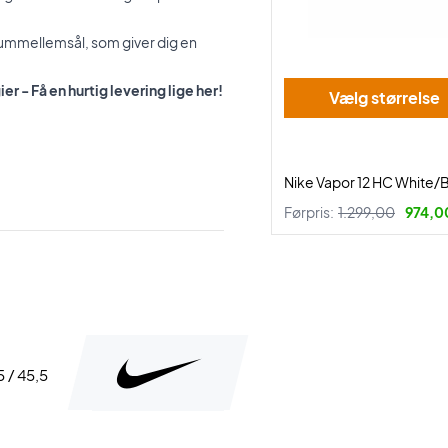
ummellemsål, som giver dig en
 - Få en hurtig levering lige her!
Vælg størrelse
Nike Vapor 12 HC White/
Førpris:
1.299,00
974,00
5 / 45,5