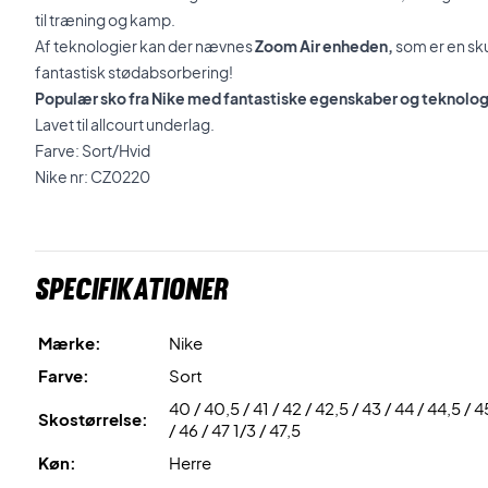
til træning og kamp.
Af teknologier kan der nævnes
Zoom Air enheden,
som er en sk
fantastisk stødabsorbering!
Populær sko fra Nike med fantastiske egenskaber og teknologier
Lavet til allcourt underlag.
Farve: Sort/Hvid
Nike nr: CZ0220
Specifikationer
Mærke:
Nike
Farve:
Sort
40 / 40,5 / 41 / 42 / 42,5 / 43 / 44 / 44,5 / 4
Skostørrelse:
/ 46 / 47 1/3 / 47,5
Køn:
Herre