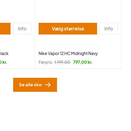
Info
Vælg størrelse
Info
Black
Nike Vapor 12 HC Midnight Navy
 kr.
Førpris:
1.199,00
797,00 kr.
Se alle sko