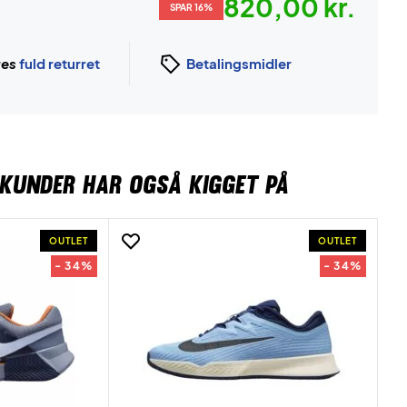
820,00 kr.
SPAR 16%
ges
fuld returret
Betalingsmidler
KUNDER HAR OGSÅ KIGGET PÅ
OUTLET
OUTLET
- 34%
- 34%