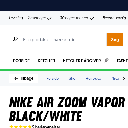
Levering: 1-2 hverdage
30 dages returret
Bedste udvalg
Søg efter produkter, mærker etc.
Søg
FORSIDE
KETCHER
KETCHER RÅDGIVER
TASK
Tilbage
Forside
Sko
Herre sko
Nike
Nike Air Zoom Vapor
Black/White
5 bedømmelser