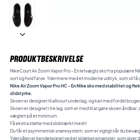
PRODUKTBESKRIVELSE
NikeCourt Air Zoom Vapor Pro - En letvægts sko fra populære Ni
sort og hvid farve. Ydermere med et moderne udtryk, som vil få di
Nike Air Zoom Vapor Pro HC - En Nike sko med stabilitet og fle
slidstyrke.
Skoen er designet til allcourt underlag, og kan med fordel bruges t
Skoen er designet i tre lag, som er med til at gøre skoen åndbar, s
vægten på et minimum.
Få ekstra støtte med slidstærkt mesh!
Du får et asymmetrisk snøresystem, som er vigtigt når du bevæger 
Ydersålen er kendetegnet ved et sildebensmønster, som giver d