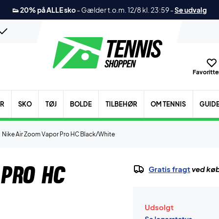
👟 20% på ALLE sko
-
Gælder t.o.m. 12/8 kl. 23:59
-
Se udvalg
Favoritter
ER
SKO
TØJ
BOLDE
TILBEHØR
OM TENNIS
GUID
Nike Air Zoom Vapor Pro HC Black/White
 Pro HC
Gratis fragt
ved køb
Udsolgt