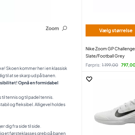
Zoom
Vælg størrelse
Nike Zoom GP Challenge 
Slate/Football Grey
Førpris:
1.199,00
797,00
ke! Skoen kommer her i en klassisk
g til at se skarp ud på banen.
ksibilitet! Opnå en formidabel
il tennis og til padel tennis.
tabil og fleksibel. Alligevel holdes
dig fra side til side.
ig et førsteklasses greb på banen