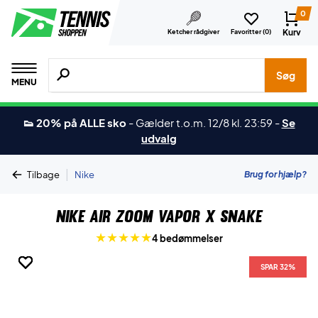
0
Kurv
Ketcher rådgiver
Favoritter (
0
)
Søg efter produkter, mærker etc.
Søg
MENU
👟 20% på ALLE sko
-
Gælder t.o.m. 12/8 kl. 23:59
-
Se
udvalg
|
Brug for hjælp?
Tilbage
Nike
Nike Air Zoom Vapor X Snake
4 bedømmelser
SPAR 32%
SPAR 32%
SPAR 32%
SPAR 32%
SPAR 32%
SPAR 32%
SPAR 32%
SPAR 32%