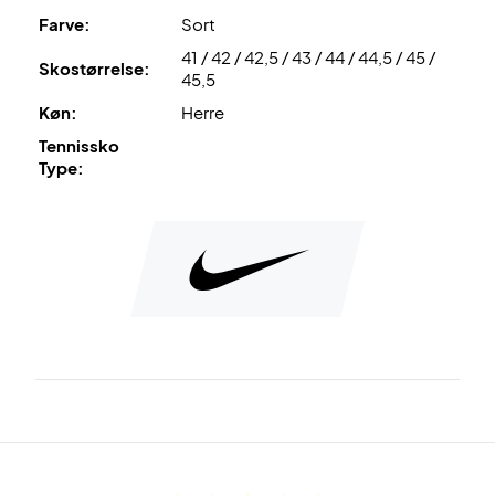
TPU
på siderne af skoen, mindsker risikoen for, at du vrider
Farve:
Sort
om på foden når du slider ud til siderne.
41 / 42 / 42,5 / 43 / 44 / 44,5 / 45 /
Skostørrelse:
45,5
Skal du ud og shine på tennisbanen? Så gør det bedst i
Køn:
Herre
denne Nike Air Zoom Vapor X HC Snake.
Tennissko
Type: