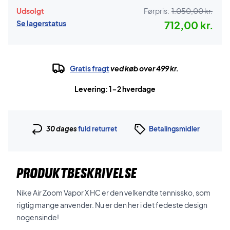
Udsolgt
Førpris:
1.050,00 kr.
Se lagerstatus
712,00 kr.
Gratis fragt
ved køb over 499 kr.
Levering: 1-2 hverdage
30 dages
fuld returret
Betalingsmidler
PRODUKTBESKRIVELSE
Nike Air Zoom Vapor X HC er den velkendte tennissko, som
rigtig mange anvender. Nu er den her i det fedeste design
nogensinde!