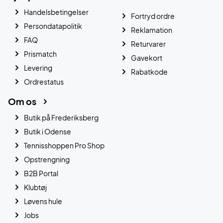
Handelsbetingelser
Fortryd ordre
Persondatapolitik
Reklamation
FAQ
Returvarer
Prismatch
Gavekort
Levering
Rabatkode
Ordrestatus
Om os
Butik på Frederiksberg
Butik i Odense
Tennisshoppen Pro Shop
Opstrengning
B2B Portal
Klubtøj
Løvens hule
Jobs