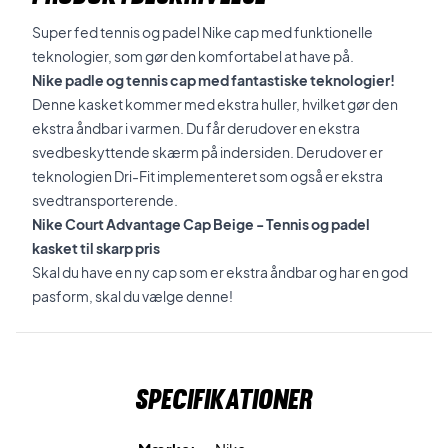
Super fed tennis og padel Nike cap med funktionelle
teknologier, som gør den komfortabel at have på.
Nike padle og tennis cap med fantastiske teknologier!
Denne kasket kommer med ekstra huller, hvilket gør den
ekstra åndbar i varmen. Du får derudover en ekstra
svedbeskyttende skærm på indersiden. Derudover er
teknologien Dri-Fit implementeret som også er ekstra
svedtransporterende.
Nike Court Advantage Cap Beige - Tennis og padel
kasket til skarp pris
Skal du have en ny cap som er ekstra åndbar og har en god
pasform, skal du vælge denne!
Specifikationer