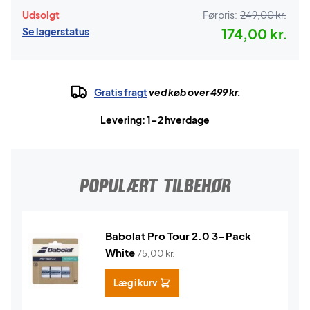
Udsolgt
Førpris:
249,00 kr.
Se lagerstatus
174,00 kr.
Gratis fragt
ved køb over 499 kr.
Levering: 1-2 hverdage
POPULÆRT TILBEHØR
Babolat Pro Tour 2.0 3-Pack
White
75,00
kr.
Læg i kurv