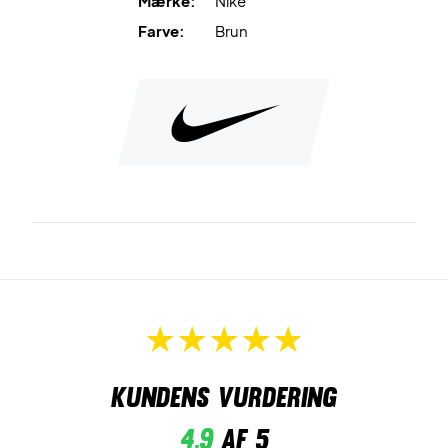
Mærke:
Nike
Farve:
Brun
Kundens vurdering
4,9
af 5