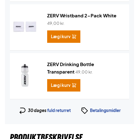
ZERV Wristband 2-Pack White
49,00
kr.
Læg i kurv
ZERV Drinking Bottle
Transparent
49,00
kr.
Læg i kurv
30 dages
fuld returret
Betalingsmidler
PRODUKTBESKRIVELSE