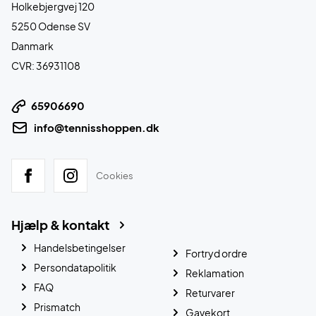
Holkebjergvej 120
5250 Odense SV
Danmark
CVR: 36931108
65906690
info@tennisshoppen.dk
Cookies
Hjælp & kontakt
Handelsbetingelser
Fortryd ordre
Persondatapolitik
Reklamation
FAQ
Returvarer
Prismatch
Gavekort