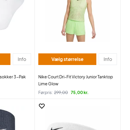
Info
Vælg størrelse
Info
lsokker 3-Pak
Nike Court Dri-Fit Victory Junior Tanktop
Lime Glow
.
Førpris:
299,00
75,00 kr.