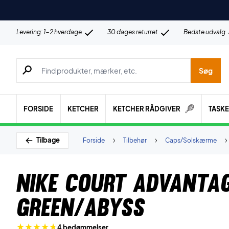
Levering: 1-2 hverdage
30 dages returret
Bedste udvalg
Søg efter produkter, mærker etc.
Søg
FORSIDE
KETCHER
KETCHER RÅDGIVER
TASK
Tilbage
Forside
Tilbehør
Caps/Solskærme
Nike Court Advanta
Green/Abyss
4 bedømmelser