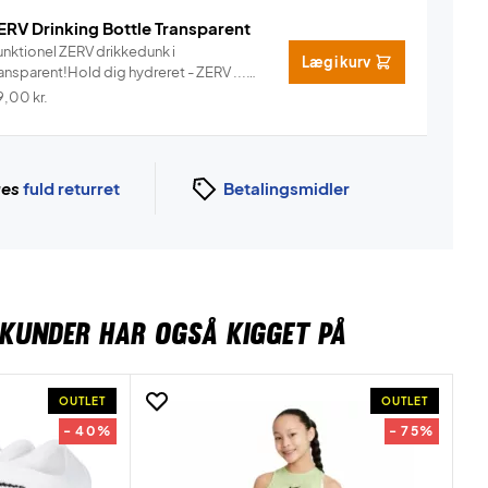
ERV Drinking Bottle Transparent
unktionel ZERV drikkedunk i
Læg i kurv
ansparent!Hold dig hydreret - ZERV ...
Info
9,00
kr.
ges
fuld returret
Betalingsmidler
KUNDER HAR OGSÅ KIGGET PÅ
OUTLET
OUTLET
- 40%
- 75%