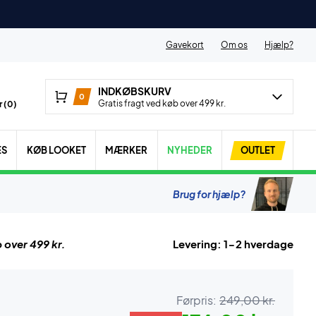
Gavekort
Om os
Hjælp?
INDKØBSKURV
0
Gratis fragt ved køb over 499 kr.
 (
0
)
ES
KØB LOOKET
MÆRKER
NYHEDER
OUTLET
Brug for hjælp?
 over 499 kr.
Levering: 1-2 hverdage
Førpris:
249,00 kr.