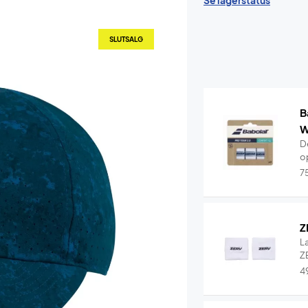
Se lagerstatus
SLUTSALG
B
W
De
o
7
Z
L
ZE
4