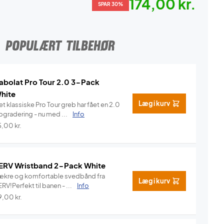
174,00 kr.
SPAR 30%
POPULÆRT TILBEHØR
abolat Pro Tour 2.0 3-Pack
hite
Læg i kurv
t klassiske Pro Tour greb har fået en 2.0
pgradering - nu med ...
Info
5,00
kr.
ERV Wristband 2-Pack White
ækre og komfortable svedbånd fra
Læg i kurv
RV!Perfekt til banen - ...
Info
9,00
kr.