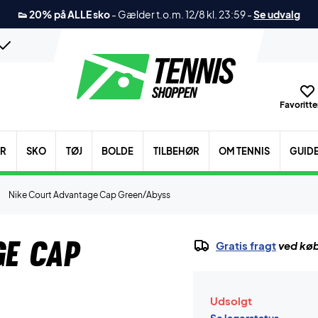
👟 20% på ALLE sko
-
Gælder t.o.m. 12/8 kl. 23:59
-
Se udvalg
Favoritter
ER
SKO
TØJ
BOLDE
TILBEHØR
OM TENNIS
GUID
Nike Court Advantage Cap Green/Abyss
ge Cap
Gratis fragt
ved køb
Udsolgt