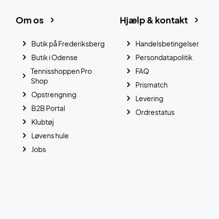
Om os
Hjælp & kontakt
Butik på Frederiksberg
Handelsbetingelser
Butik i Odense
Persondatapolitik
Tennisshoppen Pro
FAQ
Shop
Prismatch
Opstrengning
Levering
B2B Portal
Ordrestatus
Klubtøj
Løvens hule
Jobs