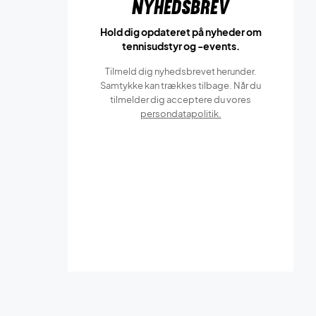
Nyhedsbrev
Hold dig opdateret på nyheder om
tennisudstyr og -events.
Tilmeld dig nyhedsbrevet herunder.
Samtykke kan trækkes tilbage. Når du
tilmelder dig acceptere du vores
persondatapolitik.