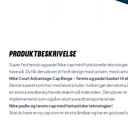
PRODUKTBESKRIVELSE
Super fed tennis og padel Nike cap med funktionelle teknologie
have på. Du får derudover et fedt design med i prisen, med camo
Nike Court Advantage Cap Beige - Tennis og padel kasket til sk
Denne kasket kommer med ekstra huller, hvilket gør den ekstra 
en ekstra svedbeskyttende skærm på indersiden. Derudover er 
implementeret som også er ekstra svedtransporterende.
Nike padle og tennis cap med fantastiske teknologier!
Skal du have en ny cap som er ekstra åndbar og har en god pasf