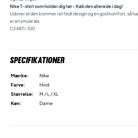
Nike T-shirt som holder dig tør - Køb den allerede i dag!
Udover at den kommer i et fedt design og en god komfort, så h
er en smule løs.
CV4811-100
Specifikationer
Mærke:
Nike
Farve:
Hvid
Størrelse:
M / L / XL
Køn:
Dame