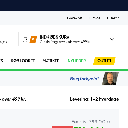
Gavekort
Om os
Hjælp?
INDKØBSKURV
0
Gratis fragt ved køb over 499 kr.
 (
0
)
ES
KØB LOOKET
MÆRKER
NYHEDER
OUTLET
Brug for hjælp?
 over 499 kr.
Levering: 1-2 hverdage
Førpris:
399,00 kr.