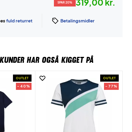
319,00 kr.
SPAR 20%
ges
fuld returret
Betalingsmidler
KUNDER HAR OGSÅ KIGGET PÅ
OUTLET
OUTLET
- 40%
- 77%