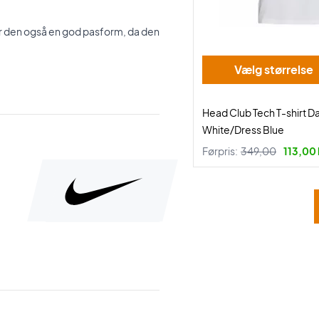
ar den også en god pasform, da den
Vælg størrelse
Head Club Tech T-shirt 
White/Dress Blue
Førpris:
349,00
113,00 