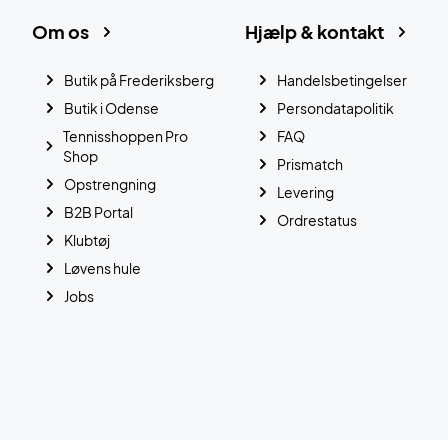
Om os
Hjælp & kontakt
Butik på Frederiksberg
Handelsbetingelser
Butik i Odense
Persondatapolitik
Tennisshoppen Pro
FAQ
Shop
Prismatch
Opstrengning
Levering
B2B Portal
Ordrestatus
Klubtøj
Løvens hule
Jobs