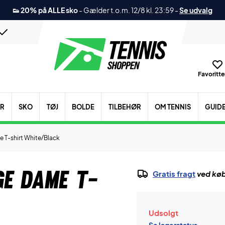
👟 20% på ALLE sko
-
Gælder t.o.m. 12/8 kl. 23:59
-
Se udvalg
Favoritter
ER
SKO
TØJ
BOLDE
TILBEHØR
OM TENNIS
GUID
 T-shirt White/Black
e Dame T-
Gratis fragt
ved køb
Udsolgt