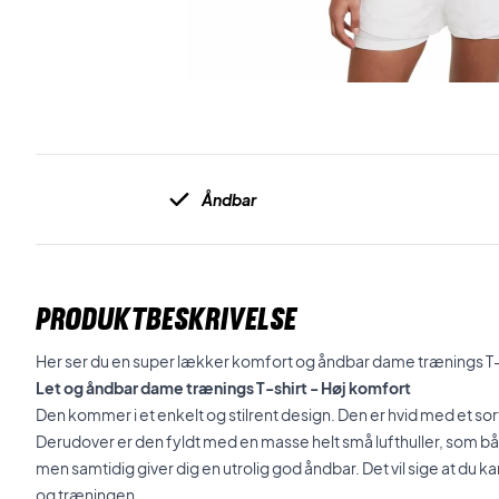
Åndbar
PRODUKTBESKRIVELSE
Her ser du en super lækker komfort og åndbar dame trænings T-sh
Let og åndbar dame trænings T-shirt - Høj komfort
Den kommer i et enkelt og stilrent design. Den er hvid med et sor
Derudover er den fyldt med en masse helt små lufthuller, som båd
men samtidig giver dig en utrolig god åndbar. Det vil sige at du 
og træningen.