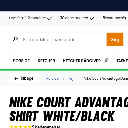
Levering: 1-2 hverdage
30 dages returret
Bedste udvalg
Søg efter produkter, mærker etc.
Søg
FORSIDE
KETCHER
KETCHER RÅDGIVER
TASK
Tilbage
Forside
Tøj
Nike Court Advantage Dame
Nike Court Advantag
shirt White/Black
5 bedømmelser