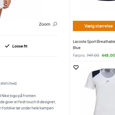
Zoom
Vælg størrelse
Lacoste Sport Breathable
Loose fit
Blue
Førpris:
749,00
448,00 
irt i hvid.
t Nike logo på fronten.
e giver et fedt touch til designet,
kan forblive tør under hele kampen