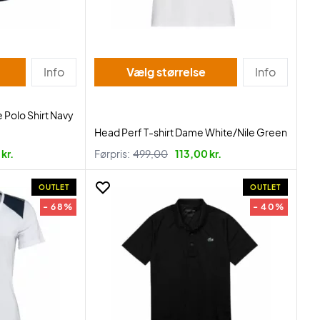
Info
Vælg størrelse
Info
 Polo Shirt Navy
Head Perf T-shirt Dame White/Nile Green
kr.
Førpris:
499,00
113,00 kr.
OUTLET
OUTLET
- 68%
- 40%