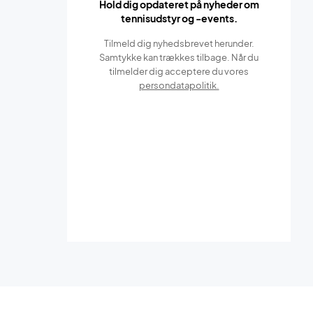
Hold dig opdateret på nyheder om
tennisudstyr og -events.
Tilmeld dig nyhedsbrevet herunder.
Samtykke kan trækkes tilbage. Når du
tilmelder dig acceptere du vores
persondatapolitik.