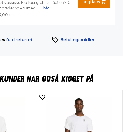
Læg i kurv
t klassiske Pro Tour greb har fået en 2.0
pgradering - nu med ...
Info
5,00
kr.
ges
fuld returret
Betalingsmidler
KUNDER HAR OGSÅ KIGGET PÅ