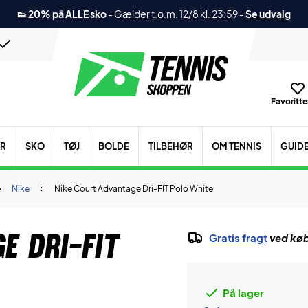
👟 20% på ALLE sko
-
Gælder t.o.m. 12/8 kl. 23:59
-
Se udvalg
Favoritter
ER
SKO
TØJ
BOLDE
TILBEHØR
OM TENNIS
GUID
Nike
Nike Court Advantage Dri-FIT Polo White
e Dri-FIT
Gratis fragt
ved køb
På lager