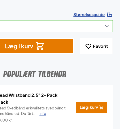
Størrelsesguide
Læg i kurv
Favorit
POPULÆRT TILBEHØR
ead Wristband 2.5" 2-Pack
lack
Læg i kurv
ead Svedbånd er kvalitets svedbånd til
ne håndled. Du får t...
Info
9,00
kr.