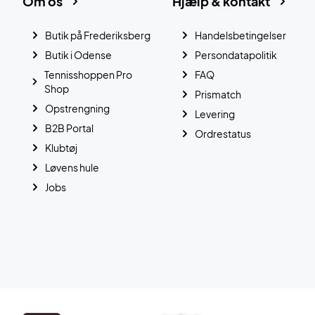
Om os
Hjælp & kontakt
Butik på Frederiksberg
Handelsbetingelser
Butik i Odense
Persondatapolitik
Tennisshoppen Pro
FAQ
Shop
Prismatch
Opstrengning
Levering
B2B Portal
Ordrestatus
Klubtøj
Løvens hule
Jobs