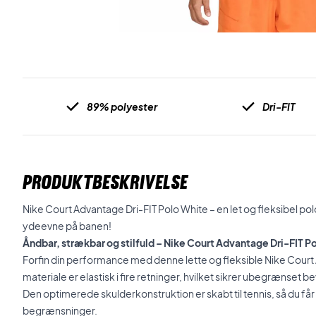
89% polyester
Dri-FIT
PRODUKTBESKRIVELSE
Nike Court Advantage Dri-FIT Polo White – en let og fleksibel pol
ydeevne på banen!
Åndbar, strækbar og stilfuld – Nike Court Advantage Dri-FIT P
Forfin din performance med denne lette og fleksible Nike Court
materiale er elastisk i fire retninger, hvilket sikrer ubegrænset 
Den optimerede skulderkonstruktion er skabt til tennis, så du få
begrænsninger.