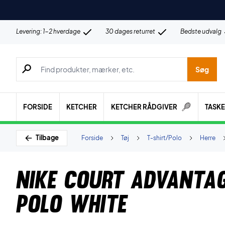
Levering: 1-2 hverdage
30 dages returret
Bedste udvalg
Søg efter produkter, mærker etc.
Søg
FORSIDE
KETCHER
KETCHER RÅDGIVER
TASK
Tilbage
Forside
Tøj
T-shirt/Polo
Herre
Nike Court Advantag
Polo White