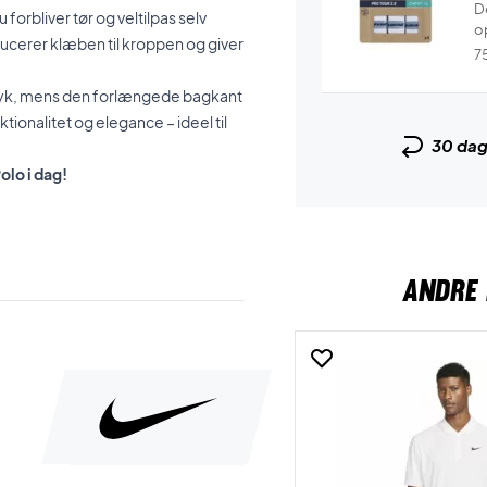
De
 forbliver tør og veltilpas selv
o
ducerer klæben til kroppen og giver
7
dtryk, mens den forlængede bagkant
ionalitet og elegance – ideel til
30 da
olo i dag!
ANDRE 