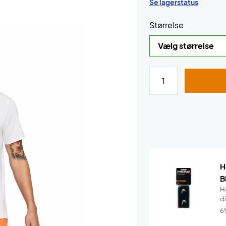
Se lagerstatus
Størrelse
H
B
H
di
6