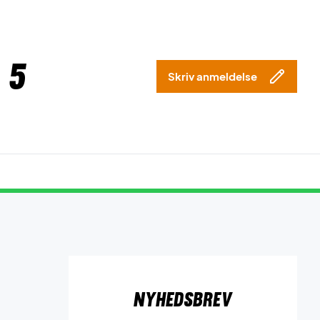
 5
Skriv anmeldelse
Nyhedsbrev