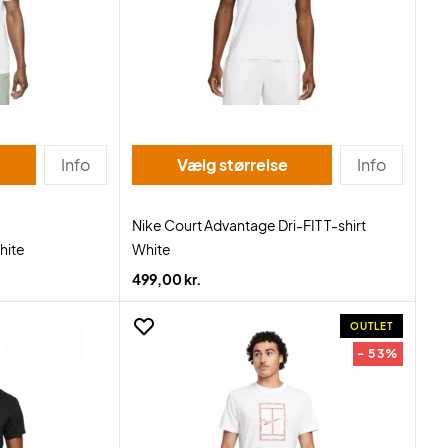
Info
Vælg størrelse
Info
Nike Court Advantage Dri-FIT T-shirt
hite
White
499,00 kr.
OUTLET
- 53%