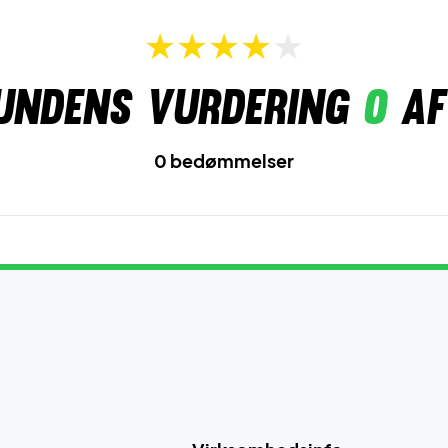
undens vurdering
0
af
0 bedømmelser