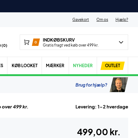
Gavekort
Om os
Hjælp?
INDKØBSKURV
0
Gratis fragt ved køb over 499 kr.
 (
0
)
ES
KØB LOOKET
MÆRKER
NYHEDER
OUTLET
Brug for hjælp?
 over 499 kr.
Levering: 1-2 hverdage
499,00 kr.