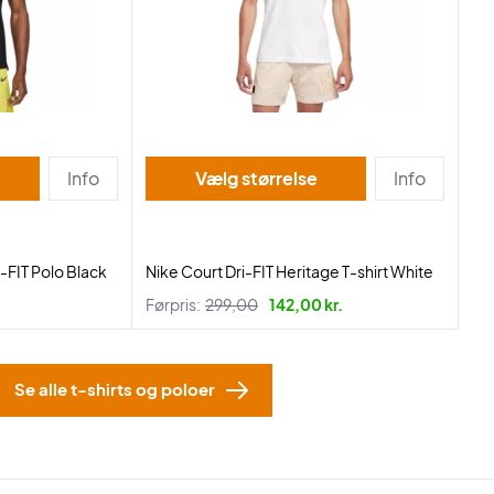
Info
Vælg størrelse
Info
-FIT Polo Black
Nike Court Dri-FIT Heritage T-shirt White
Førpris:
299,00
142,00 kr.
Se alle t-shirts og poloer