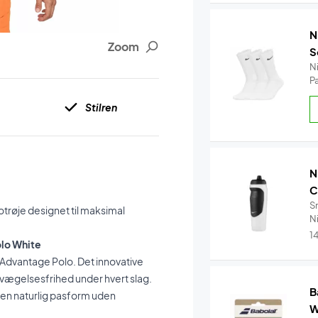
N
Zoom
S
N
P
Stilren
N
C
S
otrøje designet til maksimal
Ni
1
olo White
 Advantage Polo. Det innovative
bevægelsesfrihed under hvert slag.
B
r en naturlig pasform uden
W