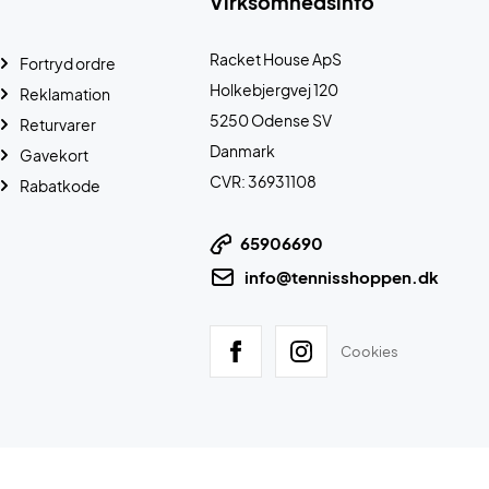
Virksomhedsinfo
Racket House ApS
Fortryd ordre
Holkebjergvej 120
Reklamation
5250 Odense SV
Returvarer
Danmark
Gavekort
CVR: 36931108
Rabatkode
65906690
info@tennisshoppen.dk
Cookies