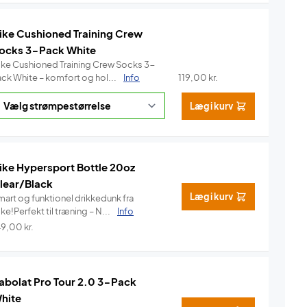
ike Cushioned Training Crew
ocks 3-Pack White
ike Cushioned Training Crew Socks 3-
ack White – komfort og hol...
Info
119,00
kr.
Læg i kurv
ike Hypersport Bottle 20oz
lear/Black
Læg i kurv
mart og funktionel drikkedunk fra
ke!Perfekt til træning – N...
Info
49,00
kr.
abolat Pro Tour 2.0 3-Pack
hite