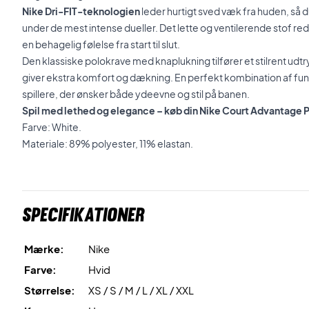
Nike Dri-FIT-teknologien
leder hurtigt sved væk fra huden, så du
under de mest intense dueller. Det lette og ventilerende stof re
en behagelig følelse fra start til slut.
Den klassiske polokrave med knaplukning tilfører et stilrent u
giver ekstra komfort og dækning. En perfekt kombination af funkt
spillere, der ønsker både ydeevne og stil på banen.
Spil med lethed og elegance – køb din Nike Court Advantage P
Farve: White.
Materiale: 89% polyester, 11% elastan.
Specifikationer
Mærke:
Nike
Farve:
Hvid
Størrelse:
XS / S / M / L / XL / XXL