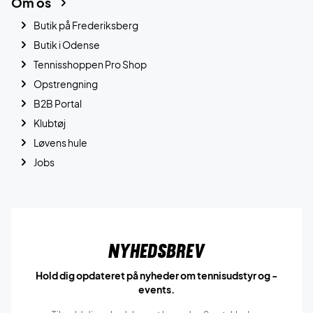
Om os
Butik på Frederiksberg
Butik i Odense
Tennisshoppen Pro Shop
Opstrengning
B2B Portal
Klubtøj
Løvens hule
Jobs
Nyhedsbrev
Hold dig opdateret på nyheder om tennisudstyr og -
events.