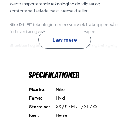
svedtransporterende teknologi holder dig tør og
komfortabel i selv de mest intense dueller.
Nike Dri-FIT
teknologien leder sved væk fra kroppen, så du
forbliver tør og veltilpas gennem hele kampen.
Læs mere
Strækbart og åndbart materiale
giver en let og behagelig
pasform, der reducerer distraktioner og sikrer optimal
ventilation.
Specifikationer
Spil med selvtillid og komfort – køb din Nike Court
Advantage T-shirt i dag!
Materiale: 88% polyester, 12% elastan.
Mærke:
Nike
Farve: Hvid.
Farve:
Hvid
Størrelse:
XS / S / M / L / XL / XXL
Køn:
Herre