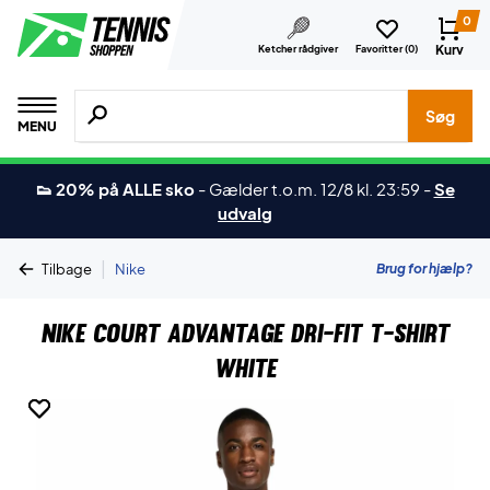
0
Kurv
Ketcher rådgiver
Favoritter (
0
)
Søg efter produkter, mærker etc.
Søg
MENU
👟 20% på ALLE sko
-
Gælder t.o.m. 12/8 kl. 23:59
-
Se
udvalg
|
Brug for hjælp?
Tilbage
Nike
Nike Court Advantage Dri-FIT T-shirt
White