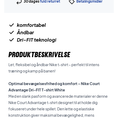
30 dages
fuld returret
Betalingsmidler
komfortabel
Åndbar
Dri-FIT teknologi
PRODUKTBESKRIVELSE
Let, fleksibel og åndbar Nike t-shirt – perfekt til intens
træning og kamp på banen!
Optimal bevægelsesfrihed og komfort – Nike Court
Advantage Dri-FIT T-shirt White
Med en slank pasform og avancerede materialer er denne
Nike Court Advantage t-shirt designet til at holde dig
fokuseret under hele spillet. Den lette og elastiske
konstruktion giver maksimal bevægelighed, mens