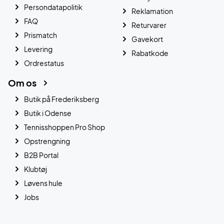
Persondatapolitik
Reklamation
FAQ
Returvarer
Prismatch
Gavekort
Levering
Rabatkode
Ordrestatus
Om os
Butik på Frederiksberg
Butik i Odense
Tennisshoppen Pro Shop
Opstrengning
B2B Portal
Klubtøj
Løvens hule
Jobs