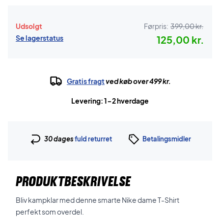
Udsolgt
Førpris:
399,00 kr.
Se lagerstatus
125,00 kr.
Gratis fragt
ved køb over 499 kr.
Levering: 1-2 hverdage
30 dages
fuld returret
Betalingsmidler
PRODUKTBESKRIVELSE
Bliv kampklar med denne smarte Nike dame T-Shirt
perfekt som overdel.