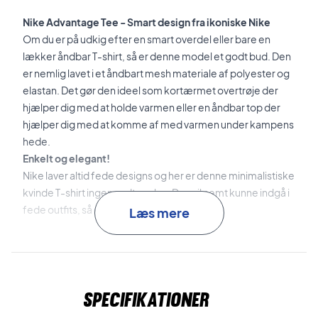
Nike Advantage Tee - Smart design fra ikoniske Nike
Om du er på udkig efter en smart overdel eller bare en
lækker åndbar T-shirt, så er denne model et godt bud. Den
er nemlig lavet i et åndbart mesh materiale af polyester og
elastan. Det gør den ideel som kortærmet overtrøje der
hjælper dig med at holde varmen eller en åndbar top der
hjælper dig med at komme af med varmen under kampens
hede.
Enkelt og elegant!
Nike laver altid fede designs og her er denne minimalistiske
kvinde T-shirt ingen undtagelse. Den vil nemt kunne indgå i
fede outfits, så du kan vinde med stil.
Læs mere
Farve: Sort med hvid.
Nike nr: CV4811-010
Materialer: 89% Polyester, 11% Spandex
Specifikationer
Perfekt som både tennis T-shirt og padel T-shirt.