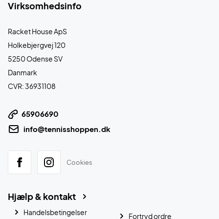
Virksomhedsinfo
Racket House ApS
Holkebjergvej 120
5250 Odense SV
Danmark
CVR: 36931108
65906690
info@tennisshoppen.dk
Cookies
Hjælp & kontakt
Handelsbetingelser
Fortryd ordre