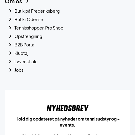
Om os
Butik på Frederiksberg
Butik i Odense
Tennisshoppen Pro Shop
Opstrengning
B2B Portal
Klubtøj
Løvens hule
Jobs
Nyhedsbrev
Hold dig opdateret på nyheder om tennisudstyr og -
events.