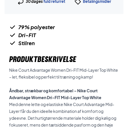
30 dages
fuld returret
Betalingsmidler
79% polyester
Dri-FIT
Stilren
PRODUKTBESKRIVELSE
Nike Court Advantage Women Dri-FIT Mid-Layer Top White
– let, fleksibel og perfekt til træning og kamp!
Åndbar, strækbar og komfortabel – Nike Court
Advantage Women Dri-FIT Mid-Layer Top White
Med denne lette og elastiske Nike Court Advantage Mid-
Layer får du den ideelle kombination af komfort og
ydeevne. Det hurtigtørrende materiale holder dig kølig og
fokuseret, mens den tætsiddende pasform og den høje