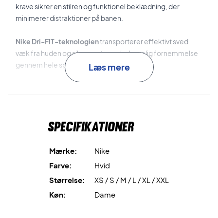
krave sikrer en stilren og funktionel beklædning, der
minimerer distraktioner på banen.
Nike Dri-FIT-teknologien
transporterer effektivt sved
væk fra huden og sikrer en tør og behagelig fornemmelse
gennem hele spillet.
Læs mere
Den praktiske
1/4-zip
giver dig mulighed for at justere
ventilationen efter behov, så du kan holde en optimal
temperatur under træning og kamp.
Specifikationer
Spil komfortabelt og fokuseret – køb din Nike Court
Advantage Mid-Layer i dag!
Mærke:
Nike
Farve: Hvid.
Farve:
Hvid
Materiale: 79% polyester, 21% elastan.
Størrelse:
XS / S / M / L / XL / XXL
Køn:
Dame