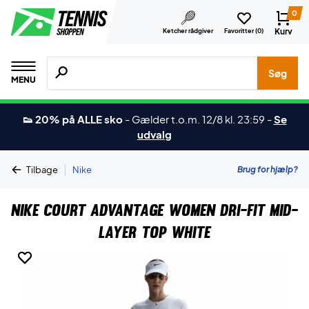
0
Kurv
Ketcher rådgiver
Favoritter (
0
)
Søg efter produkter, mærker etc.
Søg
MENU
👟 20% på ALLE sko
-
Gælder t.o.m. 12/8 kl. 23:59
-
Se
udvalg
|
Brug for hjælp?
Tilbage
Nike
Nike Court Advantage Women Dri-FIT Mid-
Layer Top White