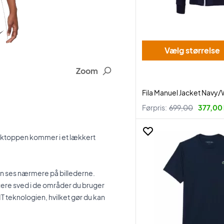
Vælg størrelse
Zoom
Fila Manuel Jacket Navy/
Førpris:
699,00
377,00 
anktoppen kommer i et lækkert
an ses nærmere på billederne.
ucere sved i de områder du bruger
T teknologien, hvilket gør du kan