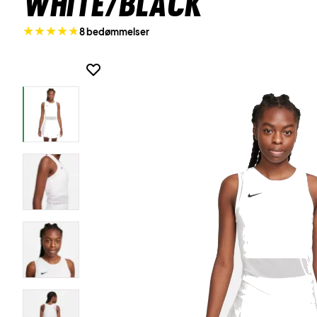
White/Black
8 bedømmelser