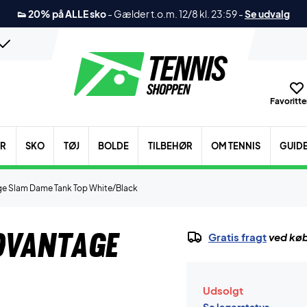
👟 20% på ALLE sko
-
Gælder t.o.m. 12/8 kl. 23:59
-
Se udvalg
Favoritter
ER
SKO
TØJ
BOLDE
TILBEHØR
OM TENNIS
GUID
age Slam Dame Tank Top White/Black
Advantage
Gratis fragt
ved køb
Udsolgt