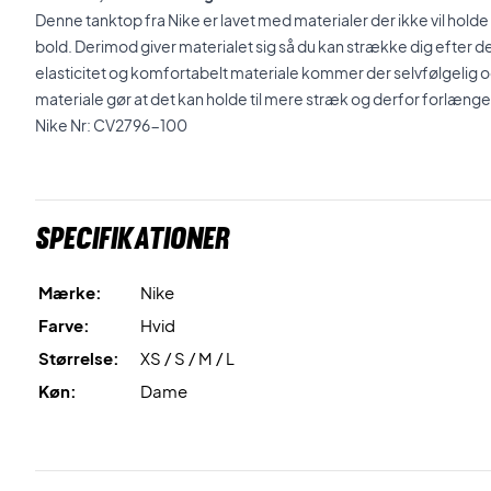
Denne tanktop fra Nike er lavet med materialer der ikke vil holde d
bold. Derimod giver materialet sig så du kan strække dig efter 
elasticitet og komfortabelt materiale kommer der selvfølgelig 
materiale gør at det kan holde til mere stræk og derfor forlænge
Nike Nr: CV2796-100
Specifikationer
Mærke:
Nike
Farve:
Hvid
Størrelse:
XS / S / M / L
Køn:
Dame