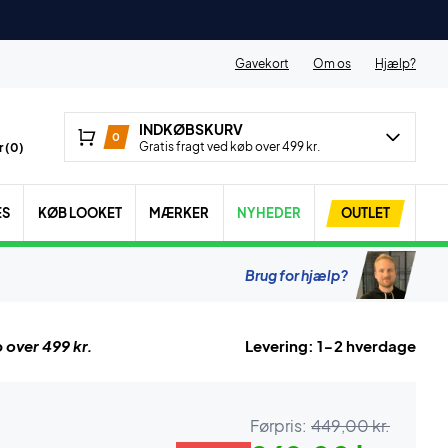
Gavekort
Om os
Hjælp?
INDKØBSKURV
0
Gratis fragt ved køb over 499 kr.
 (
0
)
ES
KØB LOOKET
MÆRKER
NYHEDER
OUTLET
Brug for hjælp?
 over 499 kr.
Levering: 1-2 hverdage
Førpris:
449,00 kr.