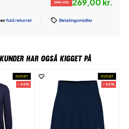
269,00 kr.
SPAR 40%
ges
fuld returret
Betalingsmidler
KUNDER HAR OGSÅ KIGGET PÅ
OUTLET
OUTLET
- 46%
- 46%