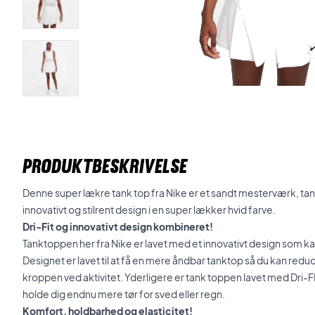
PRODUKTBESKRIVELSE
Denne super lækre tank top fra Nike er et sandt mesterværk, t
innovativt og stilrent design i en super lækker hvid farve.
Dri-Fit og innovativt design kombineret!
Tanktoppen her fra Nike er lavet med et innovativt design som k
Designet er lavet til at få en mere åndbar tanktop så du kan red
kroppen ved aktivitet. Yderligere er tank toppen lavet med Dri-FI
holde dig endnu mere tør for sved eller regn.
Komfort, holdbarhed og elasticitet!