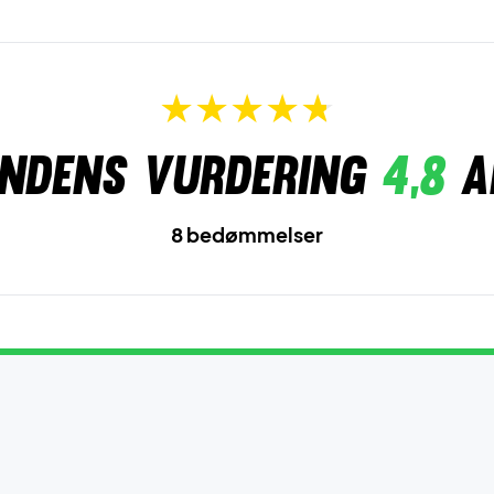
ndens vurdering
4,8
a
8 bedømmelser