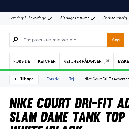
Levering: 1-2 hverdage
30 dages returret
Bedste udvalg
Søg efter produkter, mærker etc.
Søg
FORSIDE
KETCHER
KETCHER RÅDGIVER
TASK
Tilbage
Forside
Tøj
Nike Court Dri-Fit Advant
Nike Court Dri-Fit 
Slam Dame Tank Top