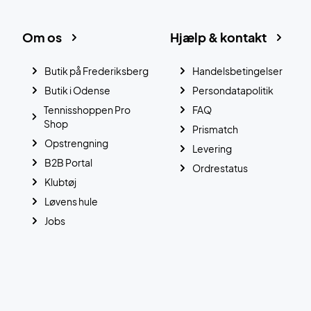
Om os
Hjælp & kontakt
Butik på Frederiksberg
Handelsbetingelser
Butik i Odense
Persondatapolitik
Tennisshoppen Pro
FAQ
Shop
Prismatch
Opstrengning
Levering
B2B Portal
Ordrestatus
Klubtøj
Løvens hule
Jobs