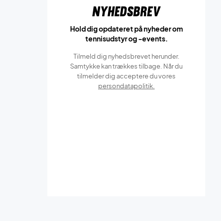
Nyhedsbrev
Hold dig opdateret på nyheder om
tennisudstyr og -events.
Tilmeld dig nyhedsbrevet herunder.
Samtykke kan trækkes tilbage. Når du
tilmelder dig acceptere du vores
persondatapolitik.