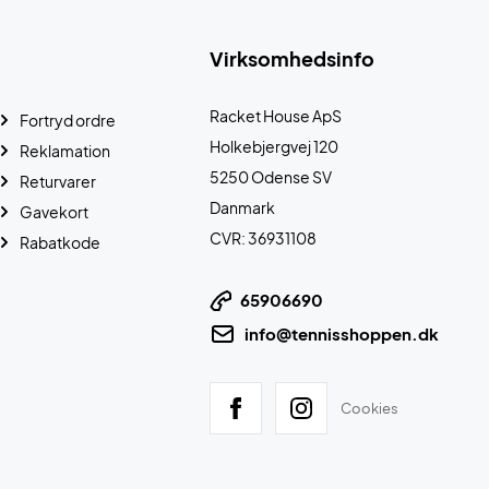
Virksomhedsinfo
Racket House ApS
Fortryd ordre
Holkebjergvej 120
Reklamation
5250 Odense SV
Returvarer
Danmark
Gavekort
CVR: 36931108
Rabatkode
65906690
info@tennisshoppen.dk
Cookies