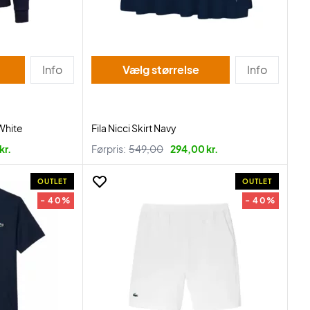
Info
Vælg størrelse
Info
White
Fila Nicci Skirt Navy
kr.
Førpris:
549,00
294,00 kr.
OUTLET
OUTLET
- 40%
- 40%