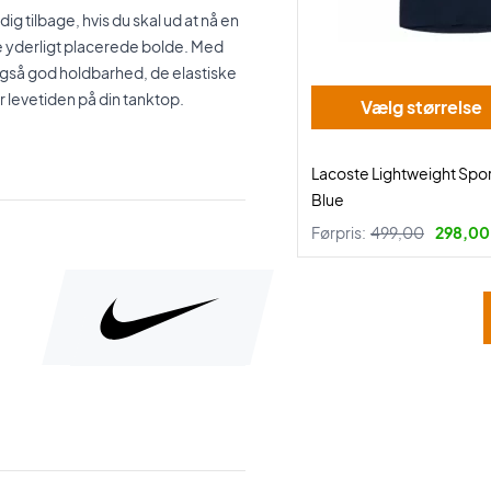
ig tilbage, hvis du skal ud at nå en
de yderligt placerede bolde. Med
også god holdbarhed, de elastiske
r levetiden på din tanktop.
Vælg størrelse
Lacoste Lightweight Spor
Blue
Førpris:
499,00
298,00 