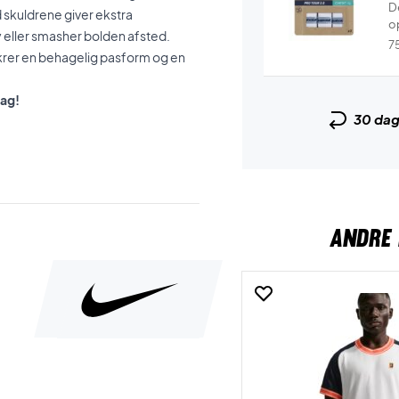
De
kuldrene giver ekstra
o
ey eller smasher bolden afsted.
7
ikrer en behagelig pasform og en
dag!
30 da
ANDRE 