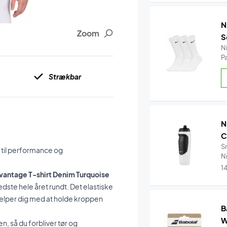
N
Zoom
S
N
P
Strækbar
N
C
S
 til performance og
Ni
1
dvantage T-shirt Denim Turquoise
bedste hele året rundt. Det elastiske
ælper dig med at holde kroppen
B
W
n, så du forbliver tør og