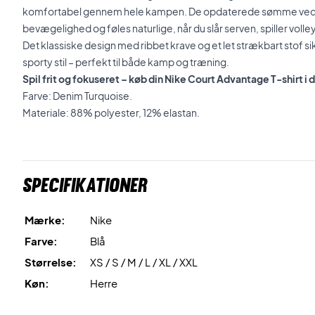
komfortabel gennem hele kampen. De opdaterede sømme ved s
bevægelighed og føles naturlige, når du slår serven, spiller voll
Det klassiske design med ribbet krave og et let strækbart stof s
sporty stil – perfekt til både kamp og træning.
Spil frit og fokuseret – køb din Nike Court Advantage T-shirt i 
Farve: Denim Turquoise.
Materiale: 88% polyester, 12% elastan.
Specifikationer
Mærke:
Nike
Farve:
Blå
Størrelse:
XS / S / M / L / XL / XXL
Køn:
Herre