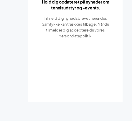
Hold dig opdateret på nyheder om
tennisudstyr og -events.
Tilmeld dig nyhedsbrevet herunder.
Samtykke kan trækkes tilbage. Når du
tilmelder dig acceptere du vores
persondatapolitik.