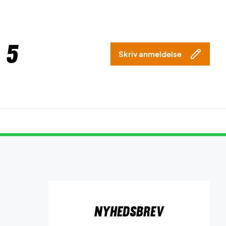
 5
Skriv anmeldelse
Nyhedsbrev