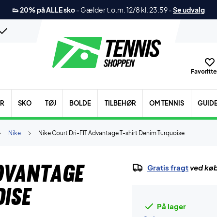
👟 20% på ALLE sko
-
Gælder t.o.m. 12/8 kl. 23:59
-
Se udvalg
Favoritter
ER
SKO
TØJ
BOLDE
TILBEHØR
OM TENNIS
GUID
Nike
Nike Court Dri-FIT Advantage T-shirt Denim Turquoise
Advantage
Gratis fragt
ved køb
oise
På lager