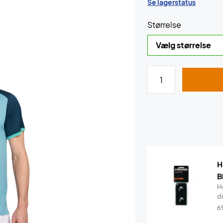
Se lagerstatus
Størrelse
H
B
H
di
6