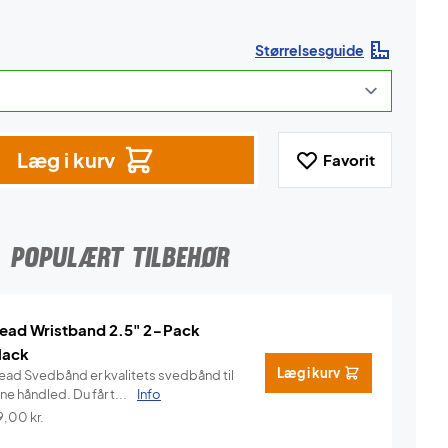
Størrelsesguide
Læg i kurv
Favorit
POPULÆRT TILBEHØR
ead Wristband 2.5" 2-Pack
lack
Læg i kurv
ead Svedbånd er kvalitets svedbånd til
ne håndled. Du får t...
Info
9,00
kr.