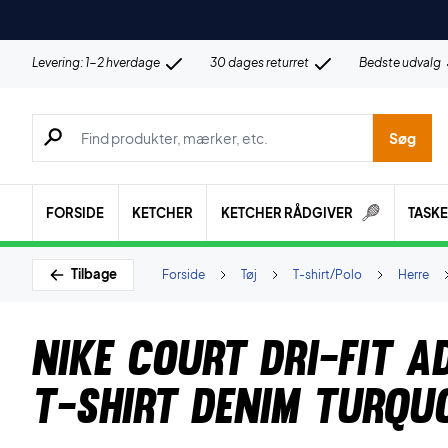
Levering: 1-2 hverdage
30 dages returret
Bedste udvalg
Søg efter produkter, mærker etc.
Søg
FORSIDE
KETCHER
KETCHER RÅDGIVER
TASK
Tilbage
Forside
Tøj
T-shirt/Polo
Herre
Nike Court Dri-FIT 
T-shirt Denim Turqu