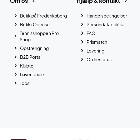
Om os
Hjælp & kontakt
Butik på Frederiksberg
Handelsbetingelser
Butik i Odense
Persondatapolitik
Tennisshoppen Pro
FAQ
Shop
Prismatch
Opstrengning
Levering
B2B Portal
Ordrestatus
Klubtøj
Løvens hule
Jobs