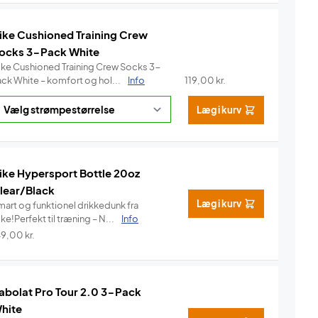
ike Cushioned Training Crew
ocks 3-Pack White
ike Cushioned Training Crew Socks 3-
ack White – komfort og hol...
Info
119,00
kr.
Læg i kurv
ike Hypersport Bottle 20oz
lear/Black
Læg i kurv
mart og funktionel drikkedunk fra
ke!Perfekt til træning – N...
Info
49,00
kr.
abolat Pro Tour 2.0 3-Pack
hite