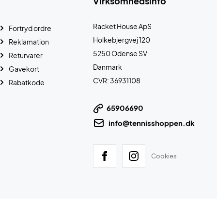
Virksomhedsinfo
Racket House ApS
Fortryd ordre
Holkebjergvej 120
Reklamation
5250 Odense SV
Returvarer
Danmark
Gavekort
CVR: 36931108
Rabatkode
65906690
info@tennisshoppen.dk
Cookies