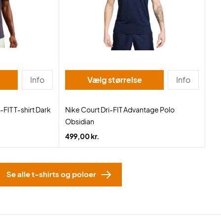
Info
Vælg størrelse
Info
FIT T-shirt Dark
Nike Court Dri-FIT Advantage Polo
Obsidian
499,00 kr.
Se alle t-shirts og poloer