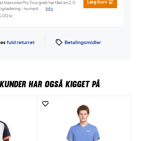
Læg i kurv
t klassiske Pro Tour greb har fået en 2.0
pgradering - nu med ...
Info
5,00
kr.
ges
fuld returret
Betalingsmidler
KUNDER HAR OGSÅ KIGGET PÅ