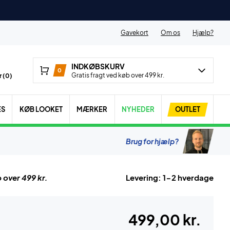
Gavekort
Om os
Hjælp?
INDKØBSKURV
0
Gratis fragt ved køb over 499 kr.
 (
0
)
ES
KØB LOOKET
MÆRKER
NYHEDER
OUTLET
Brug for hjælp?
 over 499 kr.
Levering: 1-2 hverdage
499,00 kr.