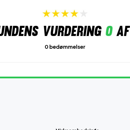
undens vurdering
0
af
0 bedømmelser