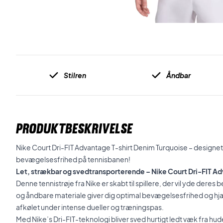
Stilren
Åndbar
PRODUKTBESKRIVELSE
Nike Court Dri-FIT Advantage T-shirt Denim Turquoise – designet
bevægelsesfrihed på tennisbanen!
Let, strækbar og svedtransporterende – Nike Court Dri-FIT A
Denne tennistrøje fra Nike er skabt til spillere, der vil yde deres 
og åndbare materiale giver dig optimal bevægelsesfrihed og hj
afkølet under intense dueller og træningspas.
Med Nike’s Dri-FIT-teknologi bliver sved hurtigt ledt væk fra hude