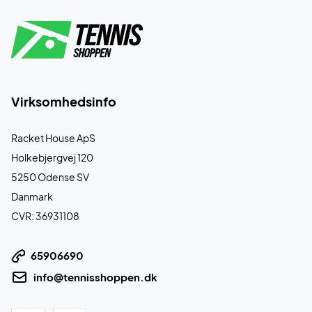
Virksomhedsinfo
Racket House ApS
Holkebjergvej 120
5250 Odense SV
Danmark
CVR: 36931108
65906690
info@tennisshoppen.dk