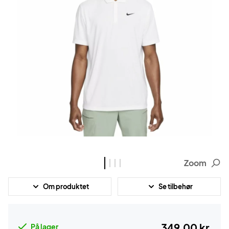
Zoom
Om produktet
Se tilbehør
349,00 kr.
På lager