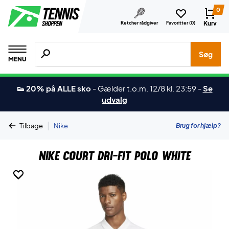
0
Kurv
Ketcher rådgiver
Favoritter (
0
)
Søg efter produkter, mærker etc.
Søg
MENU
👟 20% på ALLE sko
-
Gælder t.o.m. 12/8 kl. 23:59
-
Se
udvalg
|
Brug for hjælp?
Tilbage
Nike
Nike Court Dri-FIT Polo White