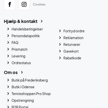
Cookies
Hjælp & kontakt
Handelsbetingelser
Fortryd ordre
Persondatapolitik
Reklamation
FAQ
Returvarer
Prismatch
Gavekort
Levering
Rabatkode
Ordrestatus
Om os
Butik på Frederiksberg
Butik i Odense
Tennisshoppen Pro Shop
Opstrengning
B2B Portal