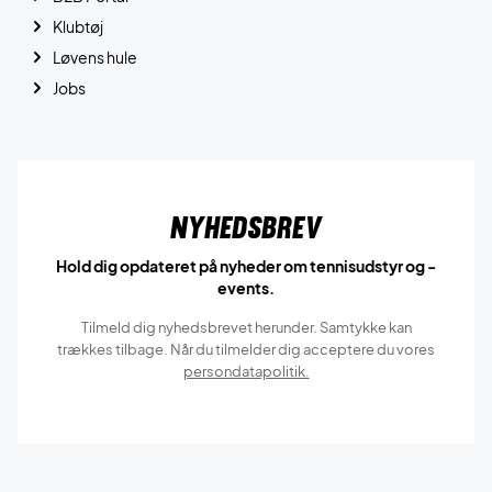
Klubtøj
Løvens hule
Jobs
Nyhedsbrev
Hold dig opdateret på nyheder om tennisudstyr og -
events.
Tilmeld dig nyhedsbrevet herunder. Samtykke kan
trækkes tilbage. Når du tilmelder dig acceptere du vores
persondatapolitik.