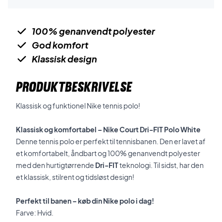
100% genanvendt polyester
God komfort
Klassisk design
PRODUKTBESKRIVELSE
Klassisk og funktionel Nike tennis polo!
Klassisk og komfortabel – Nike Court Dri-FIT Polo White
Denne tennis polo er perfekt til tennisbanen. Den er lavet af
et komfortabelt, åndbart og 100% genanvendt polyester
med den hurtigtørrende
Dri-FIT
teknologi. Til sidst, har den
et klassisk, stilrent og tidsløst design!
Perfekt til banen – køb din Nike polo i dag!
Farve: Hvid.