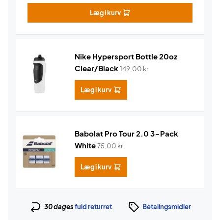
Læg i kurv
Nike Hypersport Bottle 20oz
Clear/Black
149,00
kr.
Læg i kurv
Babolat Pro Tour 2.0 3-Pack
White
75,00
kr.
Læg i kurv
30 dages
fuld returret
Betalingsmidler