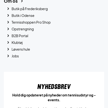
Om os
Butik på Frederiksberg
Butik i Odense
Tennisshoppen Pro Shop
Opstrengning
B2B Portal
Klubtøj
Løvens hule
Jobs
Nyhedsbrev
Hold dig opdateret på nyheder om tennisudstyr og -
events.