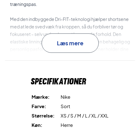
træningspas.
Med den indbyggede Dri-FIT-teknologi hjælper shortsene
med at lede sved væk fra kroppen, så du forbliver tør og
fokuseret – selv under de mest krævende forhold. Den
elastiske linning med justerbar snøre sikrer en behagelig og
Læs mere
personlig pasform, mens meshforede lommer holder dine
tennisbolde og andre småting tæt på hånden.
Bevæg dig frit og spil med fokus – køb dine Nike Victory
Specifikationer
Shorts i dag!
Farve: Sort.
Materiale: 100% polyester.
Mærke:
Nike
Farve:
Sort
Størrelse:
XS / S / M / L / XL / XXL
Køn:
Herre