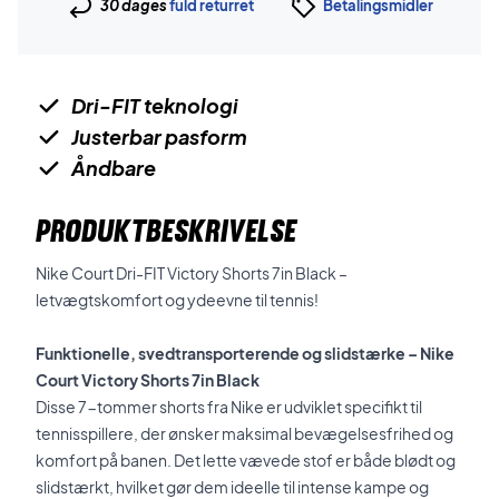
30 dages
fuld returret
Betalingsmidler
Dri-FIT teknologi
Justerbar pasform
Åndbare
PRODUKTBESKRIVELSE
Nike Court Dri-FIT Victory Shorts 7in Black –
letvægtskomfort og ydeevne til tennis!
Funktionelle, svedtransporterende og slidstærke – Nike
Court Victory Shorts 7in Black
Disse 7-tommer shorts fra Nike er udviklet specifikt til
tennisspillere, der ønsker maksimal bevægelsesfrihed og
komfort på banen. Det lette vævede stof er både blødt og
slidstærkt, hvilket gør dem ideelle til intense kampe og