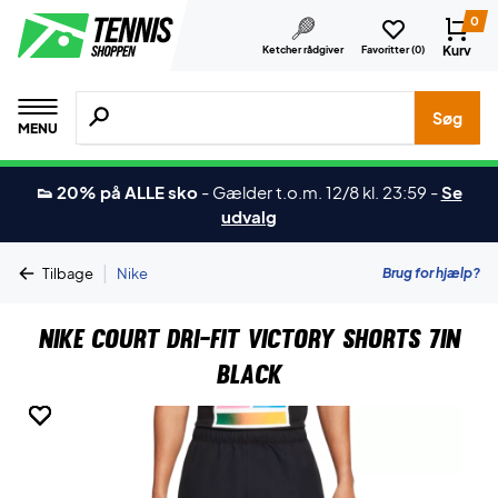
0
Kurv
Ketcher rådgiver
Favoritter (
0
)
Søg efter produkter, mærker etc.
Søg
MENU
👟 20% på ALLE sko
-
Gælder t.o.m. 12/8 kl. 23:59
-
Se
udvalg
|
Brug for hjælp?
Tilbage
Nike
Nike Court Dri-FIT Victory Shorts 7in
Black