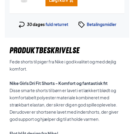
Læg i kurv
30 dages
fuld returret
Betalingsmidler
PRODUKTBESKRIVELSE
Fede shorts til piger fra Nike i god kvalitet og med dejlig
komfort.
Nike Girls Dri Fit Shorts - Komfort og fantastisk fit
Disse smarte shorts til børn er lavet i et lækkert blødt og
komfortabelt polyester materiale kombineret med
strækbart elastan, der sikrer dig en god spilleoplevelse.
Derudover er shortsene lavet med indershorts, der giver
god support og hjælper dig til at holde varmen.
Flot blåt design fra Nike!