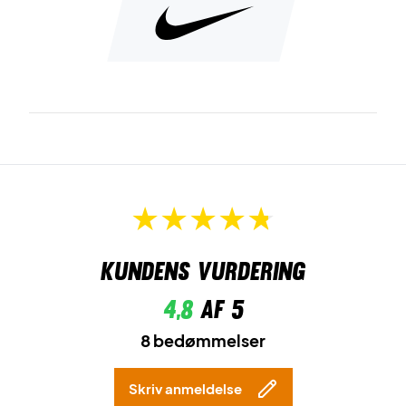
Kundens vurdering
4,8
af 5
8 bedømmelser
Skriv anmeldelse