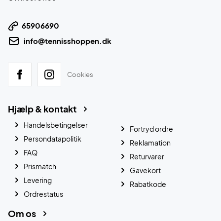
65906690
info@tennisshoppen.dk
Cookies
Hjælp & kontakt
Handelsbetingelser
Fortryd ordre
Persondatapolitik
Reklamation
FAQ
Returvarer
Prismatch
Gavekort
Levering
Rabatkode
Ordrestatus
Om os