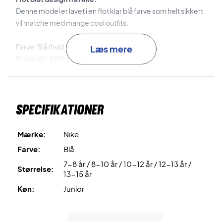
Denne model er lavet i en flot klar blå farve som helt sikkert
vil matche med mange cool outfits.
Farve: Blå/hvid.
Læs mere
Materiale: 88% polyester og 12% elastan.
Nike nr: DB5612-010
Kan bruges som både tennis shorts og padel shorts.
Specifikationer
Mærke:
Nike
Farve:
Blå
7-8 år / 8-10 år / 10-12 år / 12-13 år /
Størrelse:
13-15 år
Køn:
Junior