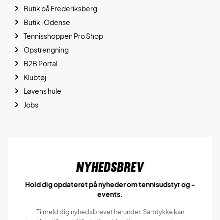
Butik på Frederiksberg
Butik i Odense
Tennisshoppen Pro Shop
Opstrengning
B2B Portal
Klubtøj
Løvens hule
Jobs
Nyhedsbrev
Hold dig opdateret på nyheder om tennisudstyr og -
events.
Tilmeld dig nyhedsbrevet herunder. Samtykke kan