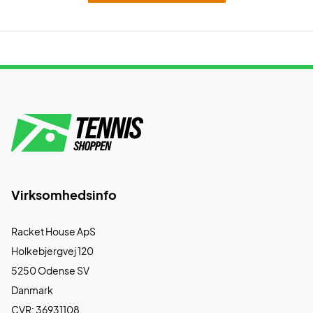
Virksomhedsinfo
Racket House ApS
Holkebjergvej 120
5250 Odense SV
Danmark
CVR: 36931108