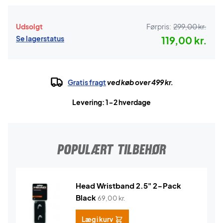
Udsolgt
Førpris:
299,00 kr.
Se lagerstatus
119,00 kr.
Gratis fragt
ved køb over 499 kr.
Levering: 1-2 hverdage
POPULÆRT TILBEHØR
Head Wristband 2.5" 2-Pack
Black
69,00
kr.
Læg i kurv