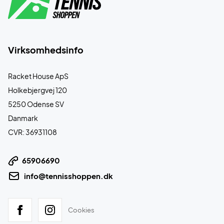
Virksomhedsinfo
Racket House ApS
Holkebjergvej 120
5250 Odense SV
Danmark
CVR: 36931108
65906690
info@tennisshoppen.dk
Cookies