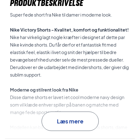
PRODUKTBESKRIVELSE
Super fede short fra Nike til damer i moderne look.
Nike Victory Shorts - Kvalitet, komfort og funktionalitet!
Nike har virkelig lagt nogle kræfter i designet af dette par
Nike kvinde shorts. Du får derfor et fantastisk fit med
elastisk feel, elastik i livet og snit der hjælper til bedre
bevægelsesfrihed under selv de mest pressede dueller.
Derudover er de udarbejdet med indershorts, der giver dig
sublim support.
Moderne og stilrent look fra Nike
Disse dame shorts er lavet i et cool moderne navy design
som vil klæde enhver spiller på banen og matche med
mange fede sports outfits.
Læs mere
Modellen kan både bruges som dame tennis shorts, dame
padel shorts og dame squash shorts.