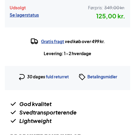
Udsolgt
Førpris:
349,00 kr.
Se lagerstatus
125,00 kr.
Gratis fragt
ved køb over 499 kr.
Levering: 1-2 hverdage
30 dages
fuld returret
Betalingsmidler
God kvalitet
Svedtransporterende
Lightweight