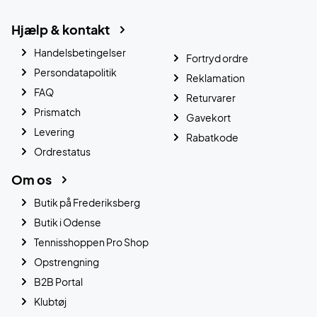
Hjælp & kontakt
Handelsbetingelser
Fortryd ordre
Persondatapolitik
Reklamation
FAQ
Returvarer
Prismatch
Gavekort
Levering
Rabatkode
Ordrestatus
Om os
Butik på Frederiksberg
Butik i Odense
Tennisshoppen Pro Shop
Opstrengning
B2B Portal
Klubtøj