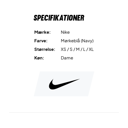
Farve: Navy med hvid
Materiale: 88% polyester, 12% spandex
Specifikationer
Nike nr: CV4817-451
Mærke:
Nike
Farve:
Mørkeblå (Navy)
Størrelse:
XS / S / M / L / XL
Køn:
Dame