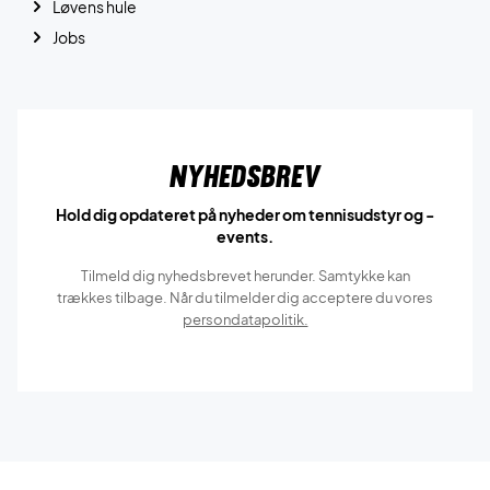
Løvens hule
Jobs
Nyhedsbrev
Hold dig opdateret på nyheder om tennisudstyr og -
events.
Tilmeld dig nyhedsbrevet herunder. Samtykke kan
trækkes tilbage. Når du tilmelder dig acceptere du vores
persondatapolitik.