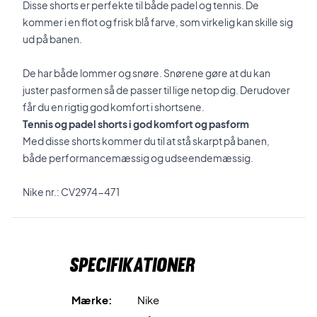
Disse shorts er perfekte til både padel og tennis. De
kommer i en flot og frisk blå farve, som virkelig kan skille sig
ud på banen.
De har både lommer og snøre. Snørene gøre at du kan
juster pasformen så de passer til lige netop dig. Derudover
får du en rigtig god komfort i shortsene.
Tennis og padel shorts i god komfort og pasform
Med disse shorts kommer du til at stå skarpt på banen,
både performancemæssig og udseendemæssig.
Nike nr.: CV2974-471
Specifikationer
Mærke:
Nike