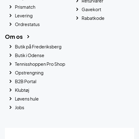
Returvarer
Prismatch
Gavekort
Levering
Rabatkode
Ordrestatus
Om os
Butik på Frederiksberg
Butik i Odense
Tennisshoppen Pro Shop
Opstrengning
B2B Portal
Klubtøj
Løvens hule
Jobs