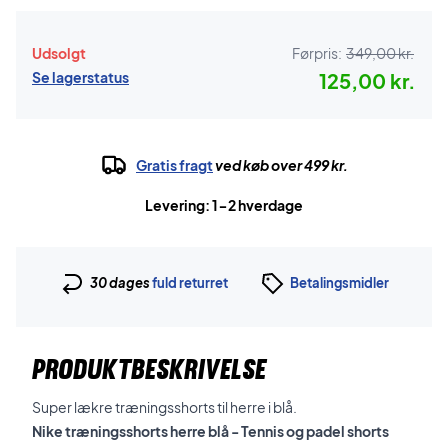
Udsolgt
Førpris:
349,00 kr.
Se lagerstatus
125,00 kr.
Gratis fragt
ved køb over 499 kr.
Levering: 1-2 hverdage
30 dages
fuld returret
Betalingsmidler
PRODUKTBESKRIVELSE
Super lækre træningsshorts til herre i blå.
Nike træningsshorts herre blå - Tennis og padel shorts