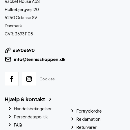
Racket House ApS
Holkebjergvej 120
5250 Odense SV
Danmark
CVR: 36931108
65906690
info@tennisshoppen.dk
Cookies
Hjælp & kontakt
Handelsbetingelser
Fortryd ordre
Persondatapolitik
Reklamation
FAQ
Returvarer