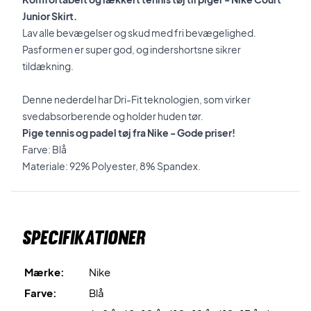
Junior Skirt.
Lav alle bevægelser og skud med fri bevægelighed.
Pasformen er super god, og indershortsne sikrer
tildækning.
Denne nederdel har Dri-Fit teknologien, som virker
svedabsorberende og holder huden tør.
Pige tennis og padel tøj fra Nike - Gode priser!
Farve: Blå
Materiale: 92% Polyester, 8% Spandex.
Specifikationer
Mærke:
Nike
Farve:
Blå