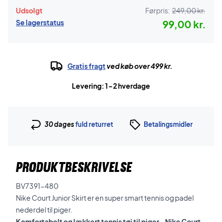
Udsolgt
Førpris:
249,00 kr.
Se lagerstatus
99,00 kr.
Gratis fragt
ved køb over 499 kr.
Levering: 1-2 hverdage
30 dages
fuld returret
Betalingsmidler
PRODUKTBESKRIVELSE
BV7391-480
Nike Court Junior Skirt er en super smart tennis og padel
nederdel til piger.
Komfortabelt og lækkert tennis tøj til piger - Nike Court